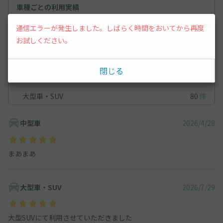
車種ごとの利用実績
軽自動車
24
件
通信エラーが発生しました。しばらく時間をおいてから再度
お試しください。
コンパクトカー
19
件
中型車
40
件
閉じる
ワンボックス
56
件
大型車・SUV
80
件
中型車
2026/4/28
まあまあ
大型車・SUV
2026/7/29
大型SUVにて利用させていただきました