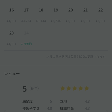
料金のお支払い頂き、出庫してください。
16
17
18
19
20
21
22
※万が一、駐車券を紛失してしまった場合は、駐車場管理室の係
員へお申し出ください。
¥3,734
¥3,734
¥3,734
¥3,734
¥3,734
¥3,734
¥3,734
23
24
¥3,734
先行予約
以降の空き状況は毎日24:00に更新されます。
レビュー
5
（6件）
満足度
5
立地
4.8
停めやすさ
4.8
駐車料金
4.3