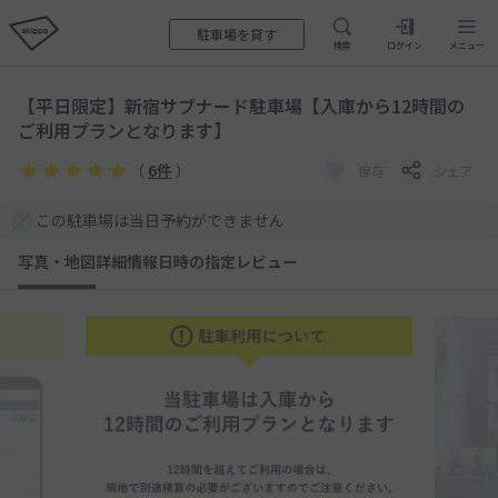
駐車場を貸す
検索
ログイン
メニュー
【平日限定】新宿サブナード駐車場【入庫から12時間の
ご利用プランとなります】
（
6件
）
保存
シェア
この駐車場は当日予約ができません
写真・地図
詳細情報
日時の指定
レビュー