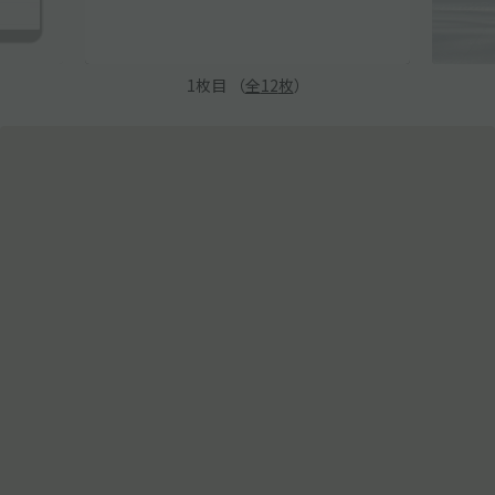
1
枚目 （
全
12
枚
）