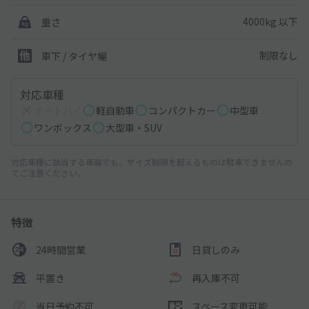
4000kg 以下
重さ
制限なし
車下 / タイヤ幅
対応車種
オートバイ
軽自動車
コンパクトカー
中型車
ワンボックス
大型車・SUV
対応車種に該当する車両でも、サイズ制限を超えるものは駐車できませんの
でご注意ください。
特徴
24時間営業
日貸しのみ
平置き
再入庫不可
当日予約不可
スペース変更可能