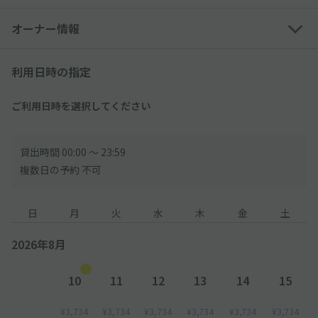
●12時間を超えてご利用の場合は、現地で別途精算の必要がござ
いますのでご注意ください。
オーナー情報
───────
利用日時の指定
【入庫方法について】
1.入口ゲートにて駐車場券をとって入場してください。
ご利用日時を選択してください
2.場内図の矢印に沿って進んで頂き、akippa対象車室エリアの
「予約車室」と書かれたコーンが置いてあるスペースに駐車くだ
さい。
貸出時間 00:00 〜 23:59
※コーンが複数車室に置いてる可能性がございますが、その内の
複数日の予約 不可
どこに駐車頂いても問題ございません。
3.入庫後、場内図の駐車場管理室（入口ゲート付近にございま
す）にて、akippaの予約画面を提示して12時間分のサービスチ
日
月
火
水
木
金
土
ケットを受け取ってください。
2026年8月
【出庫方法について】
1.出口ゲートにて、駐車券を入れて頂いた後、入庫時に受け取っ
10
11
12
13
14
15
たサービスチケットを入れて出庫してください。
※利用時間（12時間）を超過してご利用の場合は、サービスチケ
¥3,734
¥3,734
¥3,734
¥3,734
¥3,734
¥3,734
ットを入れた後に超過分の現地料金が表示されますので超過分の