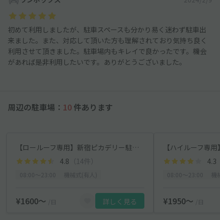
初めて利用しましたが、駐車スペースも分かり易く迷わず駐車出
来ました。また、対応して頂いた方も理解されており気持ち良く
利用させて頂きました。駐車場内もキレイで良かったです。機会
があれば是非利用したいです。ありがとうございました。
周辺の駐車場：
10
件あります
【ロールーフ専用】新宿ピカデリー駐車場【平日限定】
4.8
（14件）
4.3
08:00〜23:00
機械式(有人)
08:00〜23:00
機
¥1600〜
¥1950〜
詳しく見る
/日
/日