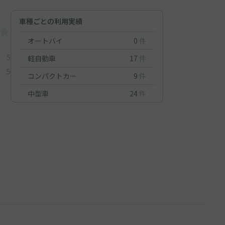
車種ごとの利用実績
オートバイ
0
件
5
軽自動車
17
件
5
コンパクトカー
9
件
中型車
24
件