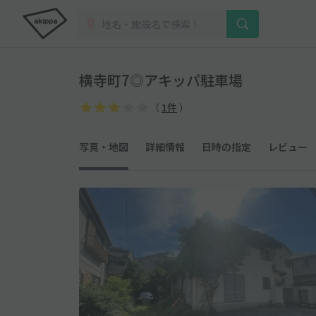
横寺町7◎アキッパ駐車場
（
1件
）
写真・地図
詳細情報
日時の指定
レビュー