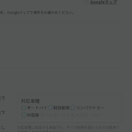
Googleマップ
、Googleマップで場所をお確かめください。
以下
対応車種
オートバイ
軽自動車
コンパクトカー
以下
中型車
ワンボックス
大型車・SUV
なし
対応車種に該当する車両でも、サイズ制限を超えるものは駐車で
きませんのでご注意ください。