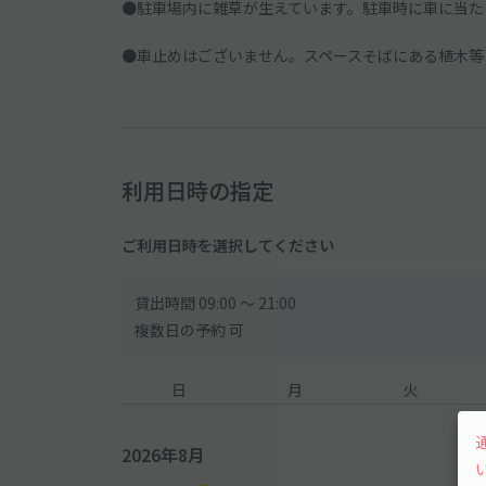
●駐車場内に雑草が生えています。駐車時に車に当た
●車止めはございません。スペースそばにある植木等
利用日時の指定
ご利用日時を選択してください
貸出時間 09:00 〜 21:00
複数日の予約 可
日
月
火
2026年8月