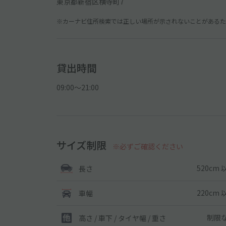
東京都新宿区横寺町7
※カーナビ住所検索では正しい場所が示されないことがあるため
貸出時間
09:00〜21:00
サイズ制限
※必ずご確認ください
520cm 
長さ
220cm 
車幅
制限
高さ / 車下 / タイヤ幅 /
重さ