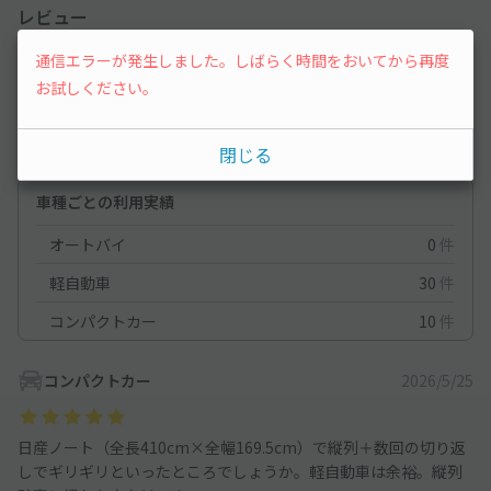
レビュー
通信エラーが発生しました。しばらく時間をおいてから再度
5
（1件）
お試しください。
満足度
5
立地
5
閉じる
停めやすさ
5
駐車料金
5
車種ごとの利用実績
オートバイ
0
件
軽自動車
30
件
コンパクトカー
10
件
コンパクトカー
2026/5/25
日産ノート（全長410cm×全幅169.5cm）で縦列＋数回の切り返
しでギリギリといったところでしょうか。軽自動車は余裕。縦列