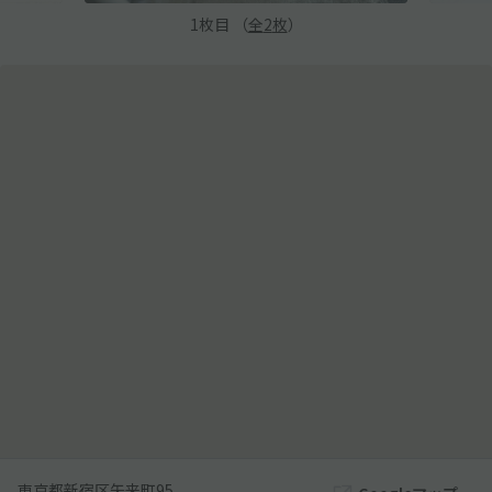
1
枚目 （
全
2
枚
）
東京都新宿区矢来町95