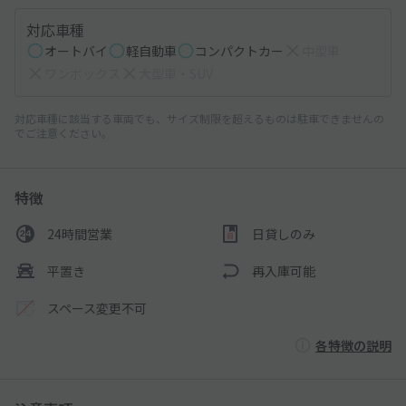
対応車種
オートバイ
軽自動車
コンパクトカー
中型車
ワンボックス
大型車・SUV
対応車種に該当する車両でも、サイズ制限を超えるものは駐車できませんの
でご注意ください。
特徴
24時間営業
日貸しのみ
平置き
再入庫可能
スペース変更不可
各特徴の説明