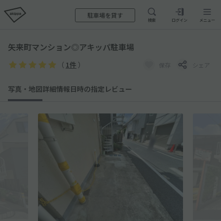
駐車場を貸す
検索
ログイン
メニュー
矢来町マンション◎アキッパ駐車場
（
1件
）
保存
シェア
写真・地図
詳細情報
日時の指定
レビュー