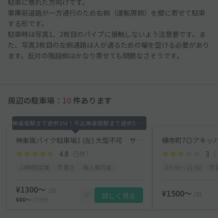
駐車に慣れた方向けです。
車庫前道路が一方通行のため右側（運転席側）を壁に寄せて駐車
する形です。
駐車時は写真1、2枚目のパイプに接触しないよう注意要です。ま
た、写真3枚目の左側通路は人が通るための幅を空ける必要があり
ます。反対の階段側はかなり寄せても問題なさそうです。
周辺の駐車場：
10
件あります
神楽坂駅まで徒歩3分！牛込神楽坂駅まで徒歩5分！
神楽坂バイク駐車場1 (左) 大型不可 サイズ注意
横寺町7◎アキッ
4.8
（5件）
3
（
24時間営業
平置き
再入庫可能
09:00〜21:00
平
¥1300〜
/日
¥1500〜
/日
詳しく見る
¥80〜
/15分