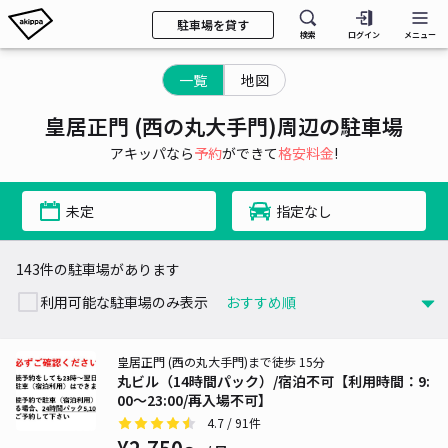
駐車場を貸す
検索
ログイン
メニュー
一覧
地図
皇居正門 (西の丸大手門)周辺の駐車場
アキッパなら
予約
ができて
格安料金
!
未定
指定なし
143件の駐車場があります
利用可能な駐車場のみ表示
皇居正門 (西の丸大手門)まで徒歩 15分
丸ビル（14時間パック）/宿泊不可【利用時間：9:
00～23:00/再入場不可】
4.7
/ 91件