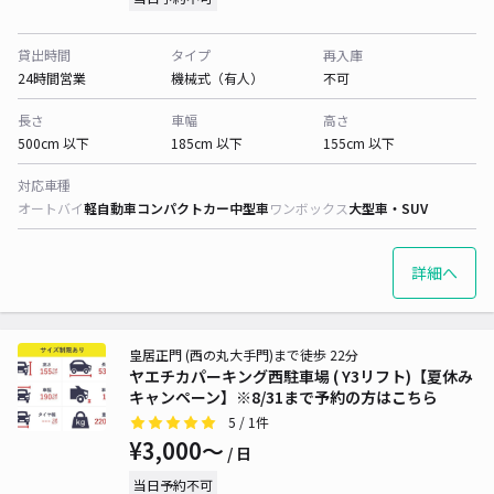
貸出時間
タイプ
再入庫
24時間営業
機械式（有人）
不可
長さ
車幅
高さ
500cm 以下
185cm 以下
155cm 以下
対応車種
オートバイ
軽自動車
コンパクトカー
中型車
ワンボックス
大型車・SUV
詳細へ
皇居正門 (西の丸大手門)まで徒歩 22分
ヤエチカパーキング西駐車場 ( Y3リフト)【夏休み
キャンペーン】※8/31まで予約の方はこちら
5
/ 1件
¥3,000〜
/ 日
当日予約不可