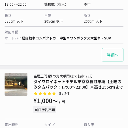
17:00 〜22:00
機械式（有人）
不可
長さ
車幅
高さ
530cm 以下
205cm 以下
200cm 以下
対応車種
オートバイ
軽自動車
コンパクトカー
中型車
ワンボックス
大型車・SUV
詳細へ
皇居正門 (西の丸大手門)まで徒歩 23分
ダイワロイネットホテル東京京橋駐車場【土曜の
み夕方パック：17:00～22:00】※高さ155cmまで
5
/ 2件
¥1,000〜
/ 日
当日予約不可
貸出時間
タイプ
再入庫