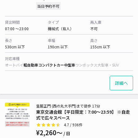
当日予約不可
貸出時間
タイプ
再入庫
07:00 〜23:00
機械式（有人）
不可
長さ
車幅
高さ
530cm 以下
190cm 以下
155cm 以下
対応車種
オートバイ
軽自動車
コンパクトカー
中型車
ワンボックス
大型車・SUV
詳細へ
皇居正門 (西の丸大手門)まで徒歩 17分
東京交通会館【平日限定：7:00～23:59】 ※自走
式で広々スペース
4.7
/ 936件
¥2,260〜
/ 日