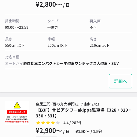
¥2,800〜
/ 日
貸出時間
タイプ
再入庫
09:00 〜23:59
平置き
不可
長さ
車幅
高さ
550cm 以下
200cm 以下
210cm 以下
対応車種
オートバイ
軽自動車
コンパクトカー
中型車
ワンボックス
大型車・SUV
詳細へ
皇居正門 (西の丸大手門)まで徒歩 24分
【B3F】サピアタワーakippa駐車場【328・329・
330・331】
4.4
/ 282件
¥2,900〜
/ 日
¥150〜 / 15分