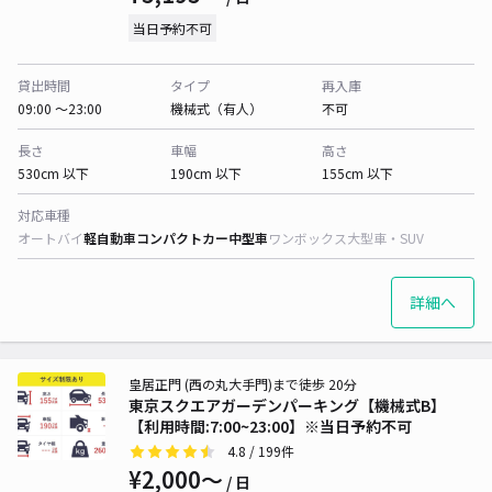
当日予約不可
貸出時間
タイプ
再入庫
09:00 〜23:00
機械式（有人）
不可
長さ
車幅
高さ
530cm 以下
190cm 以下
155cm 以下
対応車種
オートバイ
軽自動車
コンパクトカー
中型車
ワンボックス
大型車・SUV
詳細へ
皇居正門 (西の丸大手門)まで徒歩 20分
東京スクエアガーデンパーキング【機械式B】
【利用時間:7:00~23:00】※当日予約不可
4.8
/ 199件
¥2,000〜
/ 日