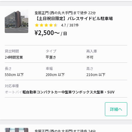
皇居正門 (西の丸大手門)まで徒歩 22分
【土日祝日限定】パレスサイドビル駐車場
4.7
/ 387件
¥2,500〜
/ 日
貸出時間
タイプ
再入庫
24時間営業
平置き
不可
長さ
車幅
高さ
550cm 以下
200cm 以下
210cm 以下
対応車種
オートバイ
軽自動車
コンパクトカー
中型車
ワンボックス
大型車・SUV
詳細へ
皇居正門 (西の丸大手門)まで徒歩 24分