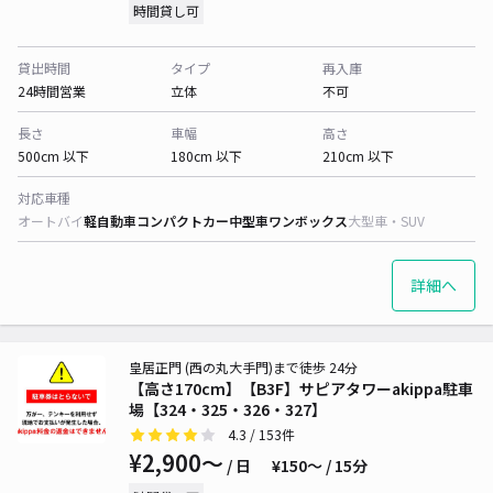
時間貸し可
貸出時間
タイプ
再入庫
24時間営業
立体
不可
長さ
車幅
高さ
500cm 以下
180cm 以下
210cm 以下
対応車種
オートバイ
軽自動車
コンパクトカー
中型車
ワンボックス
大型車・SUV
詳細へ
皇居正門 (西の丸大手門)まで徒歩 24分
【高さ170cm】【B3F】サピアタワーakippa駐車
場【324・325・326・327】
4.3
/ 153件
¥2,900〜
/ 日
¥150〜 / 15分