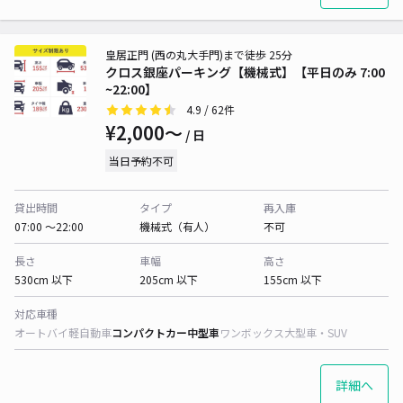
皇居正門 (西の丸大手門)まで徒歩 25分
クロス銀座パーキング【機械式】【平日のみ 7:00
~22:00】
4.9
/ 62件
¥2,000〜
/ 日
当日予約不可
貸出時間
タイプ
再入庫
07:00 〜22:00
機械式（有人）
不可
長さ
車幅
高さ
530cm 以下
205cm 以下
155cm 以下
対応車種
オートバイ
軽自動車
コンパクトカー
中型車
ワンボックス
大型車・SUV
詳細へ