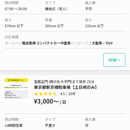
貸出時間
タイプ
再入庫
07:00 〜20:00
機械式（有人）
不可
長さ
車幅
高さ
570cm 以下
205cm 以下
155cm 以下
対応車種
オートバイ
軽自動車
コンパクトカー
中型車
ワンボックス
大型車・SUV
詳細へ
皇居正門 (西の丸大手門)まで徒歩 25分
東京都新京橋駐車場【土日祝のみ】
4.5
/ 20件
¥3,000〜
/ 日
貸出時間
タイプ
再入庫
24時間営業
平置き
可