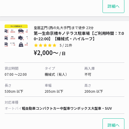
詳細へ
皇居正門 (西の丸大手門)まで徒歩 23分
第一生命京橋キノテラス駐車場【ご利用時間：7:0
0~22:00】【機械式・ハイルーフ】
5
/ 21件
¥2,000〜
/ 日
貸出時間
タイプ
再入庫
07:00 〜22:00
機械式（有人）
不可
長さ
車幅
高さ
530cm 以下
205cm 以下
200cm 以下
対応車種
オートバイ
軽自動車
コンパクトカー
中型車
ワンボックス
大型車・SUV
詳細へ