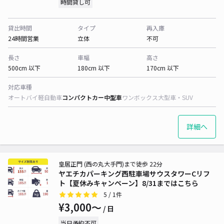
時間貸し可
貸出時間
タイプ
再入庫
24時間営業
立体
不可
長さ
車幅
高さ
500cm 以下
180cm 以下
170cm 以下
対応車種
オートバイ
軽自動車
コンパクトカー
中型車
ワンボックス
大型車・SUV
詳細へ
皇居正門 (西の丸大手門)まで徒歩 22分
ヤエチカパーキング西駐車場サウスタワーCリフ
ト【夏休みキャンペーン】8/31まではこちら
5
/ 1件
¥3,000〜
/ 日
当日予約不可