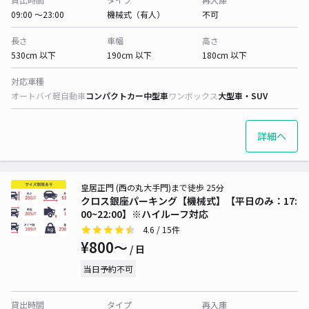
09:00 〜23:00
機械式（有人）
不可
長さ
車幅
高さ
530cm 以下
190cm 以下
180cm 以下
対応車種
オートバイ
軽自動車
コンパクトカー
中型車
ワンボックス
大型車・SUV
詳細へ
皇居正門 (西の丸大手門)まで徒歩 25分
クロス銀座パーキング【機械式】【平日のみ：17:
00~22:00】※ハイルーフ対応
4.6
/ 15件
¥800〜
/ 日
当日予約不可
貸出時間
タイプ
再入庫