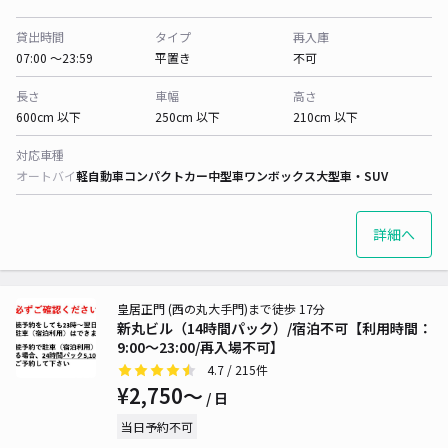
貸出時間
タイプ
再入庫
07:00 〜23:59
平置き
不可
長さ
車幅
高さ
600cm 以下
250cm 以下
210cm 以下
対応車種
オートバイ
軽自動車
コンパクトカー
中型車
ワンボックス
大型車・SUV
詳細へ
皇居正門 (西の丸大手門)まで徒歩 17分
新丸ビル（14時間パック）/宿泊不可【利用時間：
9:00～23:00/再入場不可】
4.7
/ 215件
¥2,750〜
/ 日
当日予約不可