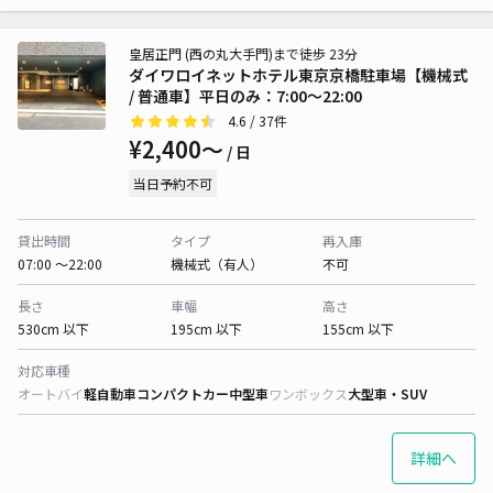
皇居正門 (西の丸大手門)まで徒歩 23分
ダイワロイネットホテル東京京橋駐車場【機械式
/ 普通車】平日のみ：7:00～22:00
4.6
/ 37件
¥2,400〜
/ 日
当日予約不可
貸出時間
タイプ
再入庫
07:00 〜22:00
機械式（有人）
不可
長さ
車幅
高さ
530cm 以下
195cm 以下
155cm 以下
対応車種
オートバイ
軽自動車
コンパクトカー
中型車
ワンボックス
大型車・SUV
詳細へ