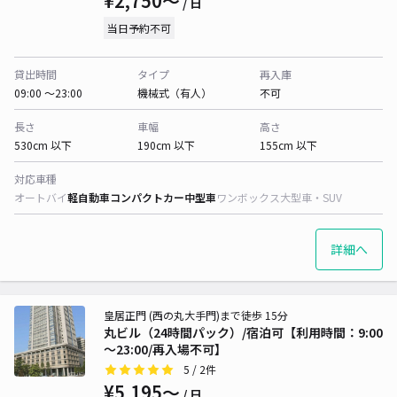
¥2,750〜
/ 日
当日予約不可
貸出時間
タイプ
再入庫
09:00 〜23:00
機械式（有人）
不可
長さ
車幅
高さ
530cm 以下
190cm 以下
155cm 以下
対応車種
オートバイ
軽自動車
コンパクトカー
中型車
ワンボックス
大型車・SUV
詳細へ
皇居正門 (西の丸大手門)まで徒歩 15分
丸ビル（24時間パック）/宿泊可【利用時間：9:00
～23:00/再入場不可】
5
/ 2件
¥5,195〜
/ 日