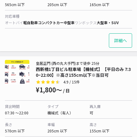
565cm 以下
205cm 以下
165cm 以下
対応車種
オートバイ
軽自動車
コンパクトカー
中型車
ワンボックス
大型車・SUV
詳細へ
皇居正門 (西の丸大手門)まで徒歩 25分
西新橋1丁目ビル駐車場【機械式】【平日のみ 7:3
0~22:00】※高さ155cm以下※当日可
4.9
/ 15件
¥1,800〜
/ 日
貸出時間
タイプ
再入庫
07:30 〜22:00
機械式（有人）
可
長さ
車幅
高さ
570cm 以下
205cm 以下
155cm 以下