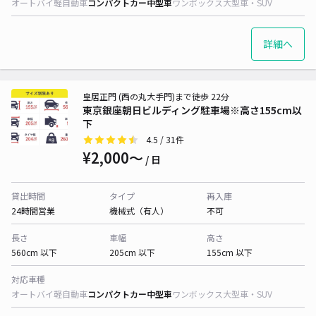
オートバイ
軽自動車
コンパクトカー
中型車
ワンボックス
大型車・SUV
詳細へ
皇居正門 (西の丸大手門)まで徒歩 22分
東京銀座朝日ビルディング駐車場※高さ155cm以
下
4.5
/ 31件
¥2,000〜
/ 日
貸出時間
タイプ
再入庫
24時間営業
機械式（有人）
不可
長さ
車幅
高さ
560cm 以下
205cm 以下
155cm 以下
対応車種
オートバイ
軽自動車
コンパクトカー
中型車
ワンボックス
大型車・SUV