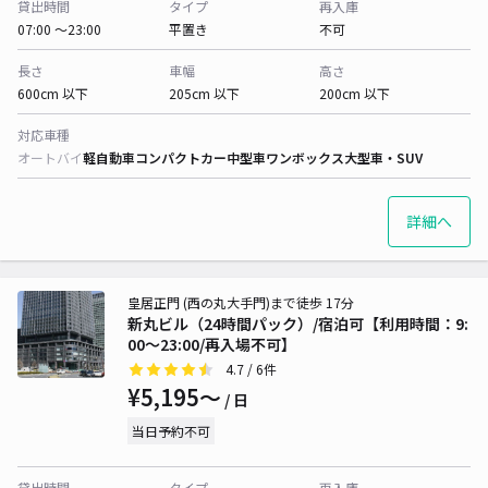
貸出時間
タイプ
再入庫
07:00 〜23:00
平置き
不可
長さ
車幅
高さ
600cm 以下
205cm 以下
200cm 以下
対応車種
オートバイ
軽自動車
コンパクトカー
中型車
ワンボックス
大型車・SUV
詳細へ
皇居正門 (西の丸大手門)まで徒歩 17分
新丸ビル（24時間パック）/宿泊可【利用時間：9:
00～23:00/再入場不可】
4.7
/ 6件
¥5,195〜
/ 日
当日予約不可
貸出時間
タイプ
再入庫