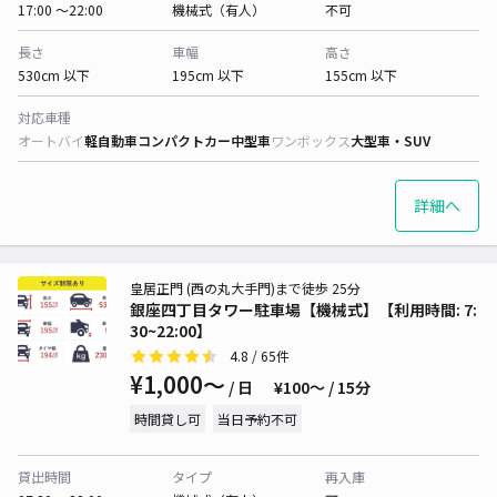
17:00 〜22:00
機械式（有人）
不可
長さ
車幅
高さ
530cm 以下
195cm 以下
155cm 以下
対応車種
オートバイ
軽自動車
コンパクトカー
中型車
ワンボックス
大型車・SUV
詳細へ
皇居正門 (西の丸大手門)まで徒歩 25分
銀座四丁目タワー駐車場【機械式】【利用時間: 7:
30~22:00】
4.8
/ 65件
¥1,000〜
/ 日
¥100〜 / 15分
時間貸し可
当日予約不可
貸出時間
タイプ
再入庫