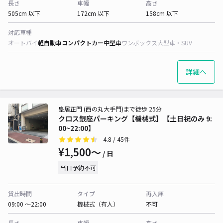
長さ
車幅
高さ
505cm 以下
172cm 以下
158cm 以下
対応車種
オートバイ
軽自動車
コンパクトカー
中型車
ワンボックス
大型車・SUV
詳細へ
皇居正門 (西の丸大手門)まで徒歩 25分
クロス銀座パーキング【機械式】【土日祝のみ 9:
00~22:00】
4.8
/ 45件
¥1,500〜
/ 日
当日予約不可
貸出時間
タイプ
再入庫
09:00 〜22:00
機械式（有人）
不可
長さ
車幅
高さ