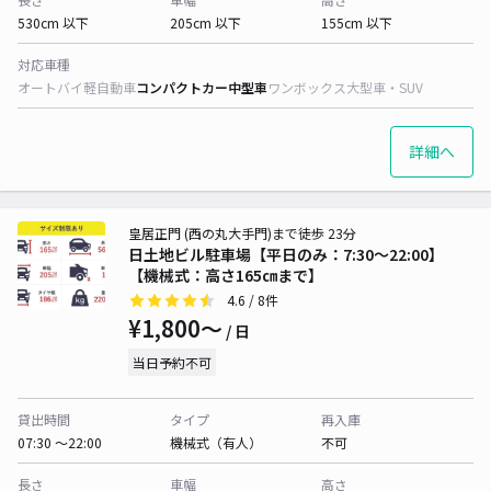
530cm 以下
205cm 以下
155cm 以下
対応車種
オートバイ
軽自動車
コンパクトカー
中型車
ワンボックス
大型車・SUV
詳細へ
皇居正門 (西の丸大手門)まで徒歩 23分
日土地ビル駐車場【平日のみ：7:30～22:00】
【機械式：高さ165㎝まで】
4.6
/ 8件
¥1,800〜
/ 日
当日予約不可
貸出時間
タイプ
再入庫
07:30 〜22:00
機械式（有人）
不可
長さ
車幅
高さ