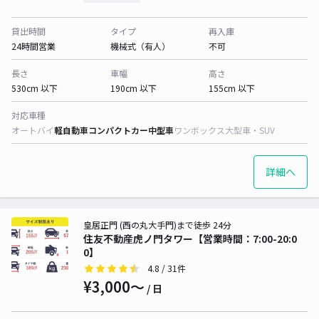
貸出時間
タイプ
再入庫
24時間営業
機械式（有人）
不可
長さ
車幅
高さ
530cm 以下
190cm 以下
155cm 以下
対応車種
オートバイ
軽自動車
コンパクトカー
中型車
ワンボックス
大型車・SUV
詳細へ
皇居正門 (西の丸大手門)まで徒歩 24分
住友不動産虎ノ門タワー【営業時間：7:00-20:0
0】
4.8
/ 31件
¥3,000〜
/ 日