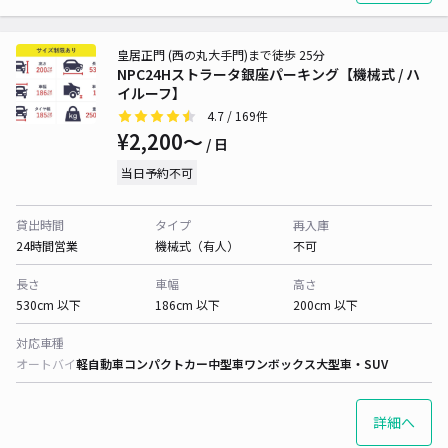
皇居正門 (西の丸大手門)まで徒歩 25分
NPC24Hストラータ銀座パーキング【機械式 / ハ
イルーフ】
4.7
/ 169件
¥2,200〜
/ 日
当日予約不可
貸出時間
タイプ
再入庫
24時間営業
機械式（有人）
不可
長さ
車幅
高さ
530cm 以下
186cm 以下
200cm 以下
対応車種
オートバイ
軽自動車
コンパクトカー
中型車
ワンボックス
大型車・SUV
詳細へ