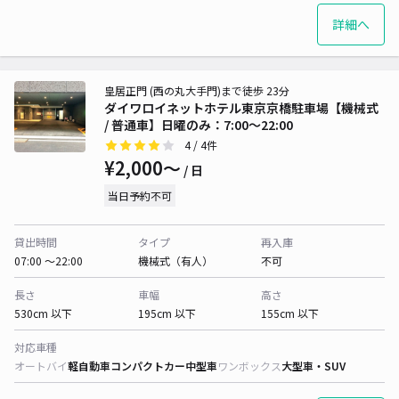
詳細へ
皇居正門 (西の丸大手門)まで徒歩 23分
ダイワロイネットホテル東京京橋駐車場【機械式
/ 普通車】日曜のみ：7:00～22:00
4
/ 4件
¥2,000〜
/ 日
当日予約不可
貸出時間
タイプ
再入庫
07:00 〜22:00
機械式（有人）
不可
長さ
車幅
高さ
530cm 以下
195cm 以下
155cm 以下
対応車種
オートバイ
軽自動車
コンパクトカー
中型車
ワンボックス
大型車・SUV