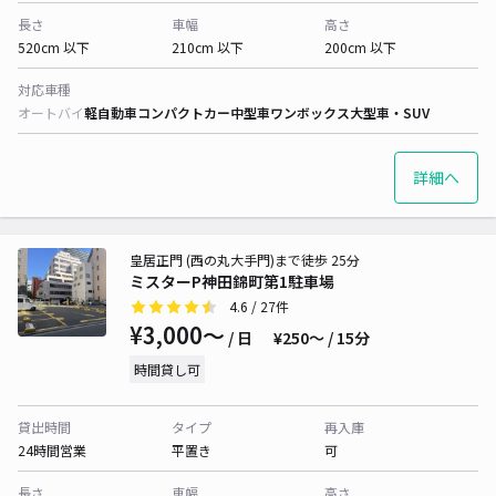
長さ
車幅
高さ
520cm 以下
210cm 以下
200cm 以下
対応車種
オートバイ
軽自動車
コンパクトカー
中型車
ワンボックス
大型車・SUV
詳細へ
皇居正門 (西の丸大手門)まで徒歩 25分
ミスターP神田錦町第1駐車場
4.6
/ 27件
¥3,000〜
/ 日
¥250〜 / 15分
時間貸し可
貸出時間
タイプ
再入庫
24時間営業
平置き
可
長さ
車幅
高さ