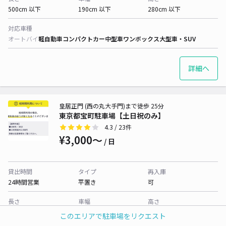
500cm 以下
190cm 以下
280cm 以下
対応車種
オートバイ
軽自動車
コンパクトカー
中型車
ワンボックス
大型車・SUV
詳細へ
皇居正門 (西の丸大手門)まで徒歩 25分
東京都宝町駐車場【土日祝のみ】
4.3
/ 23件
¥3,000〜
/ 日
貸出時間
タイプ
再入庫
24時間営業
平置き
可
長さ
車幅
高さ
520cm 以下
210cm 以下
200cm 以下
このエリアで駐車場をリクエスト