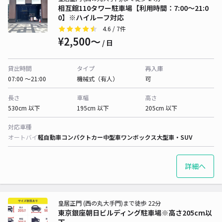
相互館110タワー駐車場【利用時間：7:00～21:0
0】※ハイルーフ対応
4.6
/ 7件
¥2,500〜
/ 日
貸出時間
タイプ
再入庫
07:00 〜21:00
機械式（有人）
可
長さ
車幅
高さ
530cm 以下
195cm 以下
205cm 以下
対応車種
オートバイ
軽自動車
コンパクトカー
中型車
ワンボックス
大型車・SUV
詳細へ
皇居正門 (西の丸大手門)まで徒歩 22分
東京銀座朝日ビルディング駐車場※高さ205cm以