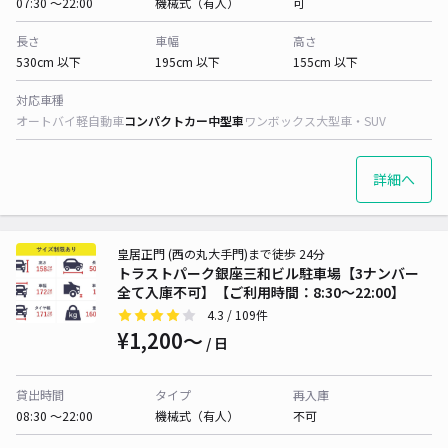
07:30 〜22:00
機械式（有人）
可
長さ
車幅
高さ
530cm 以下
195cm 以下
155cm 以下
対応車種
オートバイ
軽自動車
コンパクトカー
中型車
ワンボックス
大型車・SUV
詳細へ
皇居正門 (西の丸大手門)まで徒歩 24分
トラストパーク銀座三和ビル駐車場【3ナンバー
全て入庫不可】【ご利用時間：8:30～22:00】
4.3
/ 109件
¥1,200〜
/ 日
貸出時間
タイプ
再入庫
08:30 〜22:00
機械式（有人）
不可