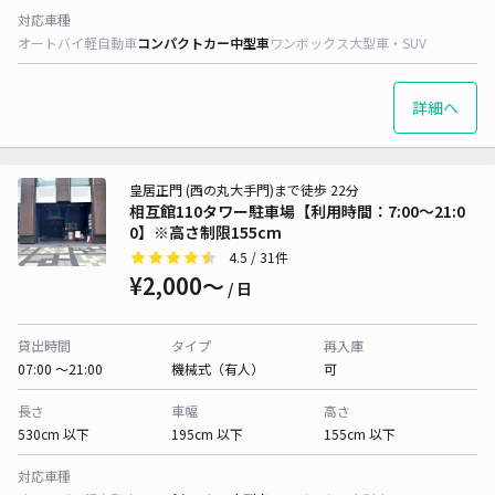
対応車種
オートバイ
軽自動車
コンパクトカー
中型車
ワンボックス
大型車・SUV
詳細へ
皇居正門 (西の丸大手門)まで徒歩 22分
相互館110タワー駐車場【利用時間：7:00～21:0
0】※高さ制限155cm
4.5
/ 31件
¥2,000〜
/ 日
貸出時間
タイプ
再入庫
07:00 〜21:00
機械式（有人）
可
長さ
車幅
高さ
530cm 以下
195cm 以下
155cm 以下
対応車種