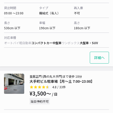
貸出時間
タイプ
再入庫
09:00 〜23:00
機械式（有人）
不可
長さ
車幅
高さ
530cm 以下
190cm 以下
180cm 以下
対応車種
オートバイ
軽自動車
コンパクトカー
中型車
ワンボックス
大型車・SUV
詳細へ
皇居正門 (西の丸大手門)まで徒歩 18分
大手町ビル駐車場【月〜土 7:00~23:00】
4.8
/ 33件
¥3,500〜
/ 日
当日予約不可