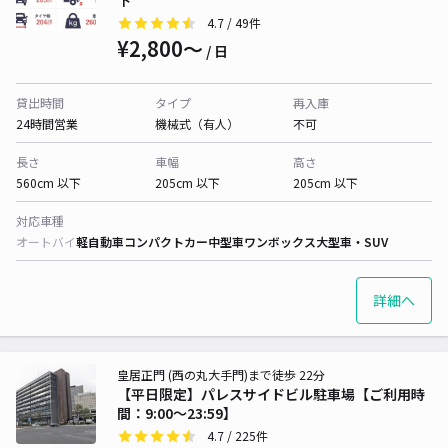
下
4.7
/ 49件
¥2,800〜
/ 日
貸出時間
タイプ
再入庫
24時間営業
機械式（有人）
不可
長さ
車幅
高さ
560cm 以下
205cm 以下
205cm 以下
対応車種
オートバイ
軽自動車
コンパクトカー
中型車
ワンボックス
大型車・SUV
詳細へ
皇居正門 (西の丸大手門)まで徒歩 22分
【平日限定】パレスサイドビル駐車場【ご利用時
間：9:00～23:59】
4.7
/ 225件