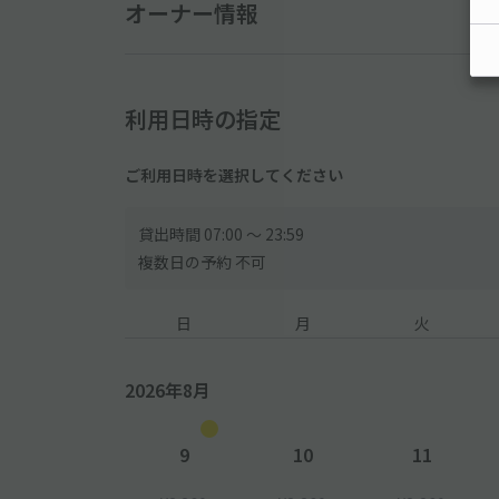
◆駐車券は出口で必要です。失くさないようにご注意
オーナー情報
※事前精算機の利用も可能です。
※駐車券を紛失した場合は、紛失料金が現地で発生す
◆入出庫は自由ではありません。【時間内1回料金】
利用日時の指定
◆ご利用いただく駐車場の住所を検索しても、ナビや
ご利用日時を選択してください
その際は、掲載情報のakippaご利用駐車場の地図
◆スロープを上がる際、地面に擦ってしまう可能性が
貸出時間 07:00 〜 23:59
複数日の予約 不可
日
月
火
2026年8月
9
10
11