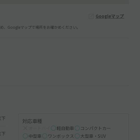
Googleマップ
、Googleマップで場所をお確かめください。
以下
対応車種
オートバイ
軽自動車
コンパクトカー
以下
中型車
ワンボックス
大型車・SUV