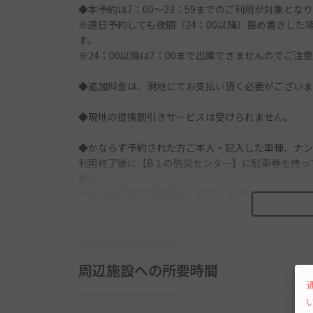
◆本予約は7：00〜23：59までのご利用が対象とな
※連日予約しても夜間（24：00以降）留め置きした場合
す。
※24：00以降は7：00まで出庫できませんのでご注
◆追加料金は、現地にてお支払い頂く必要がございま
◆現地の提携割引きサービスは受けられません。
◆かならず予約された方ご本人・記入した車種、ナン
利用終了後に【B１の防災センター】に駐車券を持っ
が、
ナンバーが未入力の場合、認証ができなくなりますの
※※防災センターへは、駐車後ではなく、【お帰りの
◆ゲート内駐車場(B2・B3フロア）で【区画は自由
周辺施設への所要時間
◆現地での精算は不要です。お帰りの際は【B１の防
【無料認証】を受けてください。