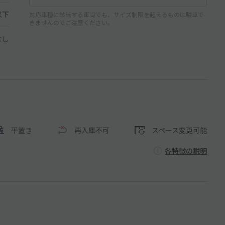
以下
対応車種に該当する車両でも、サイズ制限を超えるものは駐車で
きませんのでご注意ください。
なし
平置き
再入庫不可
スペース変更可能
各特徴の説明