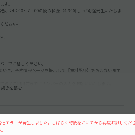
ります。
、24：00〜7：00の間の料金（4,900円）が別途発生いたしま
意ください。
す。
バーでお越しください。
ていき、予約情報ページを提示して【無料認証】をおこないます
で必ずご利用前までにナンバーの入力をお願いいたします。
続きを読む
際】にお越し下さい※※
】です。駐車券を取って入場して下さい。
災センター】に駐車券を持っていき、予約情報ページを提示して
通信エラーが発生しました。しばらく時間をおいてから再度お試しくだ
い。