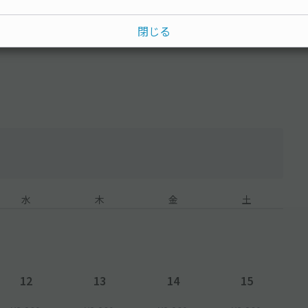
ください。
閉じる
る場合もございます。
となります。
グーグルマップでは正式に表示されない可能性がございます。
や掲載写真を必ずご確認ください。
あるため、車高が低いお車でのご利用はご遠慮ください。
水
木
金
土
12
13
14
15