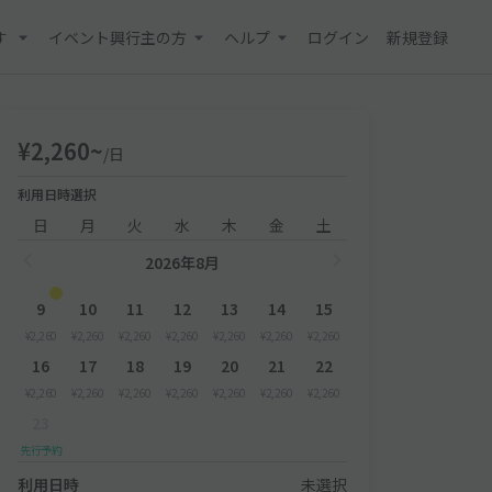
す
イベント興行主の方
ヘルプ
ログイン
新規登録
¥2,260~
/日
利用日時選択
日
月
火
水
木
金
土
2026年8月
9
10
11
12
13
14
15
¥2,260
¥2,260
¥2,260
¥2,260
¥2,260
¥2,260
¥2,260
16
17
18
19
20
21
22
¥2,260
¥2,260
¥2,260
¥2,260
¥2,260
¥2,260
¥2,260
23
先行予約
利用日時
未選択