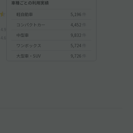
車種ごとの利用実績
軽自動車
5,196
件
コンパクトカー
4,452
件
4.9
中型車
9,832
件
4.6
ワンボックス
5,724
件
大型車・SUV
9,726
件