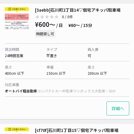
[3aebb]石川町2丁目14▽個宅アキッパ駐車場
0
/ 0件
¥600〜
/ 日
¥60〜 / 15分
時間貸し可
貸出時間
タイプ
再入庫
24時間営業
平置き
可
長さ
車幅
高さ
400cm 以下
150cm 以下
200cm 以下
対応車種
オートバイ
軽自動車
コンパクトカー
中型車
ワンボックス
大型車・SUV
詳細へ
[cf70f]石川町1丁目15▽個宅アキッパ駐車場