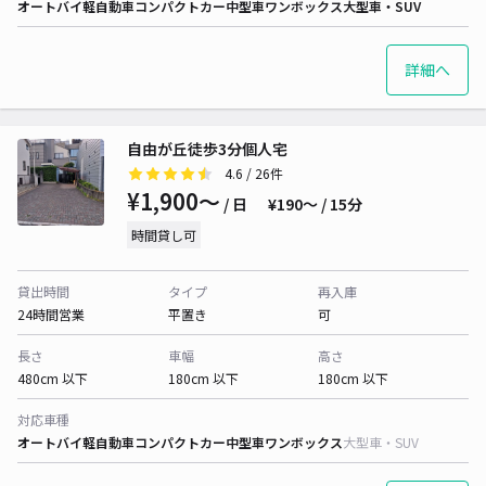
オートバイ
軽自動車
コンパクトカー
中型車
ワンボックス
大型車・SUV
詳細へ
自由が丘徒歩3分個人宅
4.6
/ 26件
¥1,900〜
/ 日
¥190〜 / 15分
時間貸し可
貸出時間
タイプ
再入庫
24時間営業
平置き
可
長さ
車幅
高さ
480cm 以下
180cm 以下
180cm 以下
対応車種
オートバイ
軽自動車
コンパクトカー
中型車
ワンボックス
大型車・SUV