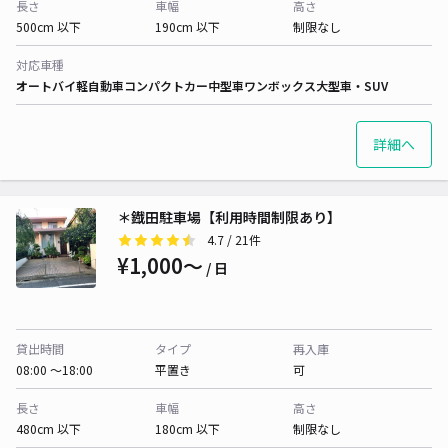
長さ
車幅
高さ
500cm 以下
190cm 以下
制限なし
対応車種
オートバイ
軽自動車
コンパクトカー
中型車
ワンボックス
大型車・SUV
詳細へ
＊鐡田駐車場【利用時間制限あり】
4.7
/ 21件
¥1,000〜
/ 日
貸出時間
タイプ
再入庫
08:00 〜18:00
平置き
可
長さ
車幅
高さ
480cm 以下
180cm 以下
制限なし