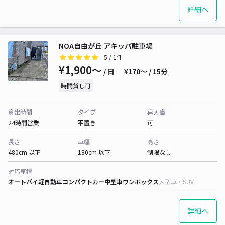
詳細へ
NOA自由が丘 アキッパ駐車場
5
/ 1件
¥1,900〜
/ 日
¥170〜 / 15分
時間貸し可
貸出時間
タイプ
再入庫
24時間営業
平置き
可
長さ
車幅
高さ
480cm 以下
180cm 以下
制限なし
対応車種
オートバイ
軽自動車
コンパクトカー
中型車
ワンボックス
大型車・SUV
詳細へ