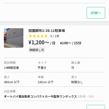
詳細へ
田園調布2-38-11駐車場
5
/ 1件
¥1,200〜
/ 日
¥100〜 / 15分
時間貸し可
貸出時間
タイプ
再入庫
24時間営業
平置き
可
長さ
車幅
高さ
480cm 以下
180cm 以下
制限なし
対応車種
オートバイ
軽自動車
コンパクトカー
中型車
ワンボックス
大型車・SUV