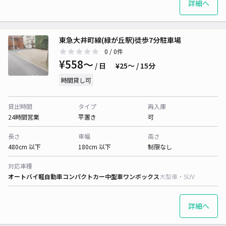
詳細へ
東急大井町線(緑が丘駅)徒歩7分駐車場
0
/ 0件
¥558〜
/ 日
¥25〜 / 15分
時間貸し可
貸出時間
タイプ
再入庫
24時間営業
平置き
可
長さ
車幅
高さ
480cm 以下
180cm 以下
制限なし
対応車種
オートバイ
軽自動車
コンパクトカー
中型車
ワンボックス
大型車・SUV
詳細へ