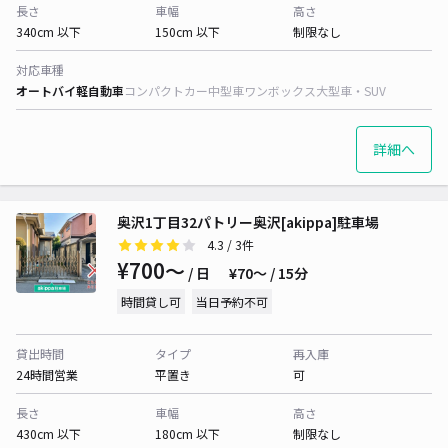
長さ
車幅
高さ
340cm 以下
150cm 以下
制限なし
対応車種
オートバイ
軽自動車
コンパクトカー
中型車
ワンボックス
大型車・SUV
詳細へ
奥沢1丁目32パトリー奥沢[akippa]駐車場
4.3
/ 3件
¥700〜
/ 日
¥70〜 / 15分
時間貸し可
当日予約不可
貸出時間
タイプ
再入庫
24時間営業
平置き
可
長さ
車幅
高さ
430cm 以下
180cm 以下
制限なし