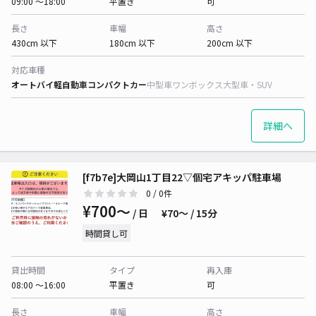
09:00 〜18:00
平置き
可
長さ
車幅
高さ
430cm 以下
180cm 以下
200cm 以下
対応車種
オートバイ
軽自動車
コンパクトカー
中型車
ワンボックス
大型車・SUV
詳細へ
[f7b7e]大岡山1丁目22▽個宅アキッパ駐車場
0
/ 0件
¥700〜
/ 日
¥70〜 / 15分
時間貸し可
貸出時間
タイプ
再入庫
08:00 〜16:00
平置き
可
長さ
車幅
高さ