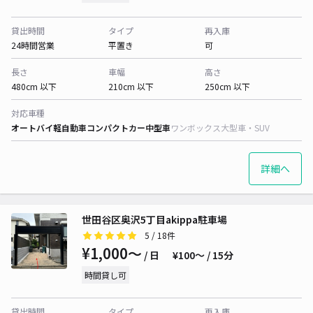
貸出時間
タイプ
再入庫
24時間営業
平置き
可
長さ
車幅
高さ
480cm 以下
210cm 以下
250cm 以下
対応車種
オートバイ
軽自動車
コンパクトカー
中型車
ワンボックス
大型車・SUV
詳細へ
世田谷区奥沢5丁目akippa駐車場
5
/ 18件
¥1,000〜
/ 日
¥100〜 / 15分
時間貸し可
貸出時間
タイプ
再入庫