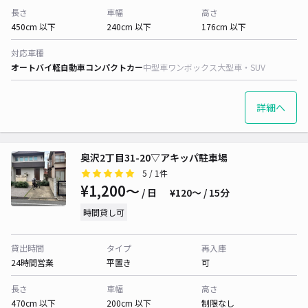
長さ
車幅
高さ
450cm 以下
240cm 以下
176cm 以下
対応車種
オートバイ
軽自動車
コンパクトカー
中型車
ワンボックス
大型車・SUV
詳細へ
奥沢2丁目31-20▽アキッパ駐車場
5
/ 1件
¥1,200〜
/ 日
¥120〜 / 15分
時間貸し可
貸出時間
タイプ
再入庫
24時間営業
平置き
可
長さ
車幅
高さ
470cm 以下
200cm 以下
制限なし