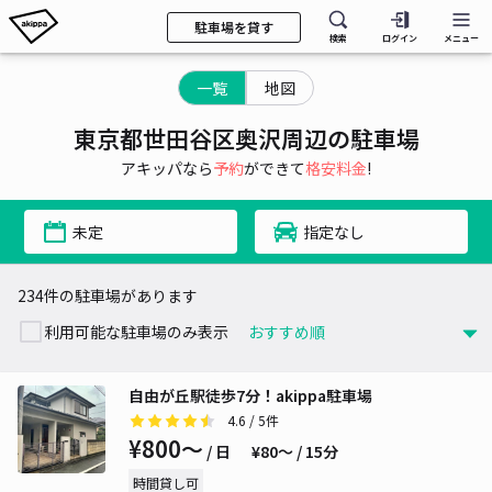
駐車場を貸す
検索
ログイン
メニュー
一覧
地図
東京都世田谷区奥沢周辺の駐車場
アキッパなら
予約
ができて
格安料金
!
未定
指定なし
234件の駐車場があります
利用可能な駐車場のみ表示
自由が丘駅徒歩7分！akippa駐車場
4.6
/ 5件
¥800〜
/ 日
¥80〜 / 15分
時間貸し可