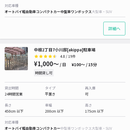
対応車種
オートバイ
軽自動車
コンパクトカー
中型車
ワンボックス
大型車・SUV
詳細へ
中根2丁目7小川邸[akippa]駐車場
4.8
/ 19件
¥1,000〜
/ 日
¥100〜 / 15分
時間貸し可
貸出時間
タイプ
再入庫
24時間営業
平置き
可
長さ
車幅
高さ
450cm 以下
200cm 以下
175cm 以下
対応車種
オートバイ
軽自動車
コンパクトカー
中型車
ワンボックス
大型車・SUV