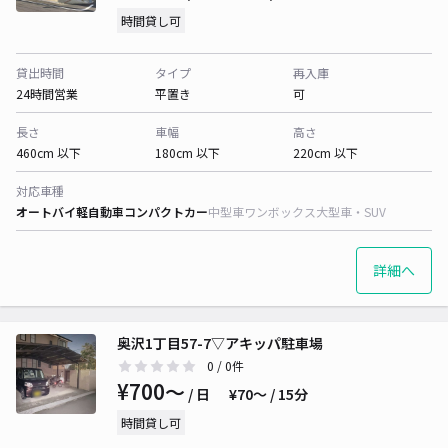
時間貸し可
貸出時間
タイプ
再入庫
24時間営業
平置き
可
長さ
車幅
高さ
460cm 以下
180cm 以下
220cm 以下
対応車種
オートバイ
軽自動車
コンパクトカー
中型車
ワンボックス
大型車・SUV
詳細へ
奥沢1丁目57-7▽アキッパ駐車場
0
/ 0件
¥700〜
/ 日
¥70〜 / 15分
時間貸し可