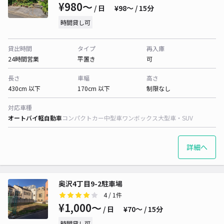
¥980〜
/ 日
¥98〜 / 15分
時間貸し可
貸出時間
タイプ
再入庫
24時間営業
平置き
可
長さ
車幅
高さ
430cm 以下
170cm 以下
制限なし
対応車種
オートバイ
軽自動車
コンパクトカー
中型車
ワンボックス
大型車・SUV
詳細へ
奥沢4丁目9-2駐車場
4
/ 1件
¥1,000〜
/ 日
¥70〜 / 15分
時間貸し可