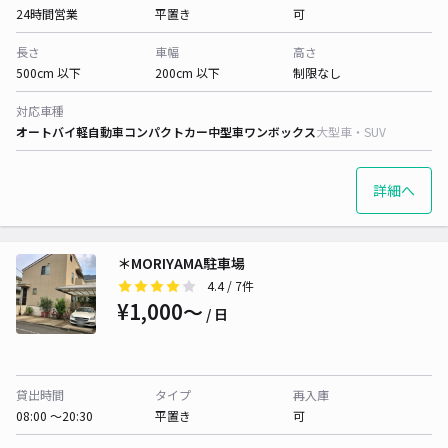
24時間営業
平置き
可
長さ
車幅
高さ
500cm 以下
200cm 以下
制限なし
対応車種
オートバイ
軽自動車
コンパクトカー
中型車
ワンボックス
大型車・SUV
詳細へ
＊MORIYAMA駐車場
4.4
/ 7件
¥1,000〜
/ 日
貸出時間
タイプ
再入庫
08:00 〜20:30
平置き
可