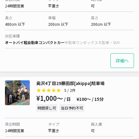
24時間営業
平置き
可
長さ
車幅
高さ
480cm 以下
200cm 以下
200cm 以下
対応車種
オートバイ
軽自動車
コンパクトカー
中型車
ワンボックス
大型車・SUV
詳細へ
奥沢4丁目29藤田邸[akippa]駐車場
5
/ 2件
¥1,000〜
/ 日
¥100〜 / 15分
時間貸し可
当日予約不可
貸出時間
タイプ
再入庫
24時間営業
平置き
可