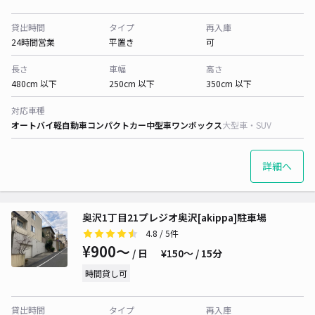
貸出時間
タイプ
再入庫
24時間営業
平置き
可
長さ
車幅
高さ
480cm 以下
250cm 以下
350cm 以下
対応車種
オートバイ
軽自動車
コンパクトカー
中型車
ワンボックス
大型車・SUV
詳細へ
奥沢1丁目21プレジオ奥沢[akippa]駐車場
4.8
/ 5件
¥900〜
/ 日
¥150〜 / 15分
時間貸し可
貸出時間
タイプ
再入庫