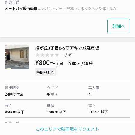
対応車種
オートバイ
軽自動車
コンパクトカー
中型車
ワンボックス
大型車・SUV
詳細へ
緑が丘3丁目9-5▽アキッパ駐車場
0
/ 0件
¥800〜
/ 日
¥80〜 / 15分
時間貸し可
貸出時間
タイプ
再入庫
24時間営業
平置き
可
長さ
車幅
高さ
450cm 以下
180cm 以下
210cm 以下
対応車種
このエリアで駐車場をリクエスト
オートバイ
軽自動車
コンパクトカー
中型車
ワンボックス
大型車・SUV