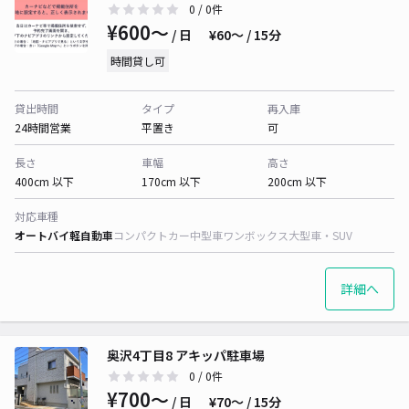
0
/ 0件
¥600〜
/ 日
¥60〜 / 15分
時間貸し可
貸出時間
タイプ
再入庫
24時間営業
平置き
可
長さ
車幅
高さ
400cm 以下
170cm 以下
200cm 以下
対応車種
オートバイ
軽自動車
コンパクトカー
中型車
ワンボックス
大型車・SUV
詳細へ
奥沢4丁目8 アキッパ駐車場
0
/ 0件
¥700〜
/ 日
¥70〜 / 15分