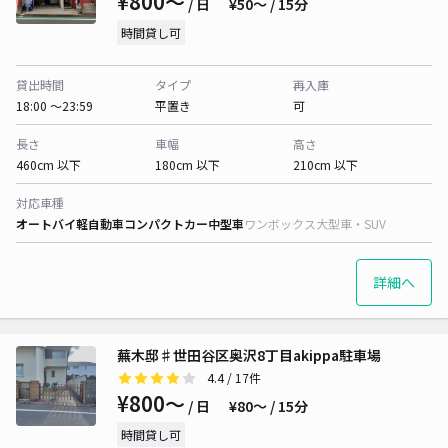
¥800〜
/ 日
¥50〜 / 15分
時間貸し可
貸出時間
タイプ
再入庫
18:00 〜23:59
平置き
可
長さ
車幅
高さ
460cm 以下
180cm 以下
210cm 以下
対応車種
オートバイ
軽自動車
コンパクトカー
中型車
ワンボックス
大型車・SUV
詳細へ
蕪木邸♯世田谷区奥沢8丁目akippa駐車場
4.4
/ 17件
¥800〜
/ 日
¥80〜 / 15分
時間貸し可