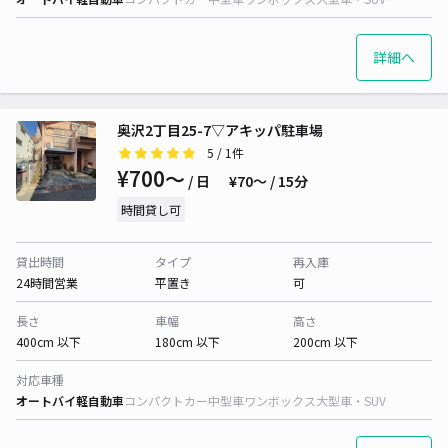
詳細へ
奥沢2丁目25-7▽アキッパ駐車場
5
/ 1件
¥700〜
/ 日
¥70〜 / 15分
時間貸し可
貸出時間
タイプ
再入庫
24時間営業
平置き
可
長さ
車幅
高さ
400cm 以下
180cm 以下
200cm 以下
対応車種
オートバイ
軽自動車
コンパクトカー
中型車
ワンボックス
大型車・SUV