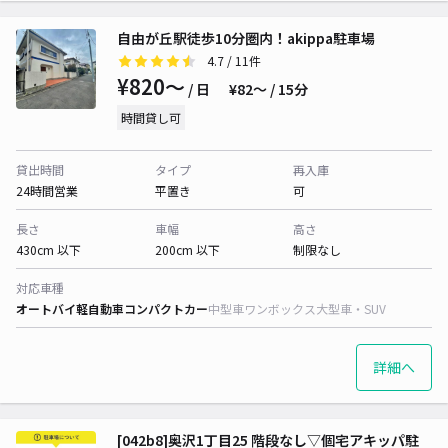
自由が丘駅徒歩10分圏内！akippa駐車場
4.7
/ 11件
¥820〜
/ 日
¥82〜 / 15分
時間貸し可
貸出時間
タイプ
再入庫
24時間営業
平置き
可
長さ
車幅
高さ
430cm 以下
200cm 以下
制限なし
対応車種
オートバイ
軽自動車
コンパクトカー
中型車
ワンボックス
大型車・SUV
詳細へ
[042b8]奥沢1丁目25 階段なし▽個宅アキッパ駐