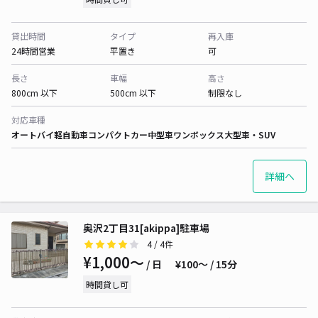
貸出時間
タイプ
再入庫
24時間営業
平置き
可
長さ
車幅
高さ
800cm 以下
500cm 以下
制限なし
対応車種
オートバイ
軽自動車
コンパクトカー
中型車
ワンボックス
大型車・SUV
詳細へ
奥沢2丁目31[akippa]駐車場
4
/ 4件
¥1,000〜
/ 日
¥100〜 / 15分
時間貸し可