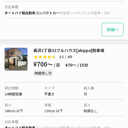
対応車種
オートバイ
軽自動車
コンパクトカー
中型車
ワンボックス
大型車・SUV
詳細へ
奥沢1丁目32フルハウス[akippa]駐車場
4.5
/ 4件
¥700〜
/ 日
¥70〜 / 15分
時間貸し可
貸出時間
タイプ
再入庫
24時間営業
平置き
可
長さ
車幅
高さ
340cm 以下
150cm 以下
制限なし
対応車種
オートバイ
軽自動車
コンパクトカー
中型車
ワンボックス
大型車・SUV