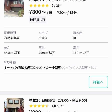
5
/ 2件
¥800〜
/ 日
¥80〜 / 15分
時間貸し可
貸出時間
タイプ
再入庫
24時間営業
平置き
可
長さ
車幅
高さ
460cm 以下
200cm 以下
180cm 以下
対応車種
オートバイ
軽自動車
コンパクトカー
中型車
ワンボックス
大型車・SUV
詳細へ
中根2丁目駐車場【18:00～翌日9:00】
4.8
/ 8件