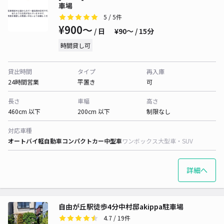
車場
5
/ 5件
¥900〜
/ 日
¥90〜 / 15分
時間貸し可
貸出時間
タイプ
再入庫
24時間営業
平置き
可
長さ
車幅
高さ
460cm 以下
200cm 以下
制限なし
対応車種
オートバイ
軽自動車
コンパクトカー
中型車
ワンボックス
大型車・SUV
詳細へ
自由が丘駅徒歩4分中村邸akippa駐車場
4.7
/ 19件