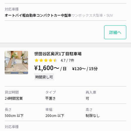
対応車種
オートバイ
軽自動車
コンパクトカー
中型車
ワンボックス
大型車・SUV
詳細へ
世田谷区奥沢1丁目駐車場
4.7
/ 7件
¥1,600〜
/ 日
¥120〜 / 15分
時間貸し可
貸出時間
タイプ
再入庫
24時間営業
平置き
可
長さ
車幅
高さ
500cm 以下
200cm 以下
制限なし
対応車種