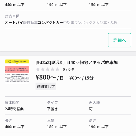
440cm 以下
190cm 以下
150cm 以下
対応車種
オートバイ
軽自動車
コンパクトカー
中型車
ワンボックス
大型車・SUV
詳細へ
[9d8a8]奥沢3丁目40▽個宅アキッパ駐車場
0
/ 0件
¥800〜
/ 日
¥80〜 / 15分
時間貸し可
貸出時間
タイプ
再入庫
24時間営業
平置き
可
長さ
車幅
高さ
400cm 以下
180cm 以下
190cm 以下