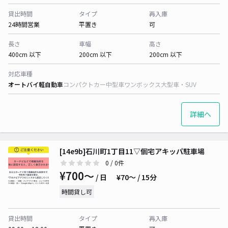
貸出時間
タイプ
再入庫
24時間営業
平置き
可
長さ
車幅
高さ
400cm 以下
200cm 以下
200cm 以下
対応車種
オートバイ
軽自動車
コンパクトカー
中型車
ワンボックス
大型車・SUV
詳細へ
[14e9b]石川町1丁目11▽個宅アキッパ駐車場
0
/ 0件
¥700〜
/ 日
¥70〜 / 15分
時間貸し可
貸出時間
タイプ
再入庫