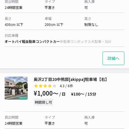
貸出時間
タイプ
再入庫
24時間営業
平置き
可
長さ
車幅
高さ
430cm 以下
200cm 以下
制限なし
対応車種
オートバイ
軽自動車
コンパクトカー
中型車
ワンボックス
大型車・SUV
詳細へ
奥沢2丁目20中熊邸[akippa]駐車場【右】
4.3
/ 6件
¥1,000〜
/ 日
¥100〜 / 15分
時間貸し可
貸出時間
タイプ
再入庫
24時間営業
平置き
可