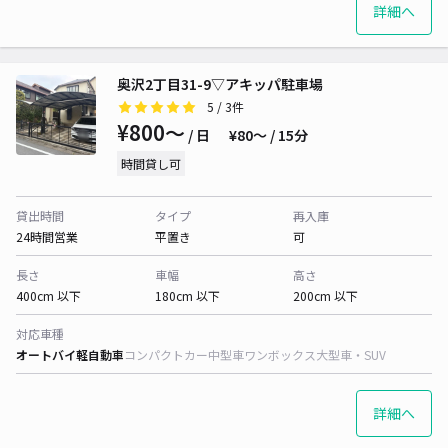
詳細へ
奥沢2丁目31-9▽アキッパ駐車場
5
/ 3件
¥800〜
/ 日
¥80〜 / 15分
時間貸し可
貸出時間
タイプ
再入庫
24時間営業
平置き
可
長さ
車幅
高さ
400cm 以下
180cm 以下
200cm 以下
対応車種
オートバイ
軽自動車
コンパクトカー
中型車
ワンボックス
大型車・SUV
詳細へ