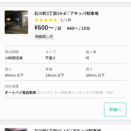
石川町2丁目14-6▽アキッパ駐車場
5
/ 1件
¥600〜
/ 日
¥60〜 / 15分
時間貸し可
貸出時間
タイプ
再入庫
24時間営業
平置き
可
長さ
車幅
高さ
400cm 以下
180cm 以下
200cm 以下
対応車種
オートバイ
軽自動車
コンパクトカー
中型車
ワンボックス
大型車・SUV
詳細へ
石川町1丁目13-14▽アキッパ駐車場