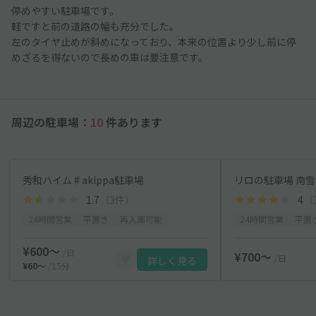
停めやすい駐車場です。
軽ですと前の道路の幅も充分でした。
左のタイヤ止めが斜めになっており、本来の位置より少し前に停
めざるを得ないので長めの車は要注意です。
周辺の駐車場：
10
件あります
秀和ハイム♯akippa駐車場
リロの駐車場 南雪
1.7
（3件）
4
（
24時間営業
平置き
再入庫可能
24時間営業
平置
¥600〜
/日
¥700〜
/日
詳しく見る
¥60〜
/15分