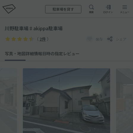
駐車場を貸す
検索
ログイン
メニュー
川野駐車場♯akippa駐車場
（
2件
）
保存
シェア
写真・地図
詳細情報
日時の指定
レビュー