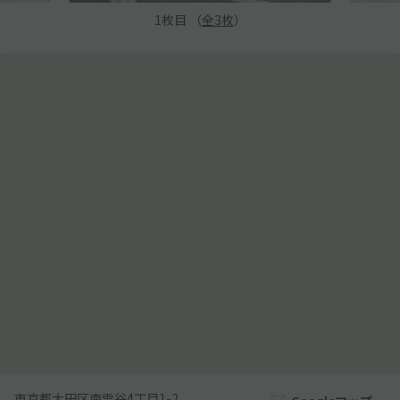
1
枚目 （
全
3
枚
）
東京都大田区南雪谷4丁目1-2