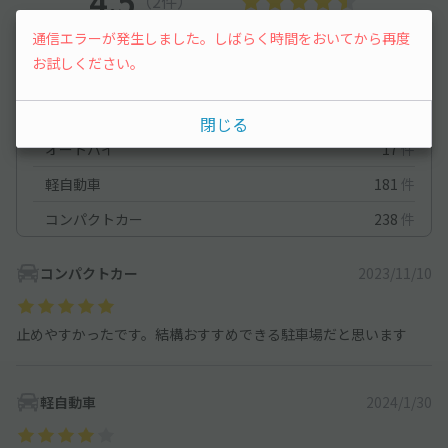
4.5
（2件）
通信エラーが発生しました。しばらく時間をおいてから再度
満足度
4.5
立地
5
お試しください。
停めやすさ
5
駐車料金
5
車種ごとの利用実績
閉じる
オートバイ
17
件
軽自動車
181
件
コンパクトカー
238
件
コンパクトカー
2023/11/10
止めやすかったです。結構おすすめできる駐車場だと思います
軽自動車
2024/1/30