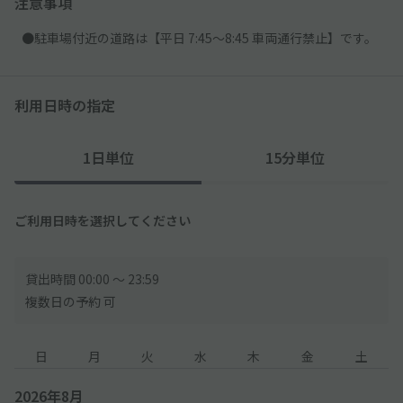
注意事項
●駐車場付近の道路は【平日 7:45～8:45 車両通行禁止】です。
利用日時の指定
1日単位
15分単位
ご利用日時を選択してください
貸出時間 00:00 〜 23:59
複数日の予約 可
日
月
火
水
木
金
土
2026年8月