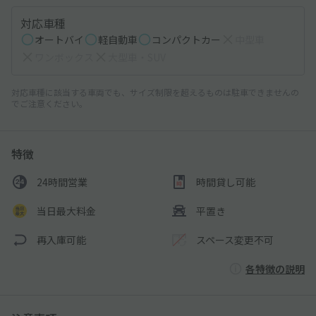
対応車種
オートバイ
軽自動車
コンパクトカー
中型車
ワンボックス
大型車・SUV
対応車種に該当する車両でも、サイズ制限を超えるものは駐車できませんの
でご注意ください。
特徴
24時間営業
時間貸し可能
当日最大料金
平置き
再入庫可能
スペース変更不可
各特徴の説明