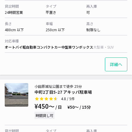
貸出時間
タイプ
再入庫
24時間営業
平置き
可
長さ
車幅
高さ
480cm 以下
250cm 以下
制限なし
対応車種
オートバイ
軽自動車
コンパクトカー
中型車
ワンボックス
大型車・SUV
詳細へ
小田原城址公園まで徒歩 25分
中町2丁目5-27 アキッパ駐車場
4.8
/ 5件
¥450〜
/ 日
¥50〜 / 15分
時間貸し可
貸出時間
タイプ
再入庫