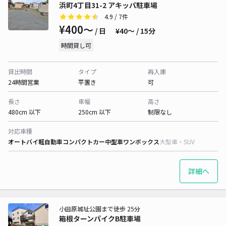
浜町4丁目31-2 アキッパ駐車場
4.9
/ 7件
¥400〜
/ 日
¥40〜 / 15分
時間貸し可
貸出時間
タイプ
再入庫
24時間営業
平置き
可
長さ
車幅
高さ
480cm 以下
250cm 以下
制限なし
対応車種
オートバイ
軽自動車
コンパクトカー
中型車
ワンボックス
大型車・SUV
詳細へ
小田原城址公園まで徒歩 25分
箱根ターンパイクB駐車場