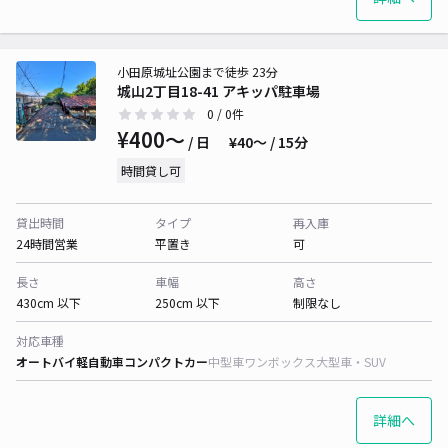
小田原城址公園まで徒歩 23分
城山2丁目18-41 アキッパ駐車場
0
/ 0件
¥400〜
/ 日
¥40〜 / 15分
時間貸し可
貸出時間
タイプ
再入庫
24時間営業
平置き
可
長さ
車幅
高さ
430cm 以下
250cm 以下
制限なし
対応車種
オートバイ
軽自動車
コンパクトカー
中型車
ワンボックス
大型車・SUV
詳細へ