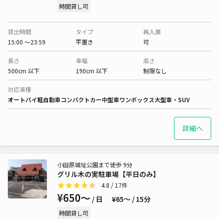
時間貸し可
貸出時間
タイプ
再入庫
15:00 〜23:59
平置き
可
長さ
車幅
高さ
500cm 以下
190cm 以下
制限なし
対応車種
オートバイ
軽自動車
コンパクトカー
中型車
ワンボックス
大型車・SUV
詳細へ
小田原城址公園まで徒歩 9分
グリル木の実駐車場【平日のみ】
4.8
/ 17件
¥650〜
/ 日
¥65〜 / 15分
時間貸し可