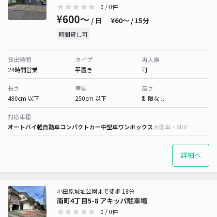
0
/ 0件
¥600〜
/ 日
¥60〜 / 15分
時間貸し可
貸出時間
タイプ
再入庫
24時間営業
平置き
可
長さ
車幅
高さ
480cm 以下
250cm 以下
制限なし
対応車種
オートバイ
軽自動車
コンパクトカー
中型車
ワンボックス
大型車・SUV
詳細へ
小田原城址公園まで徒歩 18分
南町4丁目5-8 アキッパ駐車場
0
/ 0件