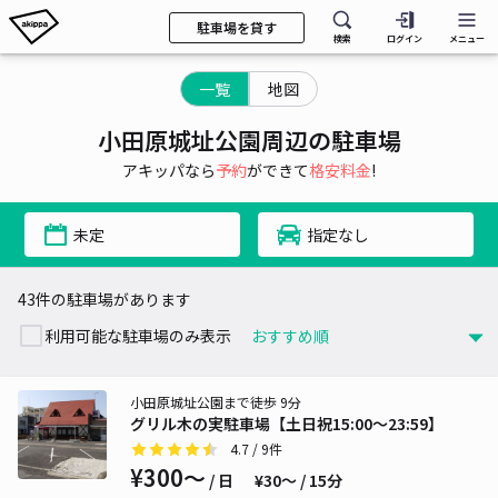
駐車場を貸す
検索
ログイン
メニュー
一覧
地図
小田原城址公園周辺の駐車場
アキッパなら
予約
ができて
格安料金
!
未定
指定なし
43件の駐車場があります
利用可能な駐車場のみ表示
小田原城址公園まで徒歩 9分
グリル木の実駐車場【土日祝15:00～23:59】
4.7
/ 9件
¥300〜
/ 日
¥30〜 / 15分