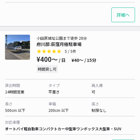
詳細へ
小田原城址公園まで徒歩 28分
府川邸:荻窪月極駐車場
5
/ 5件
¥400〜
/ 日
¥40〜 / 15分
時間貸し可
貸出時間
タイプ
再入庫
24時間営業
平置き
可
長さ
車幅
高さ
500cm 以下
200cm 以下
制限なし
対応車種
オートバイ
軽自動車
コンパクトカー
中型車
ワンボックス
大型車・SUV