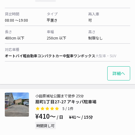
貸出時間
タイプ
再入庫
08:00 〜19:00
平置き
可
長さ
車幅
高さ
480cm 以下
250cm 以下
制限なし
対応車種
オートバイ
軽自動車
コンパクトカー
中型車
ワンボックス
大型車・SUV
詳細へ
小田原城址公園まで徒歩 25分
扇町1丁目27-27 アキッパ駐車場
5
/ 1件
¥410〜
/ 日
¥41〜 / 15分
時間貸し可