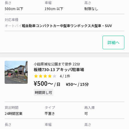
長さ
車幅
高さ
500cm 以下
190cm 以下
制限なし
対応車種
オートバイ
軽自動車
コンパクトカー
中型車
ワンボックス
大型車・SUV
詳細へ
小田原城址公園まで徒歩 22分
板橋730-13 アキッパ駐車場
4
/ 1件
¥500〜
/ 日
¥50〜 / 15分
時間貸し可
貸出時間
タイプ
再入庫
24時間営業
平置き
可
長さ
車幅
高さ