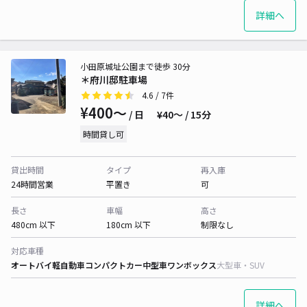
詳細へ
小田原城址公園まで徒歩 30分
＊府川邸駐車場
4.6
/ 7件
¥400〜
/ 日
¥40〜 / 15分
時間貸し可
貸出時間
タイプ
再入庫
24時間営業
平置き
可
長さ
車幅
高さ
480cm 以下
180cm 以下
制限なし
対応車種
オートバイ
軽自動車
コンパクトカー
中型車
ワンボックス
大型車・SUV
詳細へ