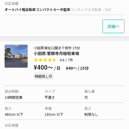
対応車種
オートバイ
軽自動車
コンパクトカー
中型車
ワンボックス
大型車・SUV
詳細へ
小田原城址公園まで徒歩 19分
小田原:誓願寺月極駐車場
4.6
/ 7件
¥400〜
/ 日
¥40〜 / 15分
時間貸し可
貸出時間
タイプ
再入庫
24時間営業
平置き
可
長さ
車幅
高さ
480cm 以下
180cm 以下
制限なし
対応車種