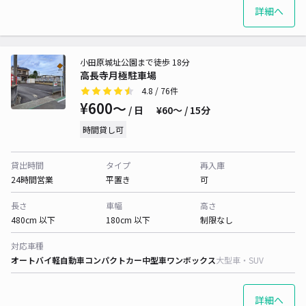
詳細へ
小田原城址公園まで徒歩 18分
高長寺月極駐車場
4.8
/ 76件
¥600〜
/ 日
¥60〜 / 15分
時間貸し可
貸出時間
タイプ
再入庫
24時間営業
平置き
可
長さ
車幅
高さ
480cm 以下
180cm 以下
制限なし
対応車種
オートバイ
軽自動車
コンパクトカー
中型車
ワンボックス
大型車・SUV
詳細へ