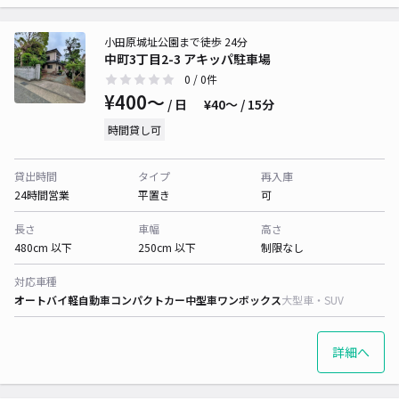
小田原城址公園まで徒歩 24分
中町3丁目2-3 アキッパ駐車場
0
/ 0件
¥400〜
/ 日
¥40〜 / 15分
時間貸し可
貸出時間
タイプ
再入庫
24時間営業
平置き
可
長さ
車幅
高さ
480cm 以下
250cm 以下
制限なし
対応車種
オートバイ
軽自動車
コンパクトカー
中型車
ワンボックス
大型車・SUV
詳細へ