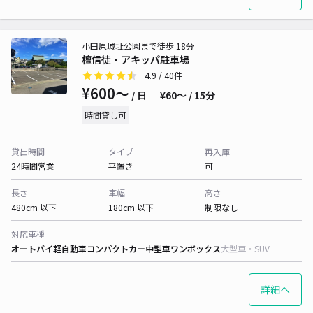
小田原城址公園まで徒歩 18分
檀信徒・アキッパ駐車場
4.9
/ 40件
¥600〜
/ 日
¥60〜 / 15分
時間貸し可
貸出時間
タイプ
再入庫
24時間営業
平置き
可
長さ
車幅
高さ
480cm 以下
180cm 以下
制限なし
対応車種
オートバイ
軽自動車
コンパクトカー
中型車
ワンボックス
大型車・SUV
詳細へ