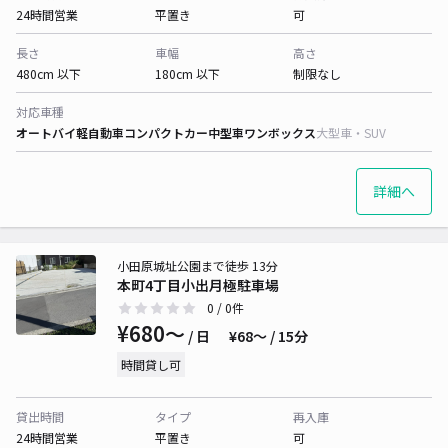
24時間営業
平置き
可
長さ
車幅
高さ
480cm 以下
180cm 以下
制限なし
対応車種
オートバイ
軽自動車
コンパクトカー
中型車
ワンボックス
大型車・SUV
詳細へ
小田原城址公園まで徒歩 13分
本町4丁目小出月極駐車場
0
/ 0件
¥680〜
/ 日
¥68〜 / 15分
時間貸し可
貸出時間
タイプ
再入庫
24時間営業
平置き
可