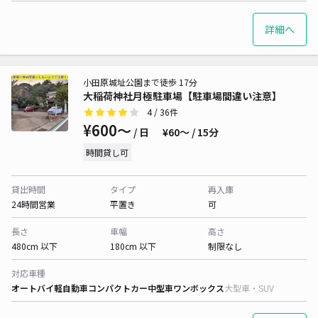
詳細へ
小田原城址公園まで徒歩 17分
大稲荷神社月極駐車場【駐車場間違い注意】
4
/ 36件
¥600〜
/ 日
¥60〜 / 15分
時間貸し可
貸出時間
タイプ
再入庫
24時間営業
平置き
可
長さ
車幅
高さ
480cm 以下
180cm 以下
制限なし
対応車種
オートバイ
軽自動車
コンパクトカー
中型車
ワンボックス
大型車・SUV