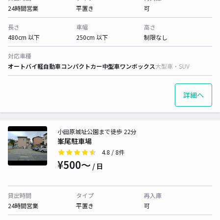
24時間営業
平置き
可
長さ
車幅
高さ
480cm 以下
250cm 以下
制限なし
対応車種
オートバイ
軽自動車
コンパクトカー
中型車
ワンボックス
大型車・SUV
詳細へ
小田原城址公園まで徒歩 22分
峯尾駐車場
4.8
/ 8件
¥500〜
/ 日
貸出時間
タイプ
再入庫
24時間営業
平置き
可