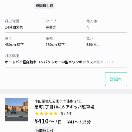
時間貸し可
貸出時間
タイプ
再入庫
24時間営業
平置き
可
長さ
車幅
高さ
480cm 以下
180cm 以下
制限なし
対応車種
オートバイ
軽自動車
コンパクトカー
中型車
ワンボックス
大型車・SUV
詳細へ
小田原城址公園まで徒歩 24分
扇町1丁目10-16 アキッパ駐車場
5
/ 2件
¥410〜
/ 日
¥41〜 / 15分
時間貸し可