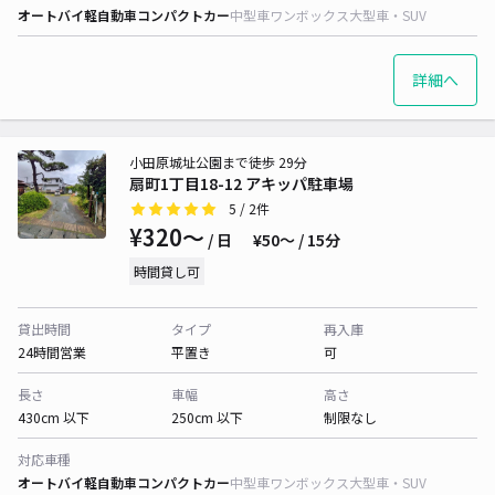
オートバイ
軽自動車
コンパクトカー
中型車
ワンボックス
大型車・SUV
詳細へ
小田原城址公園まで徒歩 29分
扇町1丁目18-12 アキッパ駐車場
5
/ 2件
¥320〜
/ 日
¥50〜 / 15分
時間貸し可
貸出時間
タイプ
再入庫
24時間営業
平置き
可
長さ
車幅
高さ
430cm 以下
250cm 以下
制限なし
対応車種
オートバイ
軽自動車
コンパクトカー
中型車
ワンボックス
大型車・SUV