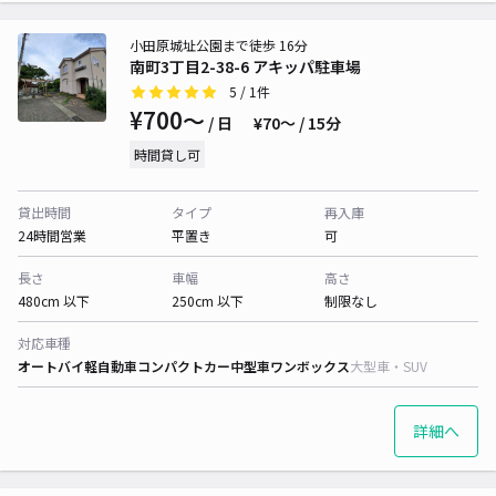
小田原城址公園まで徒歩 16分
南町3丁目2-38-6 アキッパ駐車場
5
/ 1件
¥700〜
/ 日
¥70〜 / 15分
時間貸し可
貸出時間
タイプ
再入庫
24時間営業
平置き
可
長さ
車幅
高さ
480cm 以下
250cm 以下
制限なし
対応車種
オートバイ
軽自動車
コンパクトカー
中型車
ワンボックス
大型車・SUV
詳細へ