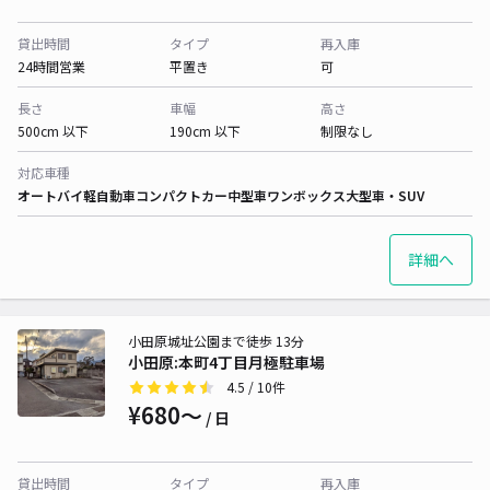
貸出時間
タイプ
再入庫
24時間営業
平置き
可
長さ
車幅
高さ
500cm 以下
190cm 以下
制限なし
対応車種
オートバイ
軽自動車
コンパクトカー
中型車
ワンボックス
大型車・SUV
詳細へ
小田原城址公園まで徒歩 13分
小田原:本町4丁目月極駐車場
4.5
/ 10件
¥680〜
/ 日
貸出時間
タイプ
再入庫