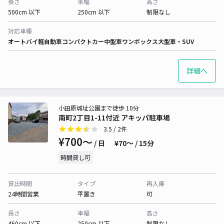
長さ
車幅
高さ
500cm 以下
250cm 以下
制限なし
対応車種
オートバイ
軽自動車
コンパクトカー
中型車
ワンボックス
大型車・SUV
詳細へ
小田原城址公園まで徒歩 10分
南町2丁目1-11付近 アキッパ駐車場
3.5
/ 2件
¥700〜
/ 日
¥70〜 / 15分
時間貸し可
貸出時間
タイプ
再入庫
24時間営業
平置き
可
長さ
車幅
高さ
460cm 以下
250cm 以下
制限なし