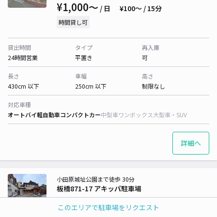
¥1,000〜
/ 日
¥100〜 / 15分
時間貸し可
貸出時間
タイプ
再入庫
24時間営業
平置き
可
長さ
車幅
高さ
430cm 以下
250cm 以下
制限なし
対応車種
オートバイ
軽自動車
コンパクトカー
中型車
ワンボックス
大型車・SUV
詳細へ
小田原城址公園まで徒歩 30分
板橋871-17 アキッパ駐車場
0
/ 0件
このエリアで駐車場をリクエスト
¥1,000〜
/ 日