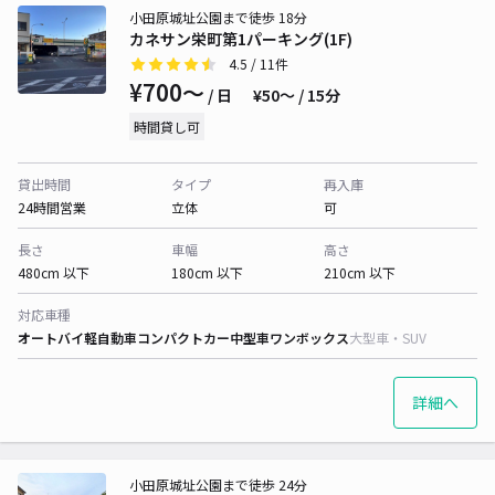
小田原城址公園まで徒歩 18分
カネサン栄町第1パーキング(1F)
4.5
/ 11件
¥700〜
/ 日
¥50〜 / 15分
時間貸し可
貸出時間
タイプ
再入庫
24時間営業
立体
可
長さ
車幅
高さ
480cm 以下
180cm 以下
210cm 以下
対応車種
オートバイ
軽自動車
コンパクトカー
中型車
ワンボックス
大型車・SUV
詳細へ
小田原城址公園まで徒歩 24分