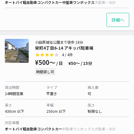
オートバイ
軽自動車
コンパクトカー
中型車
ワンボックス
大型車・SUV
詳細へ
小田原城址公園まで徒歩 18分
栄町4丁目6-14 アキッパ駐車場
4
/ 4件
¥500〜
/ 日
¥50〜 / 15分
時間貸し可
貸出時間
タイプ
再入庫
24時間営業
平置き
可
長さ
車幅
高さ
430cm 以下
250cm 以下
制限なし
対応車種
オートバイ
軽自動車
コンパクトカー
中型車
ワンボックス
大型車・SUV