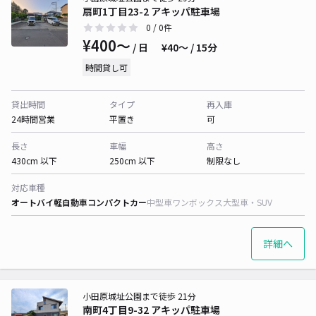
扇町1丁目23-2 アキッパ駐車場
0
/ 0件
¥400〜
/ 日
¥40〜 / 15分
時間貸し可
貸出時間
タイプ
再入庫
24時間営業
平置き
可
長さ
車幅
高さ
430cm 以下
250cm 以下
制限なし
対応車種
オートバイ
軽自動車
コンパクトカー
中型車
ワンボックス
大型車・SUV
詳細へ
小田原城址公園まで徒歩 21分
南町4丁目9-32 アキッパ駐車場