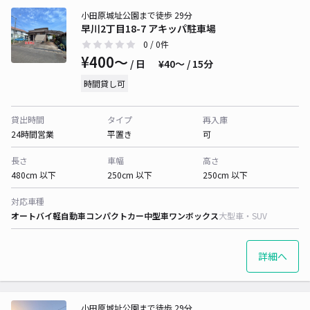
小田原城址公園まで徒歩 29分
早川2丁目18-7 アキッパ駐車場
0
/ 0件
¥400〜
/ 日
¥40〜 / 15分
時間貸し可
貸出時間
タイプ
再入庫
24時間営業
平置き
可
長さ
車幅
高さ
480cm 以下
250cm 以下
250cm 以下
対応車種
オートバイ
軽自動車
コンパクトカー
中型車
ワンボックス
大型車・SUV
詳細へ
小田原城址公園まで徒歩 29分