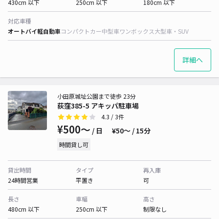
430cm 以下
250cm 以下
180cm 以下
対応車種
オートバイ
軽自動車
コンパクトカー
中型車
ワンボックス
大型車・SUV
詳細へ
小田原城址公園まで徒歩 23分
荻窪385-5 アキッパ駐車場
4.3
/ 3件
¥500〜
/ 日
¥50〜 / 15分
時間貸し可
貸出時間
タイプ
再入庫
24時間営業
平置き
可
長さ
車幅
高さ
480cm 以下
250cm 以下
制限なし