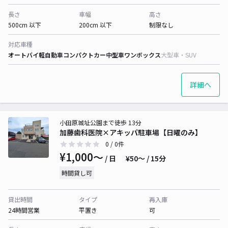
長さ
車幅
高さ
500cm 以下
200cm 以下
制限なし
対応車種
オートバイ
軽自動車
コンパクトカー
中型車
ワンボックス
大型車・SUV
詳細へ
小田原城址公園まで徒歩 13分
加藤歯科医院×アキッパ駐車場【日曜のみ】
0
/ 0件
¥1,000〜
/ 日
¥50〜 / 15分
時間貸し可
貸出時間
タイプ
再入庫
24時間営業
平置き
可