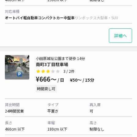
対応車種
オートバイ
軽自動車
コンパクトカー
中型車
ワンボックス
大型車・SUV
詳細へ
小田原城址公園まで徒歩 14分
南町3丁目駐車場
3
/ 2件
¥666〜
/ 日
¥50〜 / 15分
時間貸し可
貸出時間
タイプ
再入庫
24時間営業
平置き
可
長さ
車幅
高さ
460cm 以下
180cm 以下
制限なし