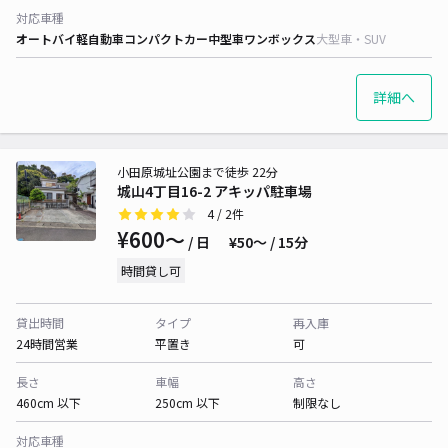
対応車種
オートバイ
軽自動車
コンパクトカー
中型車
ワンボックス
大型車・SUV
詳細へ
小田原城址公園まで徒歩 22分
城山4丁目16-2 アキッパ駐車場
4
/ 2件
¥600〜
/ 日
¥50〜 / 15分
時間貸し可
貸出時間
タイプ
再入庫
24時間営業
平置き
可
長さ
車幅
高さ
460cm 以下
250cm 以下
制限なし
対応車種