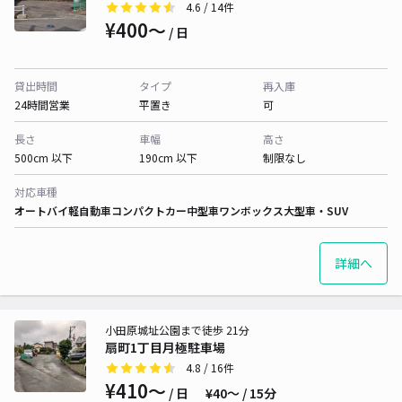
4.6
/ 14件
¥400〜
/ 日
貸出時間
タイプ
再入庫
24時間営業
平置き
可
長さ
車幅
高さ
500cm 以下
190cm 以下
制限なし
対応車種
オートバイ
軽自動車
コンパクトカー
中型車
ワンボックス
大型車・SUV
詳細へ
小田原城址公園まで徒歩 21分
扇町1丁目月極駐車場
4.8
/ 16件
¥410〜
/ 日
¥40〜 / 15分