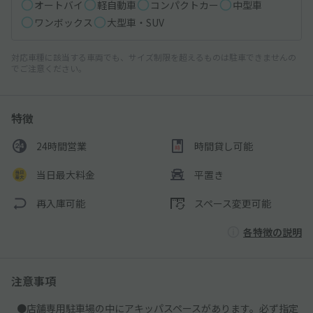
オートバイ
軽自動車
コンパクトカー
中型車
ワンボックス
大型車・SUV
対応車種に該当する車両でも、サイズ制限を超えるものは駐車できませんの
でご注意ください。
特徴
24時間営業
時間貸し可能
当日最大料金
平置き
再入庫可能
スペース変更可能
各特徴の説明
注意事項
●店舗専用駐車場の中にアキッパスペースがあります。必ず指定