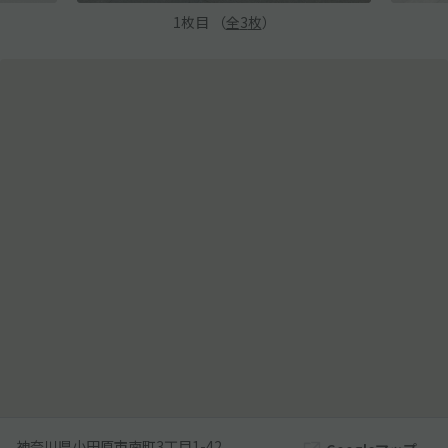
1
枚目 （
全
3
枚
）
神奈川県小田原市南町3丁目1-42