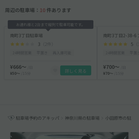
周辺の駐車場：
10
件あります
お連れ様と2台まで縦列で駐車可能です。
南町3丁目駐車場
南町3丁目2-38-
3
（2件）
5
（
24時間営業
平置き
再入庫可能
24時間営業
平置
¥666〜
¥700〜
/日
/日
詳しく見る
¥50〜
/15分
¥70〜
/15分
駐車場予約のアキッパ
神奈川県の駐車場
小田原市の駐車