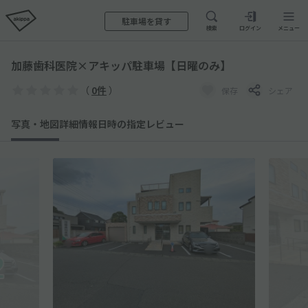
駐車場を貸す
検索
ログイン
メニュー
加藤歯科医院×アキッパ駐車場【日曜のみ】
（
0件
）
保存
シェア
写真・地図
詳細情報
日時の指定
レビュー