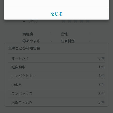
う。
閉じる
-
（0件）
満足度
-
立地
-
停めやすさ
-
駐車料金
-
車種ごとの利用実績
オートバイ
0
件
軽自動車
1
件
コンパクトカー
3
件
中型車
7
件
ワンボックス
3
件
大型車・SUV
5
件