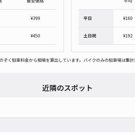
格
最安価格
平均
¥
399
平日
¥
160
かっ
¥
450
土日祝
¥
192
¥2
時間
をのぞく駐車料金から相場を算出しています。バイクのみの駐車場は集計
貸出
長さ
近隣のスポット
対応
入生