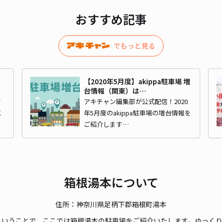
おすすめ記事
¥3
時間
でもっと見る
貸出
】
【2020年5月度】akippa駐車場 増
長さ
台情報（関東）は…
デ
アキチャン編集部が公式配信！2020
対応
こ
年5月度のakippa駐車場の増台情報を
ご紹介します…
箱根湯本について
住所：神奈川県足柄下郡箱根町湯本
ということで、ここでは箱根湯本の駐車場をご紹介いたします。ゆっく