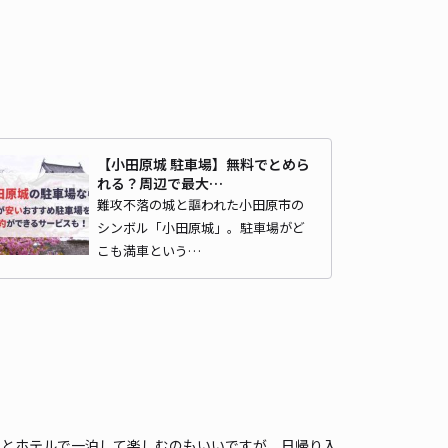
箱根湯本まで徒歩 17分
3.8
/ 4件
99〜
/ 日
¥100〜 / 15分
貸し可
時間
24時間営業
タイプ
平置き
再入庫
可
【小田原城 駐車場】無料でとめら
500cm 以下
車幅
200cm 以下
高さ
制限なし
れる？周辺で最大…
難攻不落の城と謳われた小田原市の
車種
オートバイ
軽自動車
コンパクトカー
中型車
ワンボックス
大型車・SUV
シンボル「小田原城」。駐車場がど
こも満車という…
詳細へ
りとホテルで一泊して楽しむのもいいですが、日帰り入