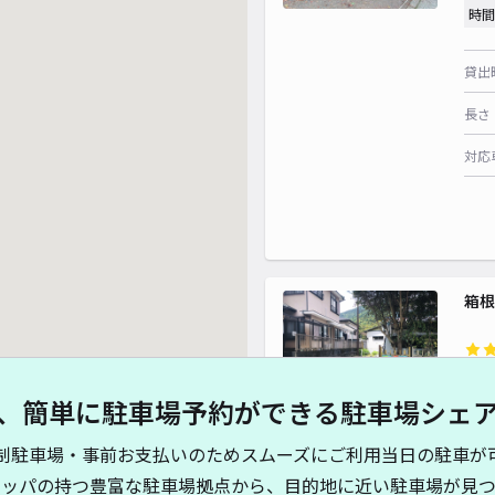
時間
貸出
長さ
対応
箱根
¥9
、簡単に駐車場予約ができる駐車場シェ
貸出
制駐車場・事前お支払いのためスムーズにご利用当日の駐車が
キッパの持つ豊富な駐車場拠点から、目的地に近い駐車場が見つ
長さ