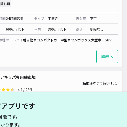
貸し可
時間
24時間営業
タイプ
平置き
再入庫
不可
600cm 以下
車幅
300cm 以下
高さ
制限なし
車種
オートバイ
軽自動車
コンパクトカー
中型車
ワンボックス
大型車・SUV
詳細へ
アキッパ専用駐車場
箱根湯本まで徒歩 15分
4.9
/ 23件
00〜
/ 日
アアプリです
時間
24時間営業
タイプ
平置き
再入庫
可
可能です。
かります。
500cm 以下
車幅
300cm 以下
高さ
制限なし