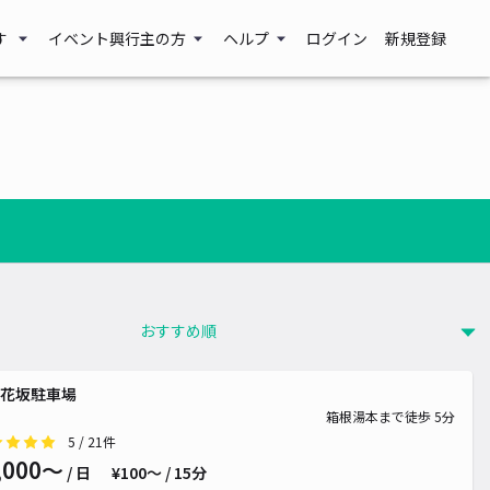
す
イベント興行主の方
ヘルプ
ログイン
新規登録
花坂駐車場
箱根湯本まで徒歩 5分
5
/ 21件
,000〜
/ 日
¥100〜 / 15分