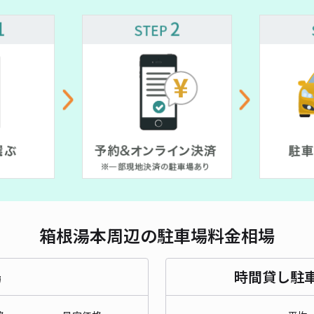
対応
箱根
¥1
時間
貸出
箱根湯本周辺の駐車場料金相場
長さ
場
時間貸し駐
対応