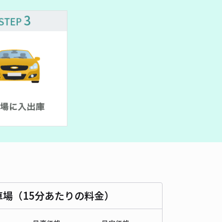
車種
オートバイ
軽自動車
コンパクトカー
中型車
ワンボックス
大型車・SUV
詳細へ
湯本！『季節の雑貨 折折の横』駐車場
箱根湯本まで徒歩 12分
4.8
/ 40件
,100〜
/ 日
¥110〜 / 15分
貸し可
時間
24時間営業
タイプ
平置き
再入庫
可
340cm 以下
車幅
150cm 以下
高さ
制限なし
車場（15分あたりの料金）
車種
オートバイ
軽自動車
コンパクトカー
中型車
ワンボックス
大型車・SUV