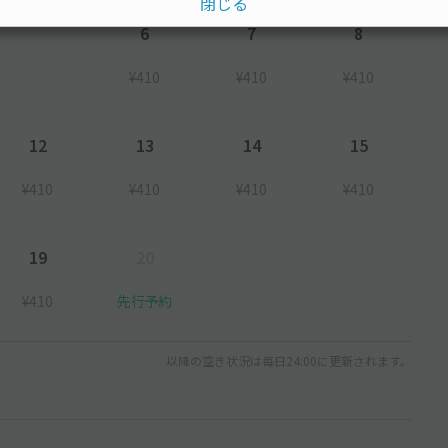
閉じる
6
7
8
¥410
¥410
¥410
12
13
14
15
¥410
¥410
¥410
¥410
19
20
¥410
先行予約
以降の空き状況は毎日24:00に更新されます。