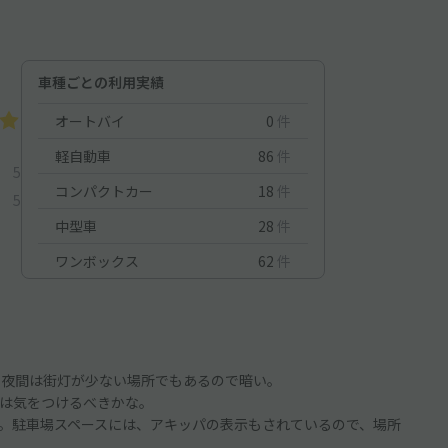
車種ごとの利用実績
オートバイ
0
件
軽自動車
86
件
5
コンパクトカー
18
件
5
中型車
28
件
ワンボックス
62
件
で夜間は街灯が少ない場所でもあるので暗い。
は気をつけるべきかな。
。駐車場スペースには、アキッパの表示もされているので、場所