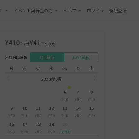
す
イベント興行主の方
ヘルプ
ログイン
新規登録
¥410~
¥41~
/日
/15分
1日単位
15分単位
利用日時選択
日
月
火
水
木
金
土
2026年8月
6
7
8
¥410
¥410
¥410
9
10
11
12
13
14
15
¥410
¥410
¥410
¥410
¥410
¥410
¥410
16
17
18
19
20
¥410
¥410
¥410
¥410
先行予約