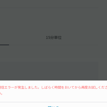
15分単位
水
木
金
土
通信エラーが発生しました。しばらく時間をおいてから再度お試しくだ
い。