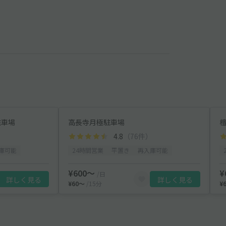
駐車場
高長寺月極駐車場
4.8
（76件）
庫可能
24時間営業
平置き
再入庫可能
¥600〜
¥
/日
詳しく見る
詳しく見る
¥60〜
/15分
¥