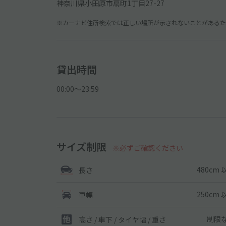
神奈川県小田原市扇町1丁目27-27
※カーナビ住所検索では正しい場所が示されないことがあるため
貸出時間
00:00〜23:59
サイズ制限
※必ずご確認ください
480cm 
長さ
250cm 
車幅
制限
高さ / 車下 / タイヤ幅 /
重さ