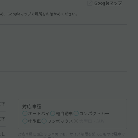
Googleマップ
、Googleマップで場所をお確かめください。
以下
対応車種
オートバイ
軽自動車
コンパクトカー
以下
中型車
ワンボックス
大型車・SUV
なし
対応車種に該当する車両でも、サイズ制限を超えるものは駐車で