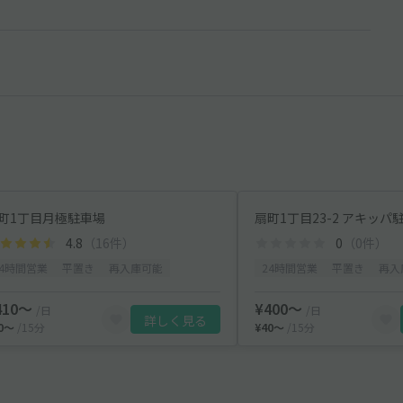
町1丁目月極駐車場
扇町1丁目23-2 アキッパ
4.8
（16件）
0
（0件）
24時間営業
平置き
再入庫可能
24時間営業
平置き
再入
410〜
¥400〜
/日
/日
詳しく見る
40〜
/15分
¥40〜
/15分