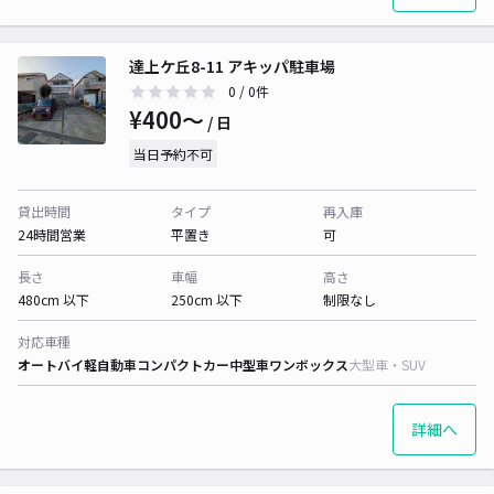
達上ケ丘8-11 アキッパ駐車場
0
/ 0件
¥400〜
/ 日
当日予約不可
貸出時間
タイプ
再入庫
24時間営業
平置き
可
長さ
車幅
高さ
480cm 以下
250cm 以下
制限なし
対応車種
オートバイ
軽自動車
コンパクトカー
中型車
ワンボックス
大型車・SUV
詳細へ