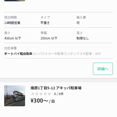
貸出時間
タイプ
再入庫
24時間営業
平置き
可
長さ
車幅
高さ
430cm 以下
250cm 以下
制限なし
対応車種
オートバイ
軽自動車
コンパクトカー
中型車
ワンボックス
大型車・SUV
詳細へ
南原1丁目5-12 アキッパ駐車場
0
/ 0件
¥300〜
/ 日