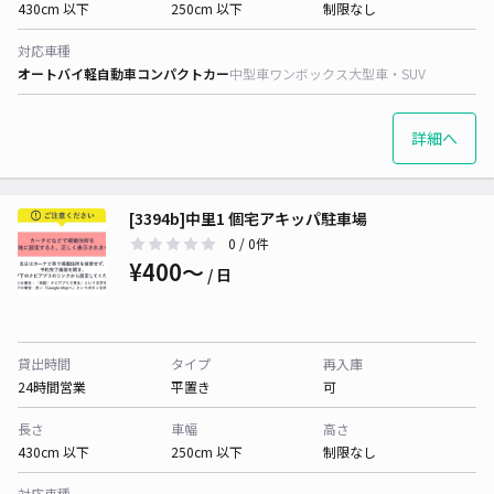
430cm 以下
250cm 以下
制限なし
対応車種
オートバイ
軽自動車
コンパクトカー
中型車
ワンボックス
大型車・SUV
詳細へ
[3394b]中里1 個宅アキッパ駐車場
0
/ 0件
¥400〜
/ 日
貸出時間
タイプ
再入庫
24時間営業
平置き
可
長さ
車幅
高さ
430cm 以下
250cm 以下
制限なし
対応車種