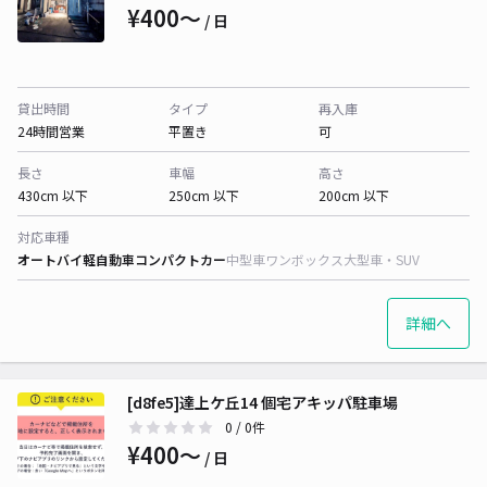
¥400〜
/ 日
貸出時間
タイプ
再入庫
24時間営業
平置き
可
長さ
車幅
高さ
430cm 以下
250cm 以下
200cm 以下
対応車種
オートバイ
軽自動車
コンパクトカー
中型車
ワンボックス
大型車・SUV
詳細へ
[d8fe5]達上ケ丘14 個宅アキッパ駐車場
0
/ 0件
¥400〜
/ 日