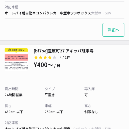
対応車種
オートバイ
軽自動車
コンパクトカー
中型車
ワンボックス
大型車・SUV
詳細へ
[bf7be]豊原町27 アキッパ駐車場
4
/ 1件
¥400〜
/ 日
貸出時間
タイプ
再入庫
24時間営業
平置き
可
長さ
車幅
高さ
460cm 以下
250cm 以下
制限なし
対応車種
オートバイ
軽自動車
コンパクトカー
中型車
ワンボックス
大型車・SUV