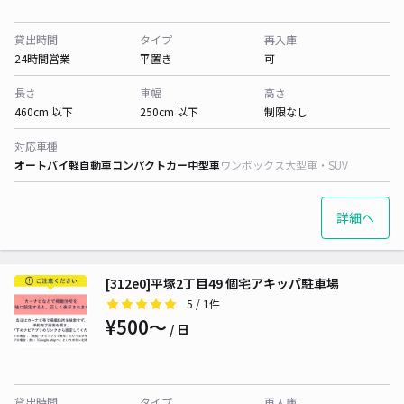
貸出時間
タイプ
再入庫
24時間営業
平置き
可
長さ
車幅
高さ
460cm 以下
250cm 以下
制限なし
対応車種
オートバイ
軽自動車
コンパクトカー
中型車
ワンボックス
大型車・SUV
詳細へ
[312e0]平塚2丁目49 個宅アキッパ駐車場
5
/ 1件
¥500〜
/ 日
貸出時間
タイプ
再入庫