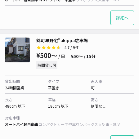
詳細へ
錦町早野宅"akippa駐車場
4.7
/ 9件
¥500〜
/ 日
¥50〜 / 15分
時間貸し可
貸出時間
タイプ
再入庫
24時間営業
平置き
可
長さ
車幅
高さ
480cm 以下
180cm 以下
制限なし
対応車種
オートバイ
軽自動車
コンパクトカー
中型車
ワンボックス
大型車・SUV