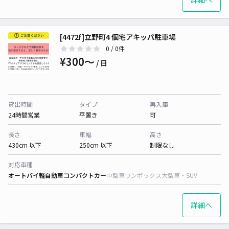
[4472f]立野町4 個宅アキッパ駐車場
0
/ 0件
¥300〜
/ 日
貸出時間
タイプ
再入庫
24時間営業
平置き
可
長さ
車幅
高さ
430cm 以下
250cm 以下
制限なし
対応車種
オートバイ
軽自動車
コンパクトカー
中型車
ワンボックス
大型車・SUV
詳細へ