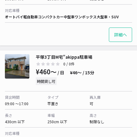
対応車種
オートバイ
軽自動車
コンパクトカー
中型車
ワンボックス
大型車・SUV
詳細へ
平塚3丁目M宅"akippa駐車場
0
/ 0件
¥460〜
/ 日
¥46〜 / 15分
時間貸し可
貸出時間
タイプ
再入庫
09:00 〜17:00
平置き
可
長さ
車幅
高さ
430cm 以下
250cm 以下
制限なし
対応車種