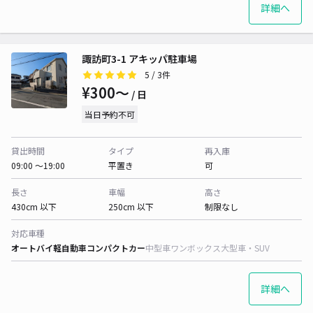
詳細へ
諏訪町3-1 アキッパ駐車場
5
/ 3件
¥300〜
/ 日
当日予約不可
貸出時間
タイプ
再入庫
09:00 〜19:00
平置き
可
長さ
車幅
高さ
430cm 以下
250cm 以下
制限なし
対応車種
オートバイ
軽自動車
コンパクトカー
中型車
ワンボックス
大型車・SUV
詳細へ