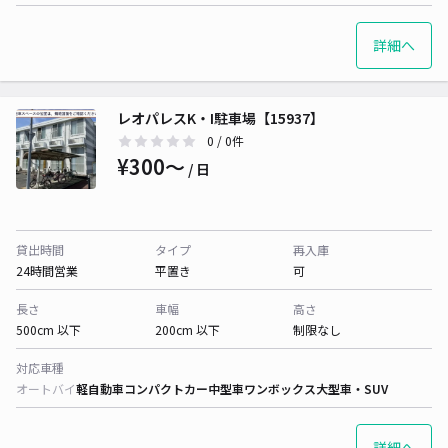
詳細へ
レオパレスK・I駐車場【15937】
0
/ 0件
¥300〜
/ 日
貸出時間
タイプ
再入庫
24時間営業
平置き
可
長さ
車幅
高さ
500cm 以下
200cm 以下
制限なし
対応車種
オートバイ
軽自動車
コンパクトカー
中型車
ワンボックス
大型車・SUV
詳細へ