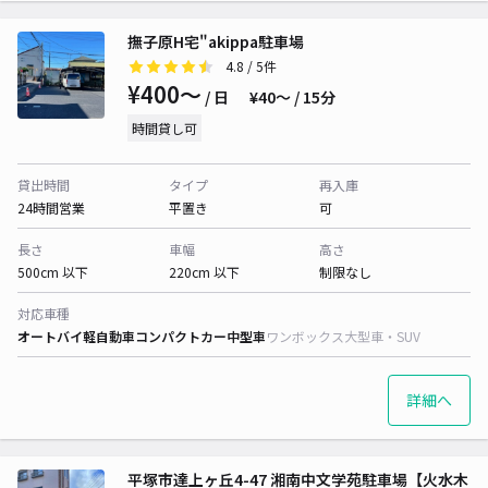
撫子原H宅"akippa駐車場
4.8
/ 5件
¥400〜
/ 日
¥40〜 / 15分
時間貸し可
貸出時間
タイプ
再入庫
24時間営業
平置き
可
長さ
車幅
高さ
500cm 以下
220cm 以下
制限なし
対応車種
オートバイ
軽自動車
コンパクトカー
中型車
ワンボックス
大型車・SUV
詳細へ
平塚市達上ヶ丘4-47 湘南中文学苑駐車場【火水木