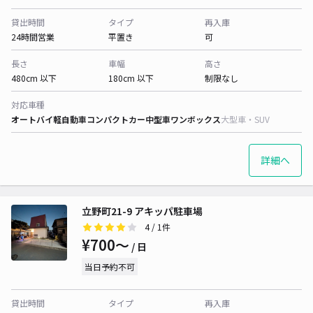
貸出時間
タイプ
再入庫
24時間営業
平置き
可
長さ
車幅
高さ
480cm 以下
180cm 以下
制限なし
対応車種
オートバイ
軽自動車
コンパクトカー
中型車
ワンボックス
大型車・SUV
詳細へ
立野町21-9 アキッパ駐車場
4
/ 1件
¥700〜
/ 日
当日予約不可
貸出時間
タイプ
再入庫