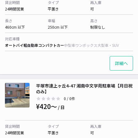
貸出時間
タイプ
再入庫
24時間営業
平置き
可
長さ
車幅
高さ
460cm 以下
250cm 以下
制限なし
対応車種
オートバイ
軽自動車
コンパクトカー
中型車
ワンボックス
大型車・SUV
詳細へ
平塚市達上ヶ丘4-47 湘南中文学苑駐車場【月日祝
のみ】
0
/ 0件
¥420〜
/ 日
貸出時間
タイプ
再入庫
24時間営業
平置き
可