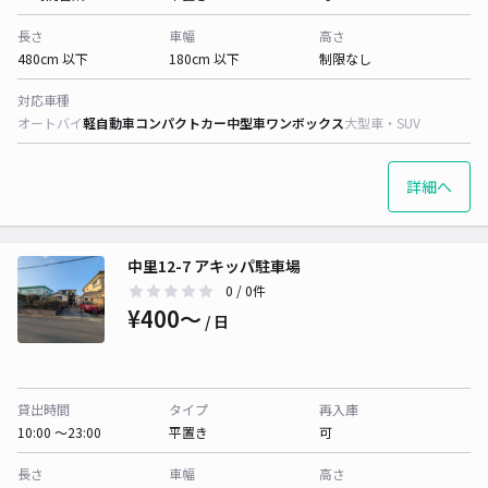
長さ
車幅
高さ
480cm 以下
180cm 以下
制限なし
対応車種
オートバイ
軽自動車
コンパクトカー
中型車
ワンボックス
大型車・SUV
詳細へ
中里12-7 アキッパ駐車場
0
/ 0件
¥400〜
/ 日
貸出時間
タイプ
再入庫
10:00 〜23:00
平置き
可
長さ
車幅
高さ