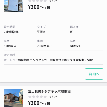
0
/ 0件
¥300〜
/ 日
貸出時間
タイプ
再入庫
24時間営業
平置き
可
長さ
車幅
高さ
500cm 以下
200cm 以下
制限なし
対応車種
オートバイ
軽自動車
コンパクトカー
中型車
ワンボックス
大型車・SUV
詳細へ
富士見町9-6 アキッパ駐車場
0
/ 0件
¥300〜
/ 日