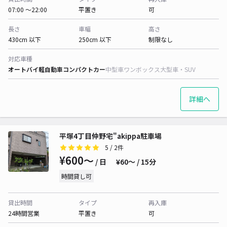
07:00 〜22:00
平置き
可
長さ
車幅
高さ
430cm 以下
250cm 以下
制限なし
対応車種
オートバイ
軽自動車
コンパクトカー
中型車
ワンボックス
大型車・SUV
詳細へ
平塚4丁目仲野宅"akippa駐車場
5
/ 2件
¥600〜
/ 日
¥60〜 / 15分
時間貸し可
貸出時間
タイプ
再入庫
24時間営業
平置き
可