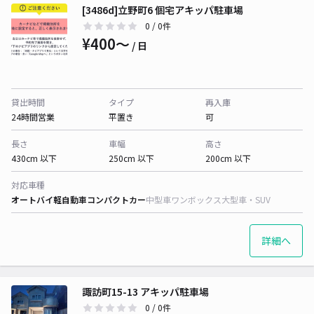
[3486d]立野町6 個宅アキッパ駐車場
0
/ 0件
¥400〜
/ 日
貸出時間
タイプ
再入庫
24時間営業
平置き
可
長さ
車幅
高さ
430cm 以下
250cm 以下
200cm 以下
対応車種
オートバイ
軽自動車
コンパクトカー
中型車
ワンボックス
大型車・SUV
詳細へ
諏訪町15-13 アキッパ駐車場
0
/ 0件