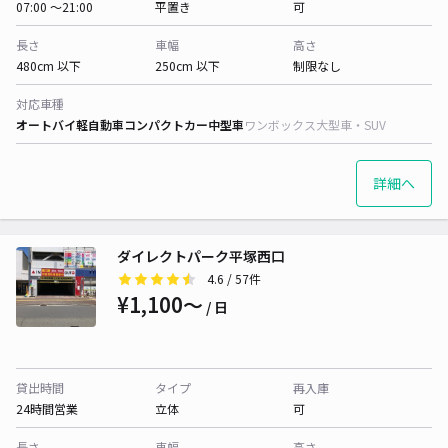
07:00 〜21:00
平置き
可
長さ
車幅
高さ
480cm 以下
250cm 以下
制限なし
対応車種
オートバイ
軽自動車
コンパクトカー
中型車
ワンボックス
大型車・SUV
詳細へ
ダイレクトパーク平塚西口
4.6
/ 57件
¥1,100〜
/ 日
貸出時間
タイプ
再入庫
24時間営業
立体
可
長さ
車幅
高さ