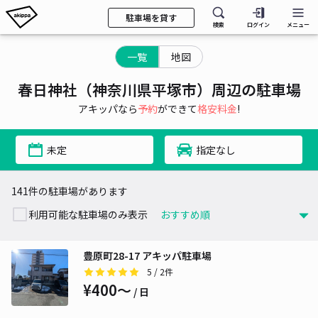
駐車場を貸す
検索
ログイン
メニュー
一覧
地図
春日神社（神奈川県平塚市）周辺の駐車場
アキッパなら
予約
ができて
格安料金
!
未定
指定なし
141件の駐車場があります
利用可能な駐車場のみ表示
豊原町28-17 アキッパ駐車場
5
/ 2件
¥400〜
/ 日