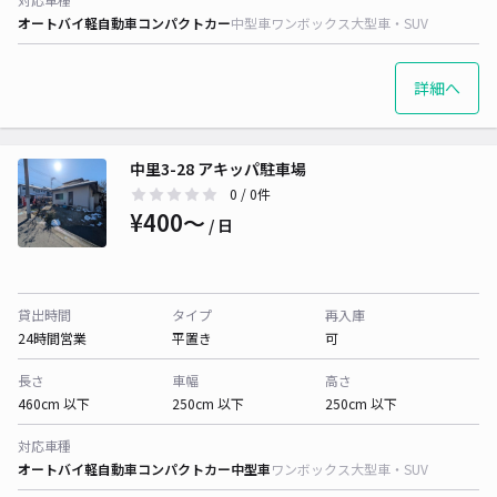
オートバイ
軽自動車
コンパクトカー
中型車
ワンボックス
大型車・SUV
詳細へ
中里3-28 アキッパ駐車場
0
/ 0件
¥400〜
/ 日
貸出時間
タイプ
再入庫
24時間営業
平置き
可
長さ
車幅
高さ
460cm 以下
250cm 以下
250cm 以下
対応車種
オートバイ
軽自動車
コンパクトカー
中型車
ワンボックス
大型車・SUV