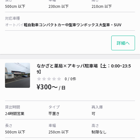
500cm 以下
230cm 以下
210cm 以下
対応車種
オートバイ
軽自動車
コンパクトカー
中型車
ワンボックス
大型車・SUV
詳細へ
なかざと薬局×アキッパ駐車場【土：0:00~23:5
9】
0
/ 0件
¥300〜
/ 日
貸出時間
タイプ
再入庫
24時間営業
平置き
可
長さ
車幅
高さ
500cm 以下
250cm 以下
制限なし