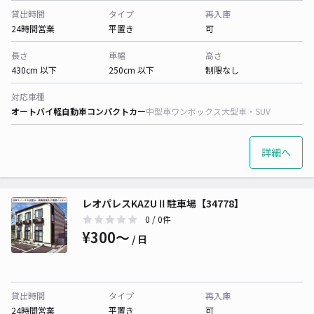
貸出時間
タイプ
再入庫
24時間営業
平置き
可
長さ
車幅
高さ
430cm 以下
250cm 以下
制限なし
対応車種
オートバイ
軽自動車
コンパクトカー
中型車
ワンボックス
大型車・SUV
詳細へ
レオパレスKAZUⅡ駐車場【34778】
0
/ 0件
¥300〜
/ 日
貸出時間
タイプ
再入庫
24時間営業
平置き
可