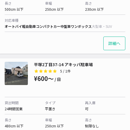
長さ
車幅
高さ
500cm 以下
250cm 以下
230cm 以下
対応車種
オートバイ
軽自動車
コンパクトカー
中型車
ワンボックス
大型車・SUV
詳細へ
平塚2丁目37-14 アキッパ駐車場
5
/ 1件
¥600〜
/ 日
貸出時間
タイプ
再入庫
24時間営業
平置き
可
長さ
車幅
高さ
480cm 以下
250cm 以下
制限なし