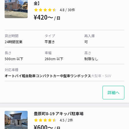
金】
4.8
/ 30件
¥420〜
/ 日
貸出時間
タイプ
再入庫
24時間営業
平置き
可
長さ
車幅
高さ
500cm 以下
260cm 以下
制限なし
対応車種
オートバイ
軽自動車
コンパクトカー
中型車
ワンボックス
大型車・SUV
詳細へ
豊原町8-19 アキッパ駐車場
4.5
/ 2件
¥600〜
/ 日