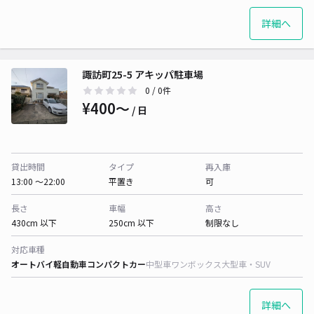
詳細へ
諏訪町25-5 アキッパ駐車場
0
/ 0件
¥400〜
/ 日
貸出時間
タイプ
再入庫
13:00 〜22:00
平置き
可
長さ
車幅
高さ
430cm 以下
250cm 以下
制限なし
対応車種
オートバイ
軽自動車
コンパクトカー
中型車
ワンボックス
大型車・SUV
詳細へ