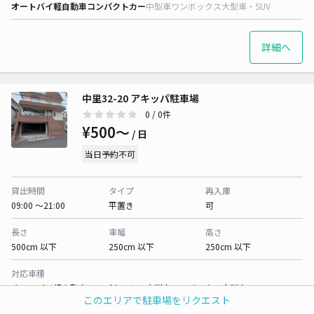
オートバイ
軽自動車
コンパクトカー
中型車
ワンボックス
大型車・SUV
詳細へ
中里32-20 アキッパ駐車場
0
/ 0件
¥500〜
/ 日
当日予約不可
貸出時間
タイプ
再入庫
09:00 〜21:00
平置き
可
長さ
車幅
高さ
500cm 以下
250cm 以下
250cm 以下
対応車種
オートバイ
軽自動車
コンパクトカー
中型車
ワンボックス
大型車・SUV
このエリアで駐車場をリクエスト