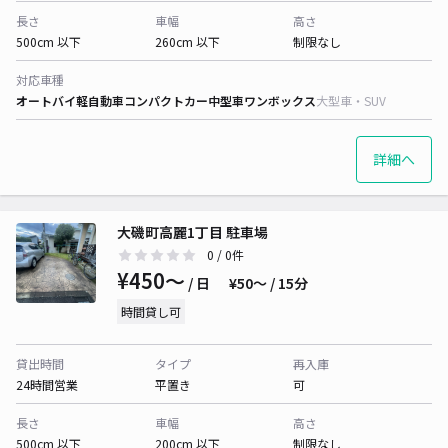
長さ
車幅
高さ
500cm 以下
260cm 以下
制限なし
対応車種
オートバイ
軽自動車
コンパクトカー
中型車
ワンボックス
大型車・SUV
詳細へ
大磯町高麗1丁目 駐車場
0
/ 0件
¥450〜
/ 日
¥50〜 / 15分
時間貸し可
貸出時間
タイプ
再入庫
24時間営業
平置き
可
長さ
車幅
高さ
500cm 以下
200cm 以下
制限なし