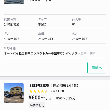
貸出時間
タイプ
再入庫
24時間営業
平置き
可
長さ
車幅
高さ
500cm 以下
250cm 以下
250cm 以下
対応車種
オートバイ
軽自動車
コンパクトカー
中型車
ワンボックス
大型車・SUV
詳細へ
＊陣野駐車場【停め間違い注意】
4.6
/ 15件
¥600〜
/ 日
¥50〜 / 15分
時間貸し可