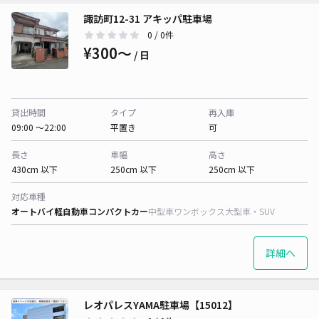
諏訪町12-31 アキッパ駐車場
0
/ 0件
¥300〜
/ 日
貸出時間
タイプ
再入庫
09:00 〜22:00
平置き
可
長さ
車幅
高さ
430cm 以下
250cm 以下
250cm 以下
対応車種
オートバイ
軽自動車
コンパクトカー
中型車
ワンボックス
大型車・SUV
詳細へ
レオパレスYAMA駐車場【15012】