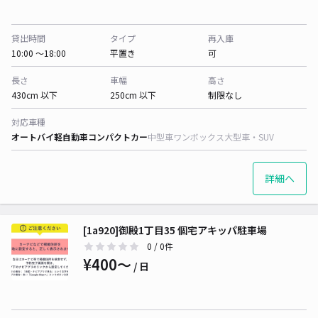
貸出時間
タイプ
再入庫
10:00 〜18:00
平置き
可
長さ
車幅
高さ
430cm 以下
250cm 以下
制限なし
対応車種
オートバイ
軽自動車
コンパクトカー
中型車
ワンボックス
大型車・SUV
詳細へ
[1a920]御殿1丁目35 個宅アキッパ駐車場
0
/ 0件
¥400〜
/ 日