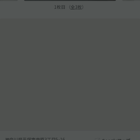
1
枚目 （
全
3
枚
）
神奈川県平塚市南原3丁目5-16