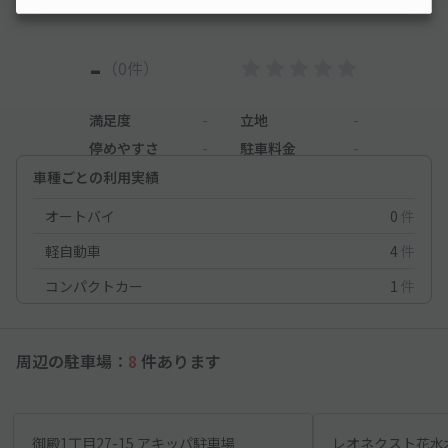
-
（0件）
満足度
-
立地
-
停めやすさ
-
駐車料金
-
車種ごとの利用実績
オートバイ
0
件
軽自動車
4
件
コンパクトカー
1
件
周辺の駐車場：
8
件あります
御殿1丁目27-15 アキッパ駐車場
レオネクスト花水木