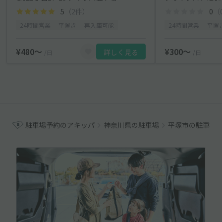
5
（2件）
0
（
24時間営業
平置き
再入庫可能
24時間営業
平置
¥480〜
¥300〜
詳しく見る
/日
/日
駐車場予約のアキッパ
神奈川県の駐車場
平塚市の駐車場