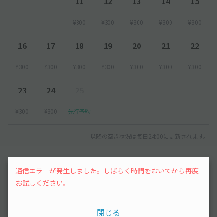
11
12
13
14
15
¥300
¥300
¥300
¥300
¥300
16
17
18
19
20
21
22
¥300
¥300
¥300
¥300
¥300
¥300
¥300
23
24
25
¥300
¥300
先行予約
以降の空き状況は毎日24:00に更新されます。
レビュー
通信エラーが発生しました。しばらく時間をおいてから再度
お試しください。
まだレビューがありません。他のユーザーの方の
ために、利用後にレビューを投稿してみましょ
閉じる
う。