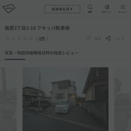
駐車場を貸す
検索
ログイン
メニュー
南原3丁目5-16 アキッパ駐車場
（
0件
）
保存
シェア
写真・地図
詳細情報
日時の指定
レビュー