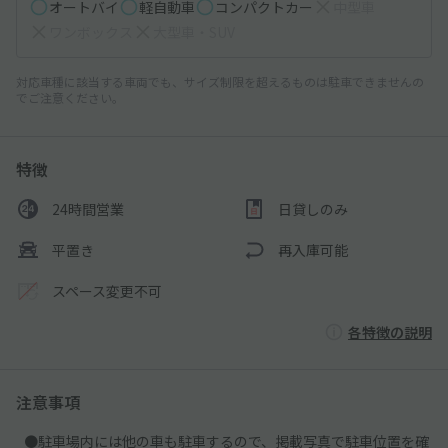
オートバイ
軽自動車
コンパクトカー
中型車
ワンボックス
大型車・SUV
対応車種に該当する車両でも、サイズ制限を超えるものは駐車できませんの
でご注意ください。
特徴
24時間営業
日貸しのみ
平置き
再入庫可能
スペース変更不可
各特徴の説明
注意事項
●駐車場内には他の車も駐車するので、掲載写真で駐車位置を確