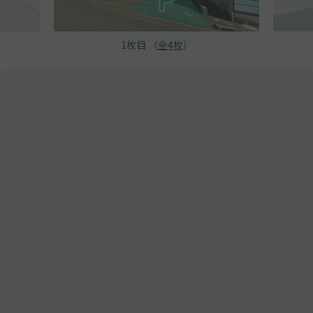
1
枚目 （
全
4
枚
）