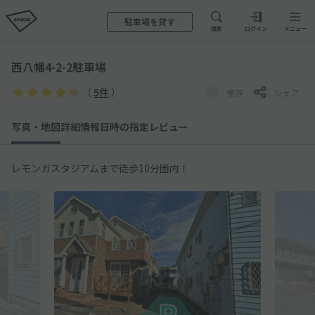
駐車場を貸す
検索
ログイン
メニュー
西八幡4-2-2駐車場
（
5件
）
保存
シェア
写真・地図
詳細情報
日時の指定
レビュー
レモンガスタジアムまで徒歩10分圏内！