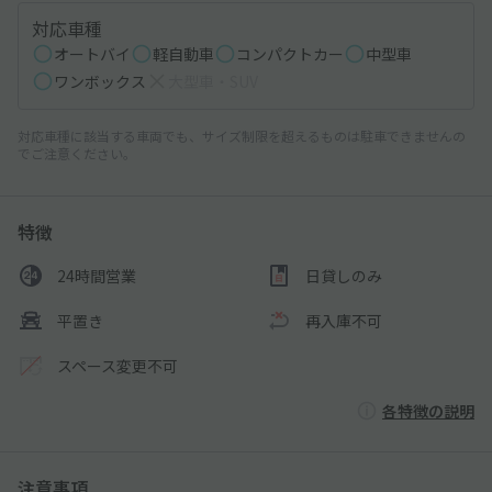
対応車種
オートバイ
軽自動車
コンパクトカー
中型車
ワンボックス
大型車・SUV
対応車種に該当する車両でも、サイズ制限を超えるものは駐車できませんの
でご注意ください。
特徴
24時間営業
日貸しのみ
平置き
再入庫不可
スペース変更不可
各特徴の説明
注意事項