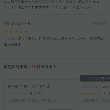
た。軽自動車だったのでスペースも余裕があり、停めやすかっ
た。また機会があれば使わせていただきたいと思います。
コンパクトカー
2025/5/7
サッカー場まで近く、1台駐車なのは良かった。ただ、2500円は
足元見過ぎ…
周辺の駐車場：
10
件あります
SUV・大型車も
西八幡1丁目11-40-1駐車場
0
（0件）
5
（
24時間営業
平置き
再入庫可能
24時間営業
平置