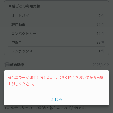
車種ごとの利用実績
オートバイ
2
件
軽自動車
92
件
コンパクトカー
42
件
中型車
23
件
ワンボックス
31
件
軽自動車
2026/4/12
通信エラーが発生しました。しばらく時間をおいてから再度
何度か利用させていただいています。
お試しください。
リビングの前の駐車場なので、ドアの開け閉め等なるべく静かに
させていただいております。
平塚球場から近く、歩いてもさほど苦になりません。
閉じる
こちらが空いていなければ、平塚美術館の駐車場に停めていま
す。料金もサッカーの試合と被らなければ安価です。