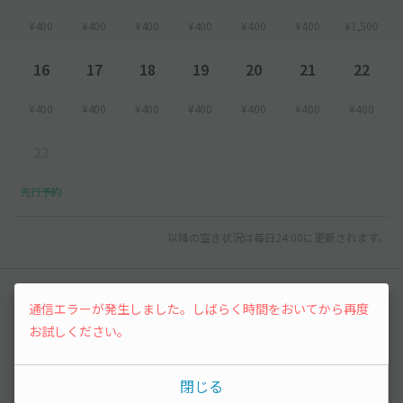
¥400
¥400
¥400
¥400
¥400
¥400
¥1,500
16
17
18
19
20
21
22
¥400
¥400
¥400
¥400
¥400
¥400
¥400
23
先行予約
以降の空き状況は毎日24:00に更新されます。
レビュー
通信エラーが発生しました。しばらく時間をおいてから再度
お試しください。
まだレビューがありません。他のユーザーの方の
ために、利用後にレビューを投稿してみましょ
う。
閉じる