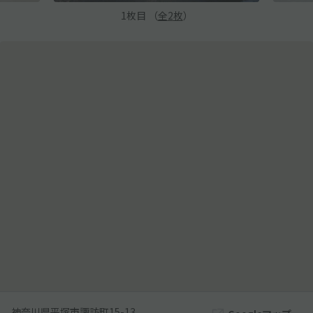
1
枚目 （
全
2
枚
）
神奈川県平塚市諏訪町15-13