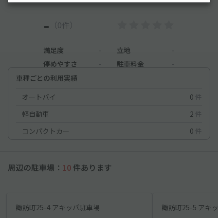
-
（0件）
満足度
-
立地
-
停めやすさ
-
駐車料金
-
車種ごとの利用実績
オートバイ
0
件
軽自動車
2
件
コンパクトカー
0
件
周辺の駐車場：
10
件あります
諏訪町25-4 アキッパ駐車場
諏訪町25-5 アキ