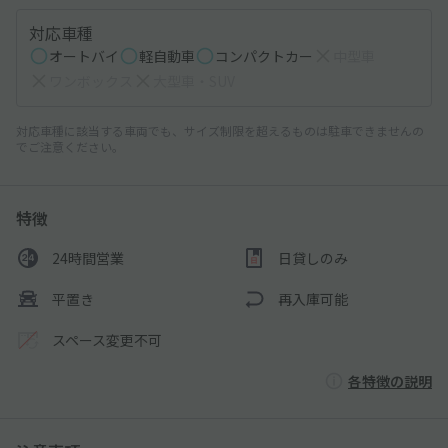
対応車種
オートバイ
軽自動車
コンパクトカー
中型車
ワンボックス
大型車・SUV
対応車種に該当する車両でも、サイズ制限を超えるものは駐車できませんの
でご注意ください。
特徴
24時間営業
日貸しのみ
平置き
再入庫可能
スペース変更不可
各特徴の説明