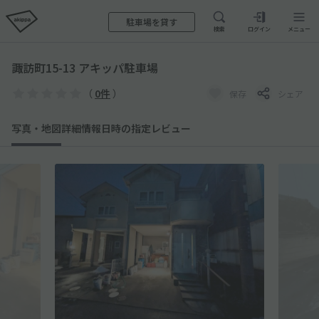
駐車場を貸す
検索
ログイン
メニュー
諏訪町15-13 アキッパ駐車場
（
0件
）
保存
シェア
写真・地図
詳細情報
日時の指定
レビュー