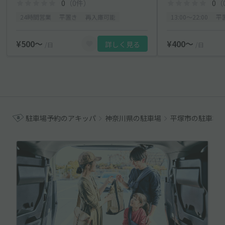
0
（0件）
0
（
24時間営業
平置き
再入庫可能
13:00〜22:00
平
¥500〜
¥400〜
詳しく見る
/日
/日
駐車場予約のアキッパ
神奈川県の駐車場
平塚市の駐車場