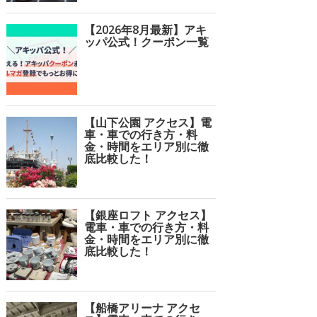
【2026年8月最新】アキ
ッパ公式！クーポン一覧
【山下公園 アクセス】電
車・車での行き方・料
金・時間をエリア別に徹
底比較した！
【銀座ロフト アクセス】
電車・車での行き方・料
金・時間をエリア別に徹
底比較した！
【船橋アリーナ アクセ