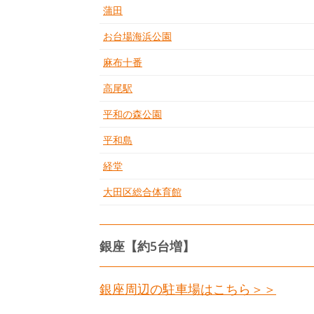
蒲田
お台場海浜公園
麻布十番
高尾駅
平和の森公園
平和島
経堂
大田区総合体育館
銀座【約5台増】
銀座周辺の駐車場はこちら＞＞