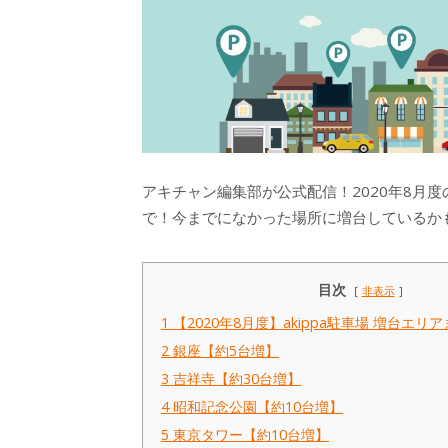
アキチャン編集部が公式配信！2020年8月度
で！今までになかった場所に増台しているか
目次
非表示
1
【2020年8月度】akippa駐車場 増台エ
2
銀座【約5台増】
3
吉祥寺【約30台増】
4
昭和記念公園【約10台増】
5
東京タワー【約10台増】