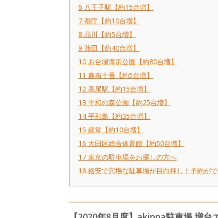
6
八王子駅【約15台増】
7
都庁【約10台増】
8
品川【約5台増】
9
蒲田【約40台増】
10
お台場海浜公園【約80台増】
11
麻布十番【約5台増】
12
高尾駅【約15台増】
13
平和の森公園【約25台増】
14
平和島【約35台増】
15
経堂【約10台増】
16
大田区総合体育館【約50台増】
17
東京の駐車場をお探しの方へ
18
格安で穴場な駐車場が目白押し！予約がで
【2020年8月度】akippa駐車場 