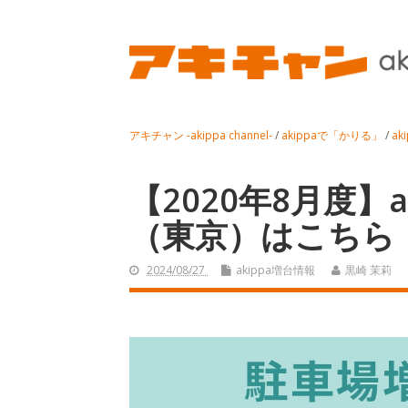
アキチャン -akippa channel-
/
akippaで「かりる」
/
ak
【2020年8月度】a
（東京）はこちら
2024/08/27
akippa増台情報
黒崎 茉莉