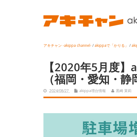
アキチャン -akippa channel-
/
akippaで「かりる」
/
ak
【2020年5月度】a
（福岡・愛知・静
2024/08/27
akippa増台情報
黒崎 茉莉