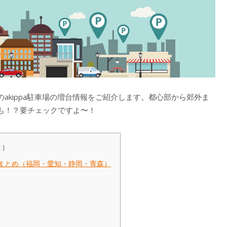
のakippa駐車場の増台情報をご紹介します。都心部から郊外ま
も！？要チェックですよ〜！
示
エリアまとめ（福岡・愛知・静岡・青森）