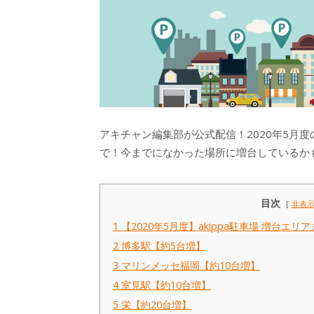
アキチャン編集部が公式配信！2020年5月度
で！今までになかった場所に増台しているか
目次
非表
1
【2020年5月度】akippa駐車場 増台
2
博多駅【約5台増】
3
マリンメッセ福岡【約10台増】
4
室見駅【約10台増】
5
栄【約20台増】