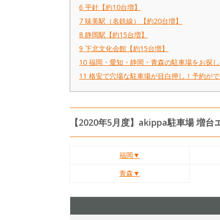
6
平針【約10台増】
7
味美駅（名鉄線）【約20台増】
8
静岡駅【約15台増】
9
下北文化会館【約15台増】
10
福岡・愛知・静岡・青森の駐車場をお探し
11
格安で穴場な駐車場が目白押し！予約がで
【2020年5月度】akippa駐車場
福岡▼
青森▼