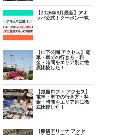
【2026年8月最新】アキ
ッパ公式！クーポン一覧
【山下公園 アクセス】電
車・車での行き方・料
金・時間をエリア別に徹
底比較した！
【銀座ロフト アクセス】
電車・車での行き方・料
金・時間をエリア別に徹
底比較した！
【船橋アリーナ アクセ