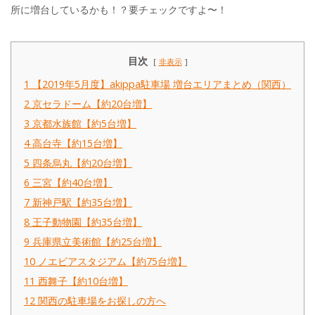
所に増台しているかも！？要チェックですよ〜！
目次
非表示
1
【2019年5月度】akippa駐車場 増台エリアまとめ（関西）
2
京セラドーム【約20台増】
3
京都水族館【約5台増】
4
高台寺【約15台増】
5
四条烏丸【約20台増】
6
三宮【約40台増】
7
新神戸駅【約35台増】
8
王子動物園【約35台増】
9
兵庫県立美術館【約25台増】
10
ノエビアスタジアム【約75台増】
11
西舞子【約10台増】
12
関西の駐車場をお探しの方へ