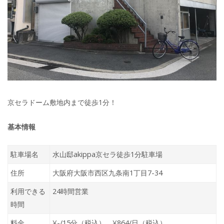
京セラドーム敷地内まで徒歩1分！
基本情報
駐車場名
水山邸akippa京セラ徒歩1分駐車場
住所
大阪府大阪市西区九条南1丁目7-34
利用できる
24時間営業
時間
料金
¥-/15分（税込） ¥864/日（税込）