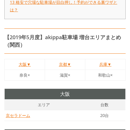
13
格安で穴場な駐車場が目白押し！予約ができる裏ワザと
は？
【2019年5月度】akippa駐車場 増台エリアまとめ
（関西）
大阪▼
京都▼
兵庫▼
奈良×
滋賀×
和歌山×
大阪
エリア
台数
京セラドーム
20台