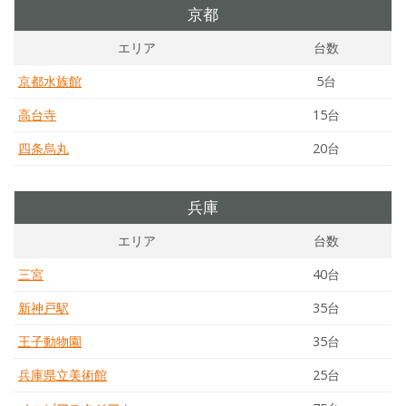
京都
エリア
台数
京都水族館
5台
高台寺
15台
四条烏丸
20台
兵庫
エリア
台数
三宮
40台
新神戸駅
35台
王子動物園
35台
兵庫県立美術館
25台