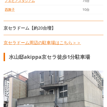
ノエビアスタジアム
75台
西舞子
10台
京セラドーム【約20台増】
京セラドーム周辺の駐車場はこちら＞＞
水山邸akippa京セラ徒歩1分駐車場