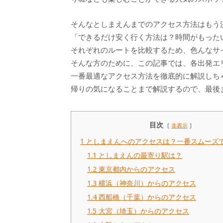
そんなとしまえんまでのアクセス方法はもう
「できるだけ安く行く方法は？時間がもった
それぞれのルートを比較するため、色んなサ
そんな方のために、この記事では、各出発エ
一番最適なアクセス方法を徹底的に解説しち
帰りの気になることまで解説するので、最後
目次
非表示
1
としまえんへのアクセスは？一番スムーズ
1.1
としまえんの最寄り駅は？
1.2
東京都内からのアクセス
1.3
横浜（神奈川）からのアクセス
1.4
西船橋（千葉）からのアクセス
1.5
大宮（埼玉）からのアクセス