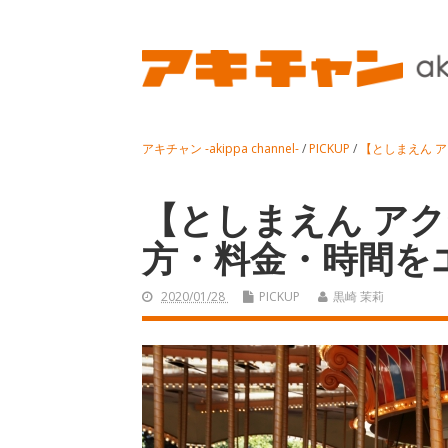
アキチャン -akippa channel-
/
PICKUP
/
【としまえん 
【としまえん ア
方・料金・時間を
2020/01/28
PICKUP
黒崎 茉莉