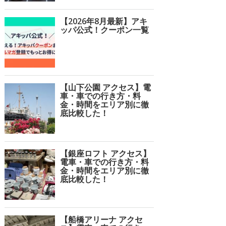
【2026年8月最新】アキ
ッパ公式！クーポン一覧
【山下公園 アクセス】電
車・車での行き方・料
金・時間をエリア別に徹
底比較した！
【銀座ロフト アクセス】
電車・車での行き方・料
金・時間をエリア別に徹
底比較した！
【船橋アリーナ アクセ