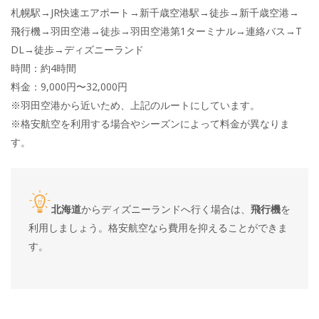
札幌駅→JR快速エアポート→新千歳空港駅→徒歩→新千歳空港→
飛行機→羽田空港→徒歩→羽田空港第1ターミナル→連絡バス→T
DL→徒歩→ディズニーランド
時間：約4時間
料金：9,000円〜32,000円
※羽田空港から近いため、上記のルートにしています。
※格安航空を利用する場合やシーズンによって料金が異なりま
す。
北海道
からディズニーランドへ行く場合は、
飛行機
を
利用しましょう。格安航空なら費用を抑えることができま
す。