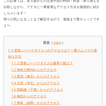
この記事では、各方面からの交通手段の時間・料金・乗り換えを
比較しながら、アナタに一番最適なアクセス方法を徹底的に紹介
しちゃいます！
帰りの気になることまで解説するので、最後まで要チェックです
よ〜。
目次
非表示
1
八景島シーパラダイスへのアクセスは？一番スムーズで最
短な方法
1.1
八景島シーパラダイスの最寄り駅は？
1.2
神奈川県内からのアクセス
1.3
新宿（東京）からのアクセス
1.4
大宮（埼玉）からのアクセス
1.5
西船橋（千葉）からのアクセス
1.6
梅田からのアクセス
1.7
博多（福岡）からのアクセス