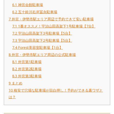
6.1
神宮会館駐車場
6.2
五十鈴川右岸冨永駐車場
7
外宮・伊勢市駅エリア周辺で予約できて安い駐車場
7.1
1番オススメ！宇治山田高架下1号駐車場【7台】
7.2
宇治山田高架下3号駐車場【5台】
7.3
宇治山田高架下2号駐車場【5台】
7.4
Forest美容室駐車場【1台】
8
外宮・伊勢市駅エリア周辺の公式駐車場
8.1
外宮第1駐車場
8.2
外宮第2駐車場
8.3
外宮第3駐車場
9
まとめ
10
格安で穴場な駐車場が目白押し！予約ができる裏ワザと
は？