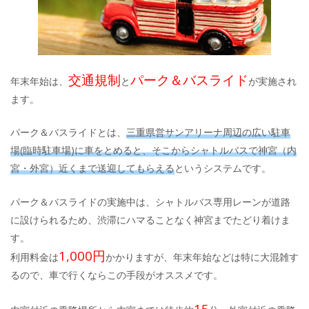
交通規制
パーク＆バスライド
年末年始は、
と
が実施され
ます。
パーク＆バスライドとは、
三重県営サンアリーナ周辺の広い駐車
場(臨時駐車場)に車をとめると、そこからシャトルバスで神宮（内
宮・外宮）近くまで送迎してもらえる
というシステムです。
パーク＆バスライドの実施中は、シャトルバス専用レーンが道路
に設けられるため、渋滞にハマることなく神宮までたどり着けま
す。
1,000円
利用料金は
かかりますが、年末年始などは特に大混雑す
るので、車で行くならこの手段がオススメです。
15