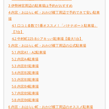
3
伊勢神宮周辺の駐車場は予約がおすすめ
4
内宮・おはらい町・おかげ横丁周辺で予約できて安い駐車
場
4.1
口コミ多数で1番オススメ！「バナナボート駐車場」
【7台】
4.2
中村町225-8☆アキッパ駐車場【最大1台】
5
内宮・おはらい町・おかげ横丁周辺の公式駐車場
5.1
内宮A1・A2駐車場
5.2
内宮A4駐車場
5.3
内宮B1駐車場
5.4
内宮B2駐車場
5.5
内宮B3駐車場
5.6
内宮B4駐車場
5.7
内宮B5駐車場
5.8
内宮B6駐車場
6
内宮・おはらい町・おかげ横丁周辺のオススメ駐車場