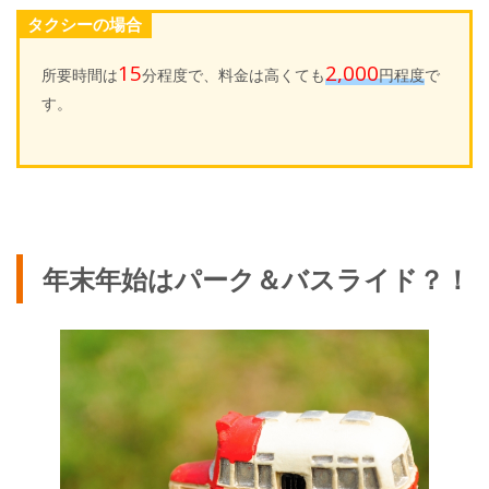
タクシーの場合
15
2,000
所要時間は
分程度で、料金は高くても
円程度
で
す。
年末年始はパーク＆バスライド？！