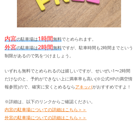
内宮
1時間
の駐車場は
無料
でとめられます。
外宮
2時間
の駐車場は
無料
ですが、駐車時間も2時間までという
制限があるので気をつけましょう。
いずれも無料でとめられるのは嬉しいですが、せいぜい1〜2時間
だけなのと、予約ができない上に満車率も高い(※公式HPの満空情
報参照)ので、確実に安くとめるなら
アキッパ
がおすすめですよ！
※詳細は、以下のリンクからご確認ください。
内宮の駐車場についての詳細はこちら＞＞
外宮の駐車場についての詳細はこちら＞＞