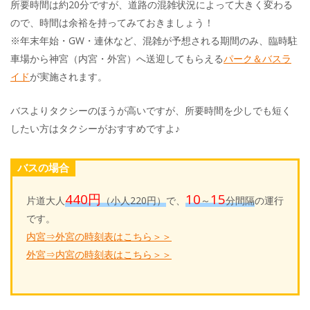
所要時間は約20分ですが、道路の混雑状況によって大きく変わる
ので、時間は余裕を持ってみておきましょう！
※年末年始・GW・連休など、混雑が予想される期間のみ、臨時駐
車場から神宮（内宮・外宮）へ送迎してもらえる
パーク＆バスラ
イド
が実施されます。
バスよりタクシーのほうが高いですが、所要時間を少しでも短く
したい方はタクシーがおすすめですよ♪
バスの場合
440円
10
15
片道大人
（小人220円）
で、
～
分間隔
の運行
です。
内宮⇒外宮の時刻表はこちら＞＞
外宮⇒内宮の時刻表はこちら＞＞