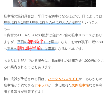
駐車場の混雑具合は、平日でも満車になるほどで、日によっては
駐車場待ち2時間+駐車場待ちの列に並ぶのが2時間
ということ
も……！
※内宮のA1・A2、A4の3箇所は合計217台の駐車スペースがあり
朝9時半
ますが、
平日の
には満車
になり、おかげ横丁に近いB4
朝10時半前
も
平日の
には満車
になるレベルです。
あまりにも混んでいる場合は、1km離れた駐車料金1,000円のとこ
ろに案内されることもあります。
特に混雑が予想される日は、
パーク＆バスライド
か、あらかじめ
駐車場が予約できる
アキッパ
か、少し離れた
民間駐車場
などを利
用するほうが得策ですよ！