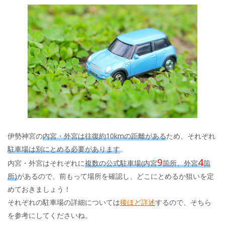
伊勢神宮の
内宮・外宮は往復約10kmの距離がある
ため、それぞれ
駐車場は別にとめる必要があります
。
9
4
内宮・外宮はそれぞれに
複数の公式駐車場(内宮
箇所、外宮
箇
所)
があるので、前もって場所を確認し、どこにとめるか狙いを定
めておきましょう！
それぞれの駐車場の詳細については
後ほど詳述
するので、そちら
を参考にしてくださいね。