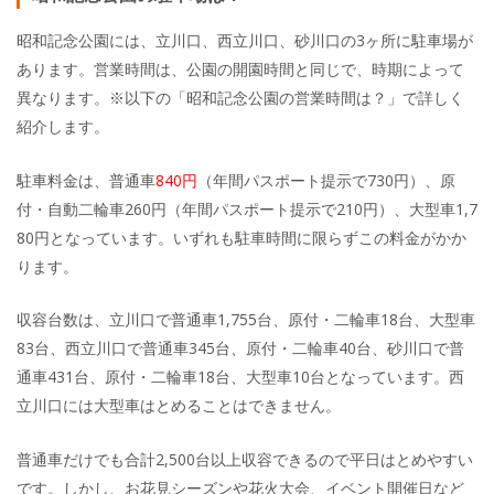
昭和記念公園には、立川口、西立川口、砂川口の3ヶ所に駐車場が
あります。営業時間は、公園の開園時間と同じで、時期によって
異なります。※以下の「昭和記念公園の営業時間は？」で詳しく
紹介します。
駐車料金は、普通車
840円
（年間パスポート提示で730円）、原
付・自動二輪車260円（年間パスポート提示で210円）、大型車1,7
80円となっています。いずれも駐車時間に限らずこの料金がかか
ります。
収容台数は、立川口で普通車1,755台、原付・二輪車18台、大型車
83台、西立川口で普通車345台、原付・二輪車40台、砂川口で普
通車431台、原付・二輪車18台、大型車10台となっています。西
立川口には大型車はとめることはできません。
普通車だけでも合計2,500台以上収容できるので平日はとめやすい
です。しかし、お花見シーズンや花火大会、イベント開催日など