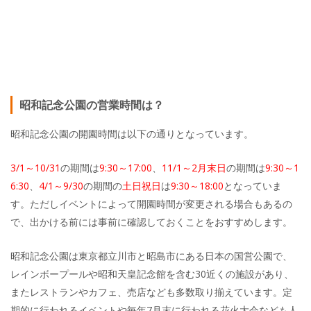
昭和記念公園の営業時間は？
昭和記念公園の開園時間は以下の通りとなっています。
3/1～10/31
の期間は
9:30～17:00
、
11/1～2月末日
の期間は
9:30～1
6:30
、
4/1～9/30
の期間の
土日祝日
は
9:30～18:00
となっていま
す。ただしイベントによって開園時間が変更される場合もあるの
で、出かける前には事前に確認しておくことをおすすめします。
昭和記念公園は東京都立川市と昭島市にある日本の国営公園で、
レインボープールや昭和天皇記念館を含む30近くの施設があり、
またレストランやカフェ、売店なども多数取り揃えています。定
期的に行われるイベントや毎年7月末に行われる花火大会なども人