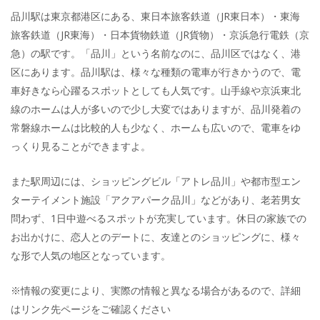
品川駅は東京都港区にある、東日本旅客鉄道（JR東日本）・東海
旅客鉄道（JR東海）・日本貨物鉄道（JR貨物）・京浜急行電鉄（京
急）の駅です。「品川」という名前なのに、品川区ではなく、港
区にあります。品川駅は、様々な種類の電車が行きかうので、電
車好きなら心躍るスポットとしても人気です。山手線や京浜東北
線のホームは人が多いので少し大変ではありますが、品川発着の
常磐線ホームは比較的人も少なく、ホームも広いので、電車をゆ
っくり見ることができますよ。
また駅周辺には、ショッピングビル「アトレ品川」や都市型エン
ターテイメント施設「アクアパーク品川」などがあり、老若男女
問わず、1日中遊べるスポットが充実しています。休日の家族での
お出かけに、恋人とのデートに、友達とのショッピングに、様々
な形で人気の地区となっています。
※情報の変更により、実際の情報と異なる場合があるので、詳細
はリンク先ページをご確認ください