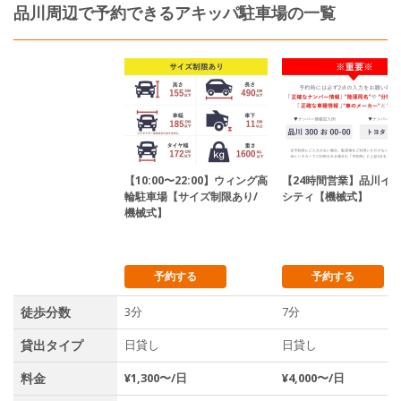
品川周辺で予約できるアキッパ駐車場の一覧
【10:00〜22:00】ウィング高
【24時間営業】品川イ
輪駐車場【サイズ制限あり/
シティ【機械式】
機械式】
予約する
予約する
徒歩分数
3分
7分
貸出タイプ
日貸し
日貸し
料金
¥1,300〜/日
¥4,000〜/日