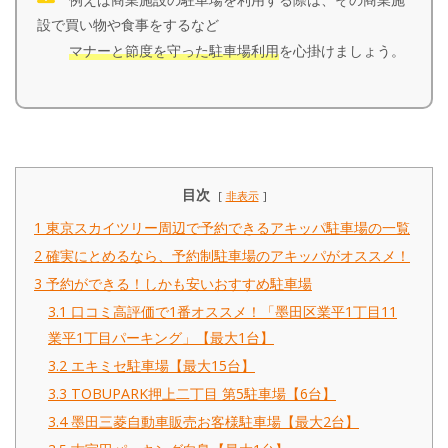
設で買い物や食事をするなど
マナーと節度を守った駐車場利用
を心掛けましょう。
目次
非表示
1
東京スカイツリー周辺で予約できるアキッパ駐車場の一覧
2
確実にとめるなら、予約制駐車場のアキッパがオススメ！
3
予約ができる！しかも安いおすすめ駐車場
3.1
口コミ高評価で1番オススメ！「墨田区業平1丁目11
業平1丁目パーキング」【最大1台】
3.2
エキミセ駐車場【最大15台】
3.3
TOBUPARK押上二丁目 第5駐車場【6台】
3.4
墨田三菱自動車販売お客様駐車場【最大2台】