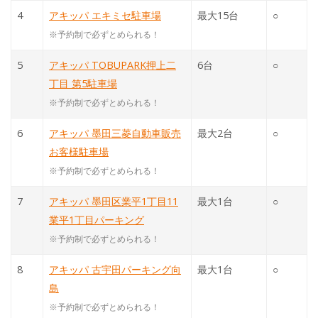
4
アキッパ エキミセ駐車場
最大15台
○
※予約制で必ずとめられる！
5
アキッパ TOBUPARK押上二
6台
○
丁目 第5駐車場
※予約制で必ずとめられる！
6
アキッパ 墨田三菱自動車販売
最大2台
○
お客様駐車場
※予約制で必ずとめられる！
7
アキッパ 墨田区業平1丁目11
最大1台
○
業平1丁目パーキング
※予約制で必ずとめられる！
8
アキッパ 古宇田パーキング向
最大1台
○
島
※予約制で必ずとめられる！