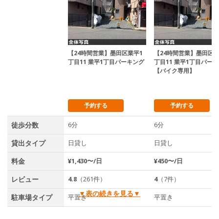
【24時間営業】墨田区業平1
【24時間営業】墨田区業
丁目11 業平1丁目パーキング
丁目11 業平1丁目パー
【バイク専用】
予約する
予約する
徒歩分数
6分
6分
貸出タイプ
日貸し
日貸し
料金
¥1,430〜/日
¥450〜/日
レビュー
4.8
（261件）
4
（7件）
▼表の続きを見る▼
駐車場タイプ
平置き
平置き