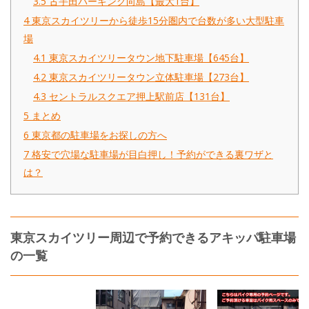
3.5
古宇田パーキング向島【最大1台】
4
東京スカイツリーから徒歩15分圏内で台数が多い大型駐車
場
4.1
東京スカイツリータウン地下駐車場【645台】
4.2
東京スカイツリータウン立体駐車場【273台】
4.3
セントラルスクエア押上駅前店【131台】
5
まとめ
6
東京都の駐車場をお探しの方へ
7
格安で穴場な駐車場が目白押し！予約ができる裏ワザと
は？
東京スカイツリー周辺で予約できるアキッパ駐車場
の一覧