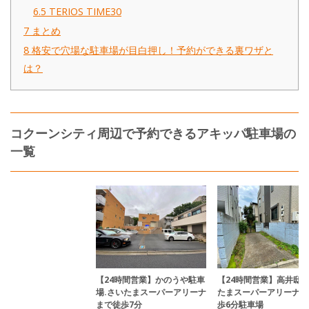
6.5
TERIOS TIME30
7
まとめ
8
格安で穴場な駐車場が目白押し！予約ができる裏ワザと
は？
コクーンシティ周辺で予約できるアキッパ駐車場の
一覧
【24時間営業】かのうや駐車
【24時間営業】高井邸.
場.さいたまスーパーアリーナ
たまスーパーアリーナま
まで徒歩7分
歩6分駐車場