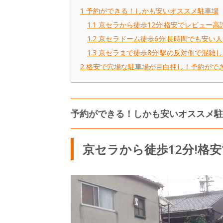
1
予約ができる！しかも安いオススメ駐車場
1.1
京セラから徒歩12分!格安でレビュー高
1.2
京セラドーム徒歩6分!長時間でも安い
1.3
京セラまで徒歩8分!駅の反対側で混雑
2
格安で穴場な駐車場が目白押し！予約がで
予約ができる！しかも安いオススメ駐
京セラから徒歩12分!格