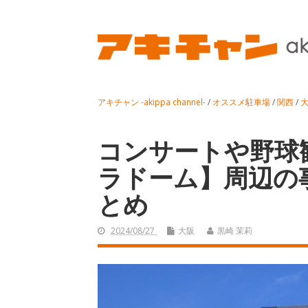
アキチャン -akippa channel-
/
オススメ駐車場
/
関西
/
コンサートや野球
ラドーム】周辺の
とめ
2024/08/27
大阪
黒崎 茉莉