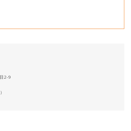
2-9
）