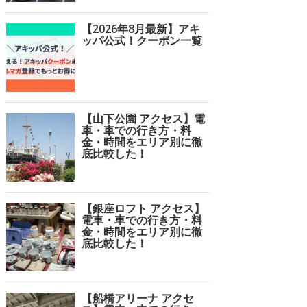
【2026年8月最新】アキ
ッパ公式！クーポン一覧
【山下公園 アクセス】電
車・車での行き方・料
金・時間をエリア別に徹
底比較した！
【銀座ロフト アクセス】
電車・車での行き方・料
金・時間をエリア別に徹
底比較した！
【船橋アリーナ アクセ