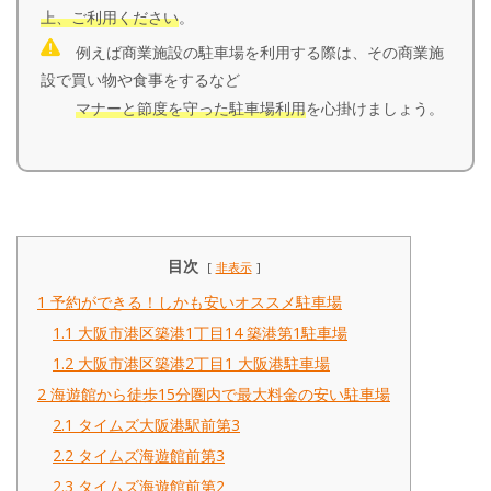
上、ご利用ください
。
例えば商業施設の駐車場を利用する際は、その商業施
設で買い物や食事をするなど
マナーと節度を守った駐車場利用
を心掛けましょう。
目次
非表示
1
予約ができる！しかも安いオススメ駐車場
1.1
大阪市港区築港1丁目14 築港第1駐車場
1.2
大阪市港区築港2丁目1 大阪港駐車場
2
海遊館から徒歩15分圏内で最大料金の安い駐車場
2.1
タイムズ大阪港駅前第3
2.2
タイムズ海遊館前第3
2.3
タイムズ海遊館前第2