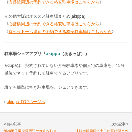
《
海遊館周辺の予約できる格安駐車場はこちらから
》
その他大阪のオススメ駐車場まとめ(akippa)
《
心斎橋周辺の予約できる格安駐車場はこちらから
》
《
京セラドーム週辺の予約できる格安駐車場はこちらから
》
駐車場シェアアプリ『
akippa
（あきっぱ）』
akippaは、契約されていない月極駐車場や個人宅の車庫を、15分
単位でネット予約して駐車できるアプリです。
誰でも簡単に空き駐車場を、シェアできます。
□
akippa TOPページへ
« 前の記事
次の記事 »
阪神甲子園球場周辺の便利な駐車
【新宿駅周辺で土日に長時間とめ