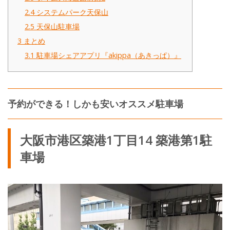
2.4
システムパーク天保山
2.5
天保山駐車場
3
まとめ
3.1
駐車場シェアアプリ『akippa（あきっぱ）』
予約ができる！しかも安いオススメ駐車場
大阪市港区築港1丁目14 築港第1駐
車場