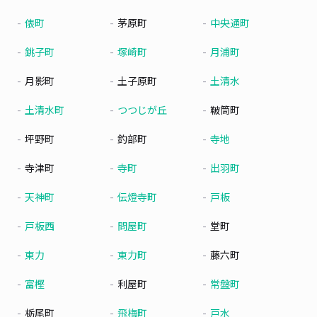
俵町
茅原町
中央通町
銚子町
塚崎町
月浦町
月影町
土子原町
土清水
土清水町
つつじが丘
鞁筒町
坪野町
釣部町
寺地
寺津町
寺町
出羽町
天神町
伝燈寺町
戸板
戸板西
問屋町
堂町
東力
東力町
藤六町
富樫
利屋町
常盤町
栃尾町
飛梅町
戸水