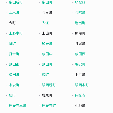
糸田新町
糸田町
いなほ
茨木町
今泉町
今昭町
今町
入江
岩出町
上野本町
上山町
魚帰町
鶯町
卯辰町
打尾町
打木町
畝田中
畝田西
畝田東
畝田町
梅沢町
梅田町
鱗町
上平町
永安町
駅西新町
駅西本町
枝町
榎尾町
円光寺
円光寺本町
円光寺町
小池町