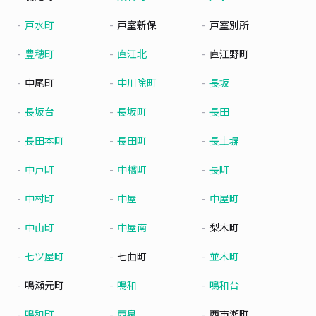
戸水町
戸室新保
戸室別所
豊穂町
直江北
直江野町
中尾町
中川除町
長坂
長坂台
長坂町
長田
長田本町
長田町
長土塀
中戸町
中橋町
長町
中村町
中屋
中屋町
中山町
中屋南
梨木町
七ツ屋町
七曲町
並木町
鳴瀬元町
鳴和
鳴和台
鳴和町
西泉
西市瀬町