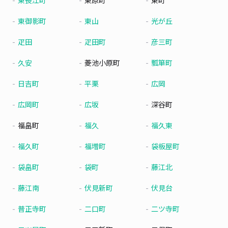
東長江町
東原町
東町
東御影町
東山
光が丘
疋田
疋田町
彦三町
久安
菱池小原町
瓢箪町
日吉町
平栗
広岡
広岡町
広坂
深谷町
福畠町
福久
福久東
福久町
福増町
袋板屋町
袋畠町
袋町
藤江北
藤江南
伏見新町
伏見台
普正寺町
二口町
二ツ寺町