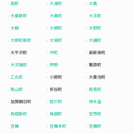
扇町
大浦町
大桑
大桑新町
大桑町
大手町
大額
大額町
大野町
大野町新町
大場町
大樋町
大平沢町
沖町
奥新保町
大河端町
押野
鴛原町
乙丸町
小原町
大菱池町
尾山町
折谷町
尾張町
加賀朝日町
蚊爪町
柿木畠
角間新町
角間町
笠市町
笠舞
笠舞本町
笠舞町