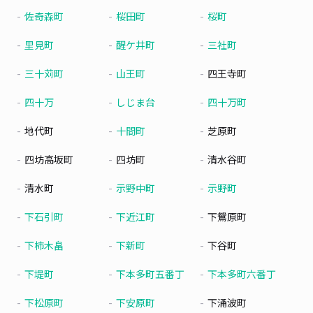
佐奇森町
桜田町
桜町
里見町
醒ケ井町
三社町
三十苅町
山王町
四王寺町
四十万
しじま台
四十万町
地代町
十間町
芝原町
四坊高坂町
四坊町
清水谷町
清水町
示野中町
示野町
下石引町
下近江町
下鴛原町
下柿木畠
下新町
下谷町
下堤町
下本多町五番丁
下本多町六番丁
下松原町
下安原町
下涌波町