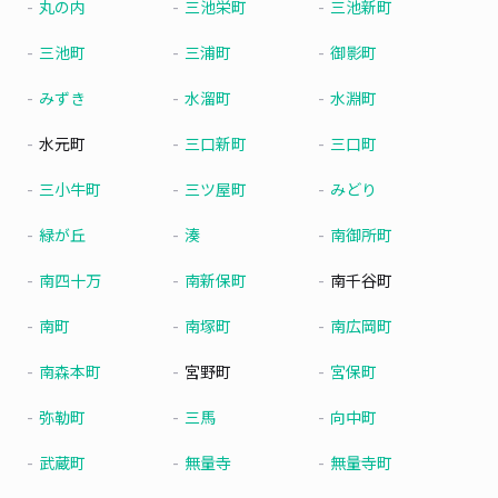
丸の内
三池栄町
三池新町
三池町
三浦町
御影町
みずき
水溜町
水淵町
水元町
三口新町
三口町
三小牛町
三ツ屋町
みどり
緑が丘
湊
南御所町
南四十万
南新保町
南千谷町
南町
南塚町
南広岡町
南森本町
宮野町
宮保町
弥勒町
三馬
向中町
武蔵町
無量寺
無量寺町