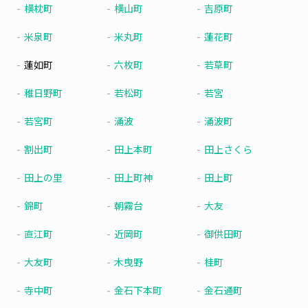
横枕町
横山町
吉原町
米泉町
米丸町
蓮花町
蓮如町
六枚町
若草町
稚日野町
若松町
若宮
若宮町
涌波
涌波町
割出町
田上本町
田上さくら
田上の里
田上町神
田上町
錦町
朝霧台
大友
直江町
近岡町
御供田町
大友町
木曳野
桂町
寺中町
金石下本町
金石通町