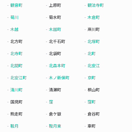
観音町
上原町
観法寺町
菊川
菊水町
木倉町
木越
木越町
岸川町
北方町
北千石町
北塚町
北寺町
北袋町
北町
北間町
北森本町
北安江
北安江町
木ノ新保町
京町
清川町
清瀬町
桐山町
国見町
窪
窪町
熊走町
倉ケ嶽
倉谷町
鞍月
鞍月東
車町