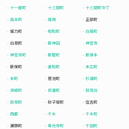
十一屋町
十三間町
十三間町中丁
昌永町
城南
正部町
城力町
昭和町
白菊町
白見町
新神田
神宮寺
神宮寺町
新竪町
新保本
新保町
進和町
末広町
末町
菅池町
杉浦町
須崎町
折違町
鈴見台
鈴見町
砂子坂町
住吉町
西都
千木
千木町
瀬領町
専光寺町
千田町