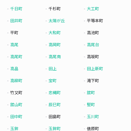
千日町
千杉町
大工町
田井町
太陽が丘
平等本町
平町
大和町
高池町
高尾
高岡町
高尾台
高尾町
高尾南
高坂町
高畠
田上
田上新町
高柳町
宝町
滝下町
竹又町
忠縄町
舘町
舘山町
辰巳町
竪町
田中町
田島町
玉川町
玉鉾
玉鉾町
俵原町