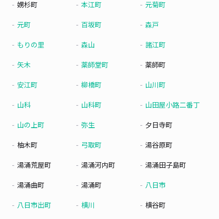
娚杉町
本江町
元菊町
元町
百坂町
森戸
もりの里
森山
諸江町
矢木
薬師堂町
薬師町
安江町
柳橋町
山川町
山科
山科町
山田屋小路二番丁
山の上町
弥生
夕日寺町
柚木町
弓取町
湯谷原町
湯涌荒屋町
湯涌河内町
湯涌田子島町
湯涌曲町
湯涌町
八日市
八日市出町
横川
横谷町