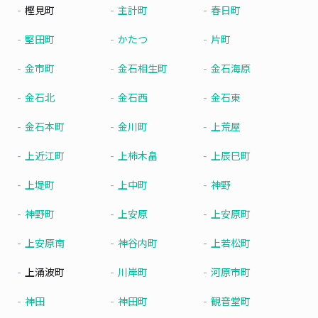
樫見町
主計町
春日町
堅田町
かたつ
片町
金市町
金石相生町
金石海原
金石北
金石西
金石東
金石本町
金川町
上荒屋
上近江町
上柿木畠
上辰巳町
上堤町
上中町
神野
神野町
上安原
上安原町
上安原南
神谷内町
上若松町
上涌波町
川岸町
河原市町
神田
神田町
観音堂町