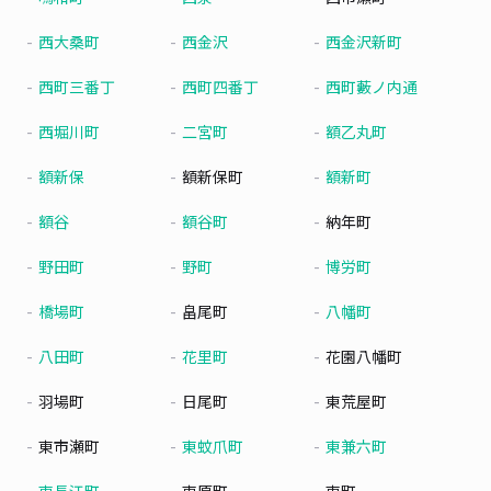
西大桑町
西金沢
西金沢新町
西町三番丁
西町四番丁
西町藪ノ内通
西堀川町
二宮町
額乙丸町
額新保
額新保町
額新町
額谷
額谷町
納年町
野田町
野町
博労町
橋場町
畠尾町
八幡町
八田町
花里町
花園八幡町
羽場町
日尾町
東荒屋町
東市瀬町
東蚊爪町
東兼六町