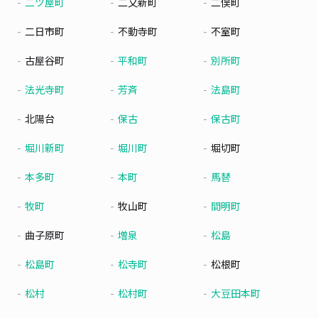
二ツ屋町
二又新町
二俣町
二日市町
不動寺町
不室町
古屋谷町
平和町
別所町
法光寺町
芳斉
法島町
北陽台
保古
保古町
堀川新町
堀川町
堀切町
本多町
本町
馬替
牧町
牧山町
間明町
曲子原町
増泉
松島
松島町
松寺町
松根町
松村
松村町
大豆田本町