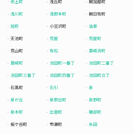
赤土町
浅丘町
朝加屋町
浅川町
浅野本町
朝日牧町
旭町
小豆沢町
油車
天池町
荒屋
荒屋町
荒山町
有松
粟崎浜町
粟崎町
池田町一番丁
池田町二番丁
池田町三番丁
池田町四番丁
池田町立丁
石黒町
石引
泉
泉が丘
泉野出町
泉野町
泉本町
出雲町
磯部町
板ケ谷町
市瀬町
糸田