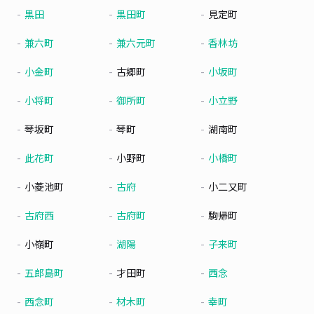
黒田
黒田町
見定町
兼六町
兼六元町
香林坊
小金町
古郷町
小坂町
小将町
御所町
小立野
琴坂町
琴町
湖南町
此花町
小野町
小橋町
小菱池町
古府
小二又町
古府西
古府町
駒帰町
小嶺町
湖陽
子来町
五郎島町
才田町
西念
西念町
材木町
幸町