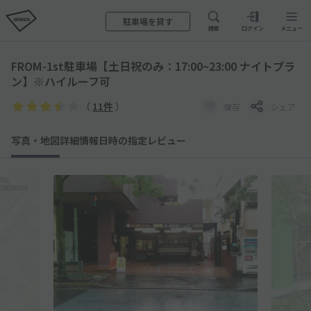
駐車場を貸す
検索
ログイン
メニュー
FROM-1st駐車場【土日祝のみ：17:00~23:00 ナイトプラ
ン】※ハイルーフ可
（
11件
）
保存
シェア
写真・地図
詳細情報
日時の指定
レビュー