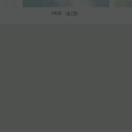
1
枚目 （
全
7
枚
）