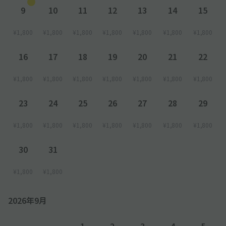
─────────────
9
10
11
12
13
14
15
▼ご利用時の注意事項▼
─────────────
¥1,800
¥1,800
¥1,800
¥1,800
¥1,800
¥1,800
¥1,800
◆駐車場に到着した際は、現場の管理人へ「“アキッパ”で予約し
ています」とお伝えし、
16
17
18
19
20
21
22
ご予約完了時にメールでご案内いたします
「予約ID(英数字7桁)」もしくは「予約確認ページ(アキッパサイ
¥1,800
¥1,800
¥1,800
¥1,800
¥1,800
¥1,800
¥1,800
ト/アプリで確認可能)を掲示して申請/手続きを行ってください。
※申請/手続きされない場合、現地料金で徴収される場合がござ
23
24
25
26
27
28
29
います。
¥1,800
¥1,800
¥1,800
¥1,800
¥1,800
¥1,800
¥1,800
◆必ず車両ナンバーの登録をお願いします
30
31
¥1,800
¥1,800
2026年9月
1
2
3
4
5