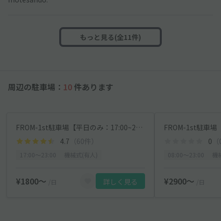
もっと見る(全11件)
周辺の駐車場：
10
件あります
FROM-1st駐車場【平日のみ：17:00~23:00 ナイトプラン】※ハイルーフ可
4.7
（60件）
0
（
17:00〜23:00
機械式(有人)
08:00〜23:00
機
¥1800〜
¥2900〜
詳しく見る
/日
/日