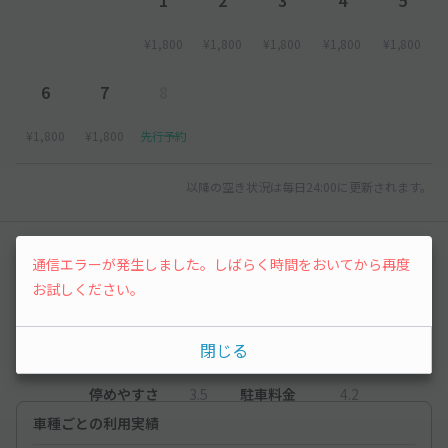
¥1,800
¥1,800
¥1,800
¥1,800
¥1,800
6
7
8
¥1,800
¥1,800
先行予約
以降の空き状況は毎日24:00に更新されます。
レビュー
通信エラーが発生しました。しばらく時間をおいてから再度
お試しください。
3.6
（11件）
閉じる
満足度
3.6
立地
4.5
停めやすさ
3.5
駐車料金
4.2
車種ごとの利用実績