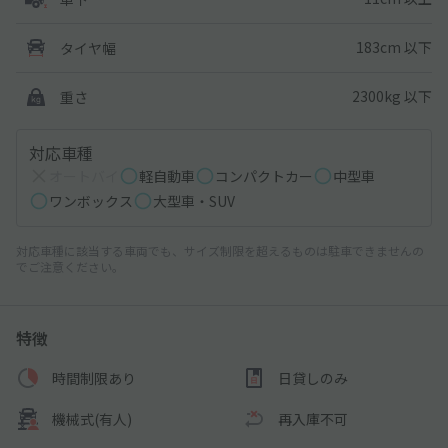
183cm 以下
タイヤ幅
2300kg 以下
重さ
対応車種
オートバイ
軽自動車
コンパクトカー
中型車
ワンボックス
大型車・SUV
対応車種に該当する車両でも、サイズ制限を超えるものは駐車できませんの
でご注意ください。
特徴
時間制限あり
日貸しのみ
機械式(有人)
再入庫不可