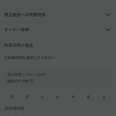
利用はできません。
※サイドミラーが折りたためない車は入庫できません。
周辺施設への所要時間
※軽貨物車両、事業用車両（黒ナンバー、緑ナンバー等）でのご
入庫はできません。
※ハイエース、NV350、アルファードはご入庫できません。
オーナー情報
◆当日お越しになり、車室制限によって駐車できなかった場合当
利用日時の指定
駐車場は一切責任を負いません。また返金も出来かねます。
◆当駐車場には利用時間制限がございます。時間制限を必ずご確
ご利用日時を選択してください
認の上、入出庫をお願いいたします。
予約時間を超えてご利用された場合、現地料金に従い現地にて別
途、超過料金をお支払いください。
貸出時間 17:00 〜 23:00
時間制限のある駐車場のため【ご利用時間:17:00~23:00】を厳守
複数日の予約 可
してください。
17時よりも前に入庫した場合は、別途現地料金をお支払いいただ
日
月
火
水
木
金
土
きます。
連日予約された方で23:00までに出庫されなかった場合、翌日8:0
2026年8月
0まで出庫はできません。