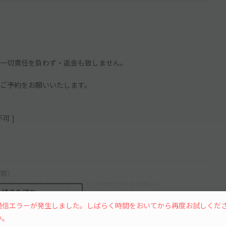
一切責任を負わず・返金も致しません。
ご予約をお願いいたします。
可 ]
等）
れた車両（車検証に記載されない付属品がある場合）
続きを読む
通信エラーが発生しました。しばらく時間をおいてから再度お試しくだ
自動車は利用できない可能性あり
用できない可能性あり
い。