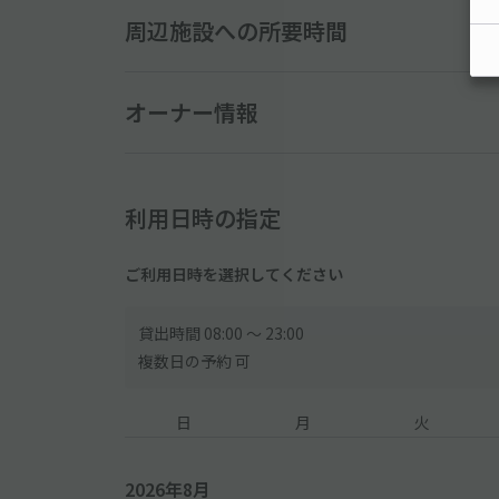
周辺施設への所要時間
●ハイエース、NV350、アルファードは入庫不可
───────
【ご利用時間について】
オーナー情報
●当駐車場には利用時間制限がございます。必ず時間
※利用時間外でのご利用は出来ません。
※万が一利用時間を超えて駐車をしてしまった場合、
利用日時の指定
───────
【入庫方法について】
ご利用日時を選択してください
●到着後、現地スタッフへアキッパで予約している旨
い。申請なき場合、現地にて別途お支払が発生します
貸出時間 08:00 〜 23:00
複数日の予約 可
日
月
火
2026年8月