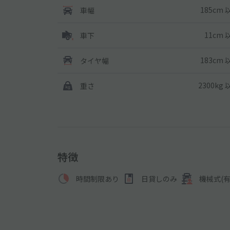
185cm 
車幅
11cm 
車下
183cm 
タイヤ幅
2300kg
重さ
特徴
時間制限あり
日貸しのみ
機械式(有