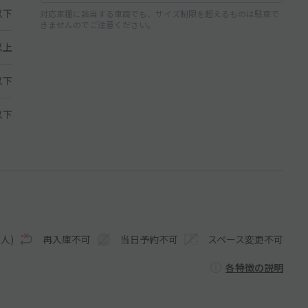
以下
対応車種に該当する車両でも、サイズ制限を超えるものは駐車で
きませんのでご注意ください。
以上
以下
 以下
人)
再入庫不可
当日予約不可
スペース変更不可
各特徴の説明