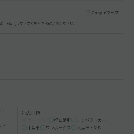
Googleマップ
、Googleマップで場所をお確かめください。
以下
対応車種
オートバイ
軽自動車
コンパクトカー
以下
中型車
ワンボックス
大型車・SUV