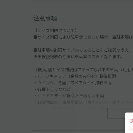
注意事項
【サイズ制限について】
●サイズ制限により駐車ができない場合、当駐車場は
●駐車場の制限サイズ内であることをご確認のうえ、
※車検証記載の寸法は車両本体のみとなります。
[ 利用可能サイズ制限内であっても以下の車両は利用不
・ルーフキャリア（金具のみ含む）搭載車両
・ウイング、背面にスペアタイヤ搭載車両
・各種トラックなど
・サイドミラーが折りたためない車両
・軽貨物車両、事業用車両（黒ナンバー、緑ナンバー
・ホイールやフェンダー、バンパー等をカスタムさ
※高さのサイズ制限により、トールワゴン・一部の軽
※外国車・スポーツカーなどのタイヤ幅が広い車は利