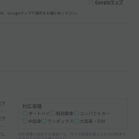
Googleマップ
、Googleマップで場所をお確かめください。
以下
対応車種
オートバイ
軽自動車
コンパクトカー
以下
中型車
ワンボックス
大型車・SUV
なし
対応車種に該当する車両でも、サイズ制限を超えるものは駐車で
きませんのでご注意ください。