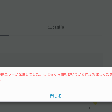
15分単位
通信エラーが発生しました。しばらく時間をおいてから再度お試しくだ
水
木
金
土
い。
閉じる
8