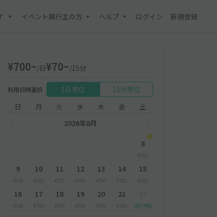
す
イベント興行主の方
ヘルプ
ログイン
新規登録
¥700~
¥70~
/日
/15分
1日単位
15分単位
利用日時選択
日
月
火
水
木
金
土
2026年8月
8
¥700
9
10
11
12
13
14
15
¥700
¥700
¥700
¥700
¥700
¥700
¥700
16
17
18
19
20
21
22
¥700
¥700
¥700
¥700
¥700
¥700
先行予約