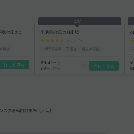
広い！
【車両ナンバー必須】河野邸:荏田東2丁目駐車場
小池邸:荏田東駐車場
o
5
（1件）
庫可能
24時間営業
平置き
再入庫可能
¥450〜
¥
/日
詳しく見る
詳しく見る
¥45〜
/15分
¥
ンス参番館内駐車場【大型】