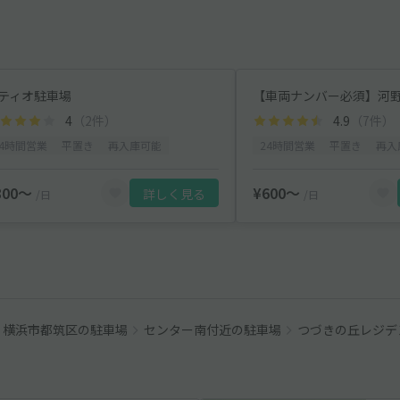
ティオ駐車場
4
（2件）
4.9
（7件）
24時間営業
平置き
再入庫可能
24時間営業
平置き
再入
800〜
¥600〜
詳しく見る
/日
/日
横浜市都筑区の駐車場
センター南付近の駐車場
つづきの丘レジデ