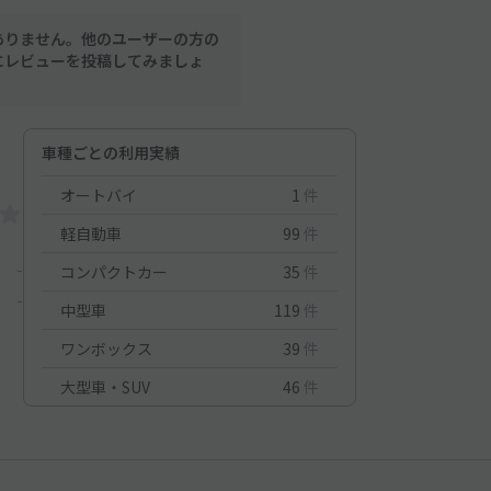
ありません。他のユーザーの方の
にレビューを投稿してみましょ
車種ごとの利用実績
オートバイ
1
件
軽自動車
99
件
-
コンパクトカー
35
件
-
中型車
119
件
ワンボックス
39
件
大型車・SUV
46
件