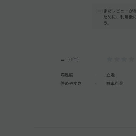
まだレビューが
ために、利用後
う。
-
（0件）
満足度
-
立地
停めやすさ
-
駐車料金