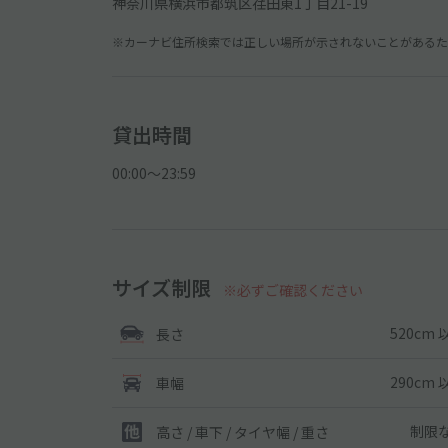
神奈川県横浜市都筑区荏田東1丁目21-19
※カーナビ住所検索では正しい場所が示されないことがあるため
貸出時間
00:00〜23:59
サイズ制限
※必ずご確認ください
520cm 
長さ
290cm 
車幅
制限
高さ / 車下 / タイヤ幅 /
重さ