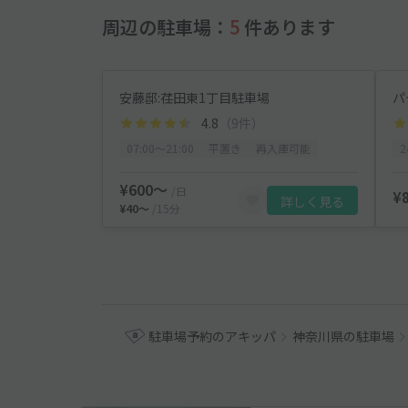
周辺の駐車場：
5
件あります
安藤邸:荏田東1丁目駐車場
パ
4.8
（9件）
07:00〜21:00
平置き
再入庫可能
¥600〜
/日
¥
詳しく見る
¥40〜
/15分
駐車場予約のアキッパ
神奈川県の駐車場