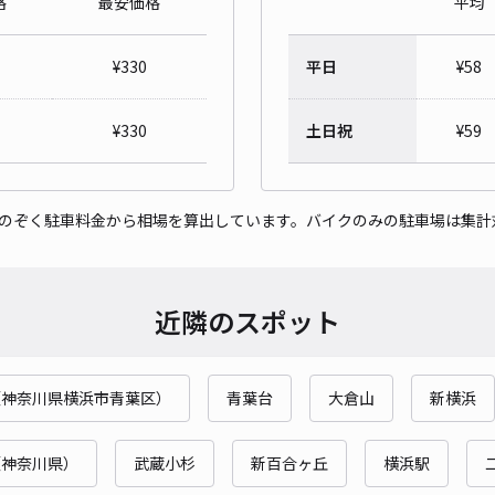
格
最安価格
平均
¥
330
平日
¥
58
ハピ
¥
330
土日祝
¥
59
¥8
をのぞく駐車料金から相場を算出しています。バイクのみの駐車場は集計
貸出
長さ
近隣のスポット
対応
（神奈川県横浜市青葉区）
青葉台
大倉山
新横浜
パテ
（神奈川県）
武蔵小杉
新百合ヶ丘
横浜駅