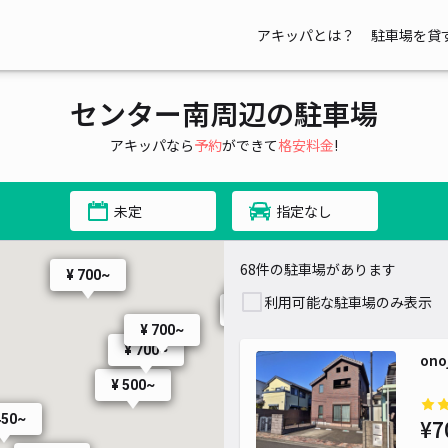
¥ 600~
¥ 600~
¥ 600~
アキッパとは？
駐車場を貸
¥ 700~
¥ 800~
¥ 700~
センター南周辺の駐車場
¥ 800~
¥ 600~
アキッパなら
予約
ができて
格安料金
!
¥ 700~
¥ 700~
¥ 700~
未定
指定なし
¥ 700~
¥ 700~
68件の駐車場があります
¥ 700~
¥
¥ 700~
利用可能な駐車場のみ表示
¥ 600~
¥ 700~
¥ 700~
on
¥ 500~
450~
¥7
¥ 800~