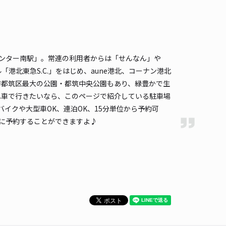
時間
24時間営業
タイプ
平置き
再入庫
可
520cm 以下
車幅
290cm 以下
高さ
制限なし
車種
オートバイ
軽自動車
コンパクトカー
中型車
ワンボックス
大型車・SUV
ンター南駅」。常連の利用者からは「せんなん」や
北東急S.C.」をはじめ、aune港北、コーナン港北
詳細へ
市都筑区最大の公園・都筑中央公園もあり、緑豊かで生
へ車で行きたいなら、このページで紹介している駐車場
イクや大型車OK、連泊OK、15分単位から予約可
湖パーキング
センター南まで徒歩 9分
に予約することができますよ♪
3.4
/ 24件
50〜
/ 日
¥45〜 / 15分
貸し可
時間
24時間営業
タイプ
平置き
再入庫
可
480cm 以下
車幅
180cm 以下
高さ
制限なし
車種
オートバイ
軽自動車
コンパクトカー
中型車
ワンボックス
大型車・SUV