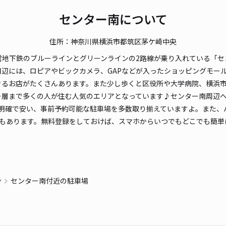
貸出
センター南について
長さ
住所：神奈川県横浜市都筑区茅ケ崎中央
対応
営地下鉄のブルーラインとグリーンラインの2路線が乗り入れている「セ
には、ロピアやビックカメラ、GAPなどが入ったショッピングモール「港
きるお店がたくさんあります。また少し歩くと区役所や大学病院、横浜
ー層まで多くの人が住む人気のエリアとなっています♪センター南周辺
明確で安い、事前予約可能な駐車場を多数取り揃えていますよ。また、バ
＊大
場もあります。無料登録をしておけば、スマホからいつでもどこでも簡単
¥4
時間
ン
センター南付近の駐車場
貸出
長さ
対応