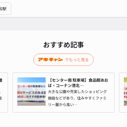
和駅
¥8
貸出
長さ
おすすめ記事
対応
でもっと見る
増
【センター南 駐車場】食品館あお
ば・コーナン港北…
つづ
1
大きな公園や充実したショッピング
を
施設などがあり、住みやすくファミ
リー層から高い…
¥7
時間