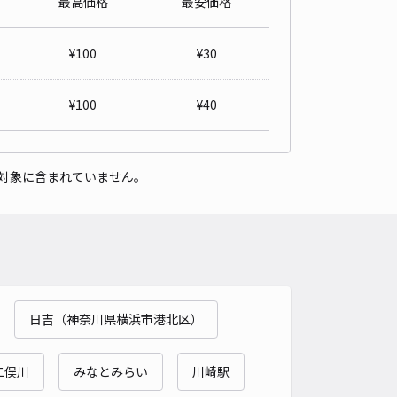
最高価格
最安価格
詳細へ
¥
100
¥
30
テーション駐車場
センター南まで徒歩 12分
¥
100
¥
40
5
/ 2件
00〜
/ 日
対象に含まれていません。
時間
24時間営業
タイプ
平置き
再入庫
可
480cm 以下
車幅
180cm 以下
高さ
制限なし
車種
オートバイ
軽自動車
コンパクトカー
中型車
ワンボックス
大型車・SUV
詳細へ
日吉（神奈川県横浜市港北区）
ィオ駐車場
二俣川
みなとみらい
川崎駅
センター南まで徒歩 15分