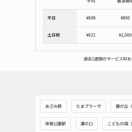
平均
最高価
平日
¥
608
¥
800
土日祝
¥
621
¥
1,000
過去1週間のサービス料
あざみ野
たまプラーザ
藤が丘
岸根公園駅
溝の口
こどもの国