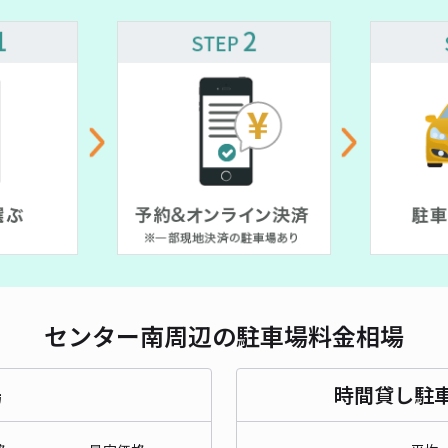
長さ
対応
長澤
¥8
貸出
センター南周辺の駐車場料金相場
長さ
場
時間貸し駐
対応