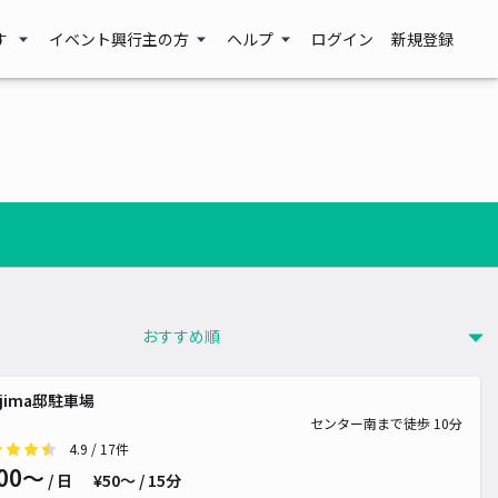
す
イベント興行主の方
ヘルプ
ログイン
新規登録
 500~
ojima邸駐車場
センター南まで徒歩 10分
4.9
/ 17件
00〜
/ 日
¥50〜 / 15分