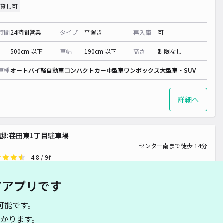
貸し可
00~
¥ 440~
時間
24時間営業
タイプ
平置き
再入庫
可
00~
500cm 以下
車幅
190cm 以下
高さ
制限なし
車種
オートバイ
軽自動車
コンパクトカー
中型車
ワンボックス
大型車・SUV
詳細へ
邸:荏田東1丁目駐車場
センター南まで徒歩 14分
4.8
/ 9件
00〜
/ 日
¥40〜 / 15分
アアプリです
貸し可
可能です。
時間
07:00 〜21:00
タイプ
平置き
再入庫
可
かります。