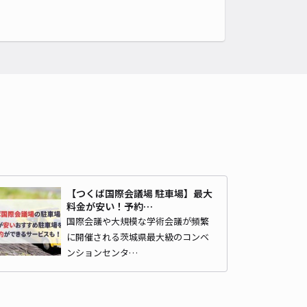
4
/ 2件
00〜
/ 日
時間
24時間営業
タイプ
平置き
再入庫
可
480cm 以下
車幅
220cm 以下
高さ
制限なし
車種
オートバイ
軽自動車
コンパクトカー
中型車
ワンボックス
大型車・SUV
詳細へ
【つくば国際会議場 駐車場】最大
料金が安い！予約…
きの丘レジデンス参番館内駐車場【大型】
国際会議や大規模な学術会議が頻繁
センター南まで徒歩 14分
に開催される茨城県最大級のコンベ
0
/ 0件
ンションセンタ…
00〜
/ 日
¥70〜 / 15分
貸し可