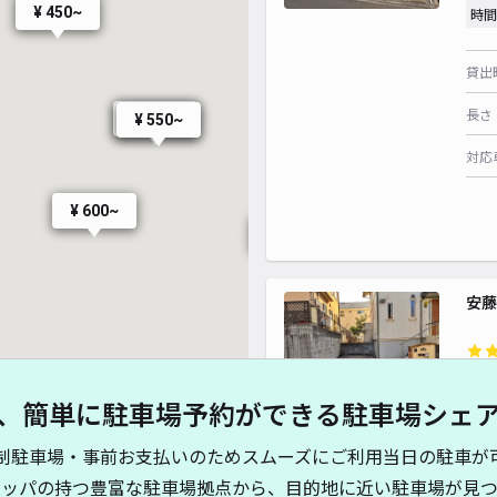
¥ 450~
時間
¥ 6
貸出
¥ 800~
¥ 8
長さ
¥ 500~
¥ 550~
¥ 500~
対応
¥ 600~
¥ 800~
安藤
¥ 800~
¥6
、簡単に駐車場予約ができる駐車場シェ
時間
制駐車場・事前お支払いのためスムーズにご利用当日の駐車が
貸出
キッパの持つ豊富な駐車場拠点から、目的地に近い駐車場が見つ