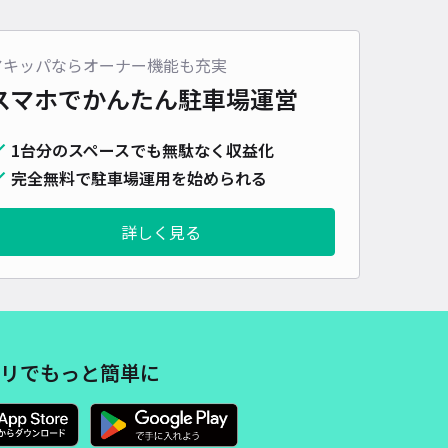
詳細へ
アキッパならオーナー機能も充実
スマホでかんたん
駐車場運営
我駐車場
1台分のスペースでも無駄なく収益化
センター南まで徒歩 11分
2.6
/ 5件
完全無料で駐車場運用を始められる
50〜
/ 日
¥45〜 / 15分
詳しく見る
貸し可
時間
24時間営業
タイプ
平置き
再入庫
可
480cm 以下
車幅
180cm 以下
高さ
190cm 以下
車種
オートバイ
軽自動車
コンパクトカー
中型車
ワンボックス
大型車・SUV
リでもっと簡単に
詳細へ