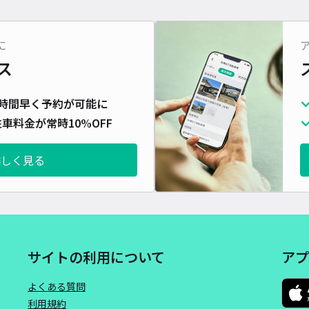
に
ス
＊曽
時間早く予約が可能に
車料金が常時10%OFF
¥4
詳しく見る
時間
貸出
長さ
対応
サイトの利用について
アプ
よくある質問
利用規約