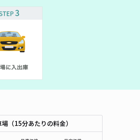
480cm 以下
車幅
180cm 以下
高さ
制限なし
車種
オートバイ
軽自動車
コンパクトカー
中型車
ワンボックス
大型車・SUV
詳細へ
邸:中川駐車場
センター南まで徒歩 11分
4.5
/ 24件
00〜
/ 日
時間
24時間営業
タイプ
平置き
再入庫
可
430cm 以下
車幅
170cm 以下
高さ
200cm 以下
車場（15分あたりの料金）
車種
オートバイ
軽自動車
コンパクトカー
中型車
ワンボックス
大型車・SUV