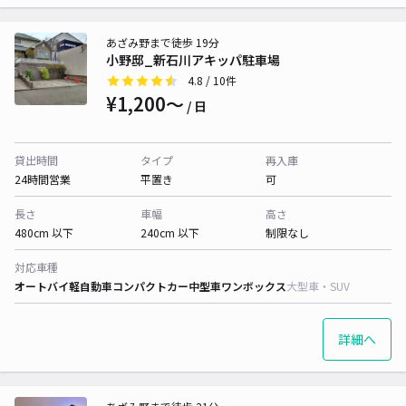
あざみ野まで徒歩 19分
小野邸_新石川アキッパ駐車場
4.8
/ 10件
¥1,200〜
/ 日
貸出時間
タイプ
再入庫
24時間営業
平置き
可
長さ
車幅
高さ
480cm 以下
240cm 以下
制限なし
対応車種
オートバイ
軽自動車
コンパクトカー
中型車
ワンボックス
大型車・SUV
詳細へ