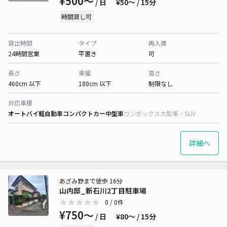
¥500〜
/ 日
¥50〜 / 15分
時間貸し可
貸出時間
タイプ
再入庫
24時間営業
平置き
可
長さ
車幅
高さ
460cm 以下
180cm 以下
制限なし
対応車種
オートバイ
軽自動車
コンパクトカー
中型車
ワンボックス
大型車・SUV
詳細へ
あざみ野まで徒歩 16分
山内邸_新石川2丁目駐車場
0
/ 0件
¥750〜
/ 日
¥80〜 / 15分