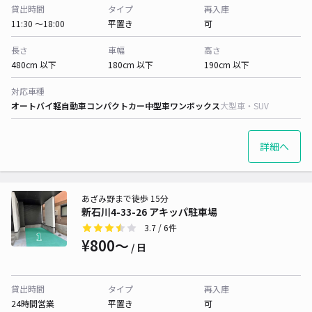
貸出時間
タイプ
再入庫
11:30 〜18:00
平置き
可
長さ
車幅
高さ
480cm 以下
180cm 以下
190cm 以下
対応車種
オートバイ
軽自動車
コンパクトカー
中型車
ワンボックス
大型車・SUV
詳細へ
あざみ野まで徒歩 15分
新石川4-33-26 アキッパ駐車場
3.7
/ 6件
¥800〜
/ 日
貸出時間
タイプ
再入庫
24時間営業
平置き
可