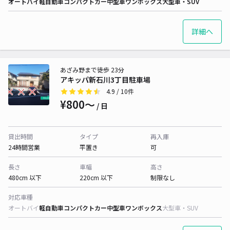
オートバイ
軽自動車
コンパクトカー
中型車
ワンボックス
大型車・SUV
詳細へ
あざみ野まで徒歩 23分
アキッパ新石川3丁目駐車場
4.9
/ 10件
¥800〜
/ 日
貸出時間
タイプ
再入庫
24時間営業
平置き
可
長さ
車幅
高さ
480cm 以下
220cm 以下
制限なし
対応車種
オートバイ
軽自動車
コンパクトカー
中型車
ワンボックス
大型車・SUV