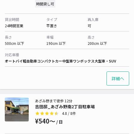
時間貸し可
貸出時間
タイプ
再入庫
24時間営業
平置き
可
長さ
車幅
高さ
500cm 以下
190cm 以下
200cm 以下
対応車種
オートバイ
軽自動車
コンパクトカー
中型車
ワンボックス
大型車・SUV
詳細へ
あざみ野まで徒歩 12分
吉田邸_あざみ野南2丁目駐車場
4.8
/ 8件
¥540〜
/ 日