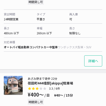
時間貸し可
貸出時間
タイプ
再入庫
24時間営業
平置き
可
長さ
車幅
高さ
480cm 以下
260cm 以下
制限なし
対応車種
オートバイ
軽自動車
コンパクトカー
中型車
ワンボックス
大型車・SUV
詳細へ
あざみ野まで徒歩 22分
荏田町444壇邸[akippa]駐車場
3.3
/ 6件
¥400〜
/ 日
¥40〜 / 15分
時間貸し可