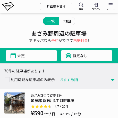
駐車場を貸す
検索
ログイン
メニュー
一覧
地図
あざみ野周辺の駐車場
アキッパなら
予約
ができて
格安料金
!
未定
指定なし
70件の駐車場があります
利用可能な駐車場のみ表示
あざみ野まで徒歩 8分
加藤邸 新石川1丁目駐車場
4.7
/ 20件
¥590〜
/ 日
¥59〜 / 15分