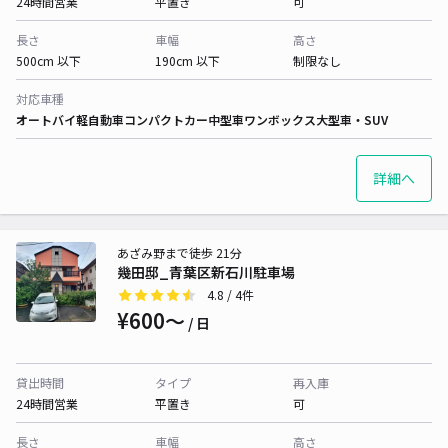
24時間営業
平置き
可
長さ
車幅
高さ
500cm 以下
190cm 以下
制限なし
対応車種
オートバイ
軽自動車
コンパクトカー
中型車
ワンボックス
大型車・SUV
詳細へ
あざみ野まで徒歩 21分
幾田邸_青葉区新石川駐車場
4.8
/ 4件
¥600〜
/ 日
貸出時間
タイプ
再入庫
24時間営業
平置き
可
長さ
車幅
高さ