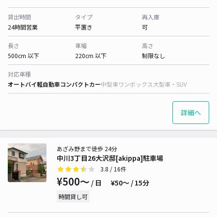
貸出時間
タイプ
再入庫
24時間営業
平置き
可
長さ
車幅
高さ
500cm 以下
220cm 以下
制限なし
対応車種
オートバイ
軽自動車
コンパクトカー
中型車
ワンボックス
大型車・SUV
詳細へ
あざみ野まで徒歩 24分
中川3丁目26大沢邸[akippa]駐車場
3.8
/ 16件
¥500〜
/ 日
¥50〜 / 15分
時間貸し可