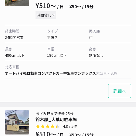
¥510〜
/ 日
¥50〜 / 15分
時間貸し可
貸出時間
タイプ
再入庫
24時間営業
平置き
可
長さ
車幅
高さ
480cm 以下
180cm 以下
制限なし
対応車種
オートバイ
軽自動車
コンパクトカー
中型車
ワンボックス
大型車・SUV
詳細へ
あざみ野まで徒歩 25分
鈴木邸_大葉町駐車場
4.8
/ 5件
¥510〜
/ 日
¥50〜 / 15分