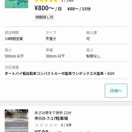
5
/ 14件
¥800〜
/ 日
¥88〜 / 15分
時間貸し可
貸出時間
タイプ
再入庫
24時間営業
平置き
可
長さ
車幅
高さ
500cm 以下
300cm 以下
制限なし
対応車種
オートバイ
軽自動車
コンパクトカー
中型車
ワンボックス
大型車・SUV
詳細へ
あざみ野まで徒歩 22分
中川3-7-17駐車場
0
/ 0件