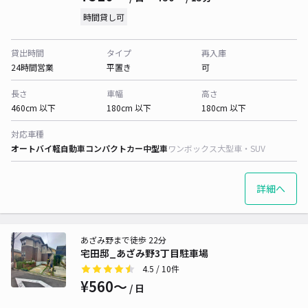
時間貸し可
貸出時間
タイプ
再入庫
24時間営業
平置き
可
長さ
車幅
高さ
460cm 以下
180cm 以下
180cm 以下
対応車種
オートバイ
軽自動車
コンパクトカー
中型車
ワンボックス
大型車・SUV
詳細へ
あざみ野まで徒歩 22分
宅田邸_あざみ野3丁目駐車場
4.5
/ 10件
¥560〜
/ 日