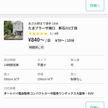
詳細へ
あざみ野まで徒歩 16分
たまプラーザ南口 新石川2丁目
5
/ 4件
¥840〜
/ 日
¥70〜 / 15分
時間貸し可
貸出時間
タイプ
再入庫
24時間営業
平置き
可
長さ
車幅
高さ
500cm 以下
190cm 以下
制限なし
対応車種
オートバイ
軽自動車
コンパクトカー
中型車
ワンボックス
大型車・SUV
詳細へ