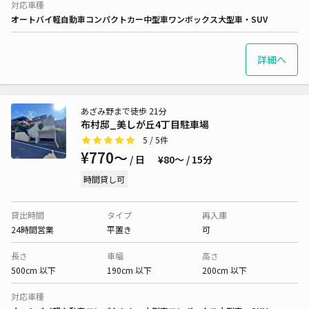
対応車種
オートバイ
軽自動車
コンパクトカー
中型車
ワンボックス
大型車・SUV
詳細へ
あざみ野まで徒歩 21分
布村邸_美しが丘4丁目駐車場
5
/ 5件
¥770〜
/ 日
¥80〜 / 15分
時間貸し可
貸出時間
タイプ
再入庫
24時間営業
平置き
可
長さ
車幅
高さ
500cm 以下
190cm 以下
200cm 以下
対応車種