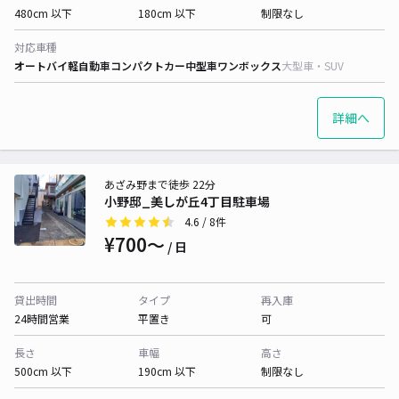
480cm 以下
180cm 以下
制限なし
対応車種
オートバイ
軽自動車
コンパクトカー
中型車
ワンボックス
大型車・SUV
詳細へ
あざみ野まで徒歩 22分
小野邸_美しが丘4丁目駐車場
4.6
/ 8件
¥700〜
/ 日
貸出時間
タイプ
再入庫
24時間営業
平置き
可
長さ
車幅
高さ
500cm 以下
190cm 以下
制限なし