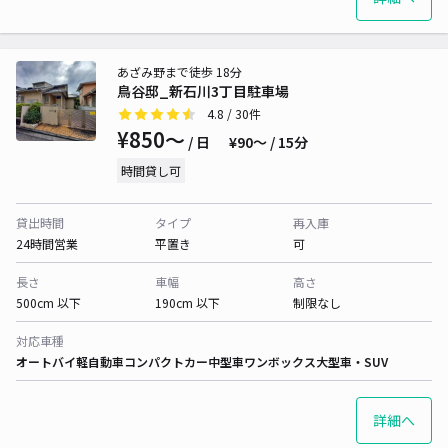
あざみ野まで徒歩 18分
鳥谷邸_新石川3丁目駐車場
4.8
/ 30件
¥850〜
/ 日
¥90〜 / 15分
時間貸し可
貸出時間
タイプ
再入庫
24時間営業
平置き
可
長さ
車幅
高さ
500cm 以下
190cm 以下
制限なし
対応車種
オートバイ
軽自動車
コンパクトカー
中型車
ワンボックス
大型車・SUV
詳細へ