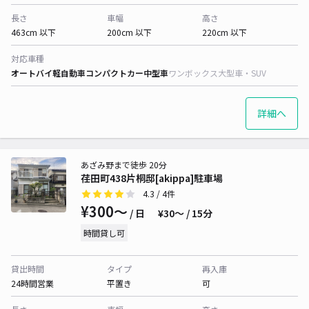
長さ
車幅
高さ
463cm 以下
200cm 以下
220cm 以下
対応車種
オートバイ
軽自動車
コンパクトカー
中型車
ワンボックス
大型車・SUV
詳細へ
あざみ野まで徒歩 20分
荏田町438片桐邸[akippa]駐車場
4.3
/ 4件
¥300〜
/ 日
¥30〜 / 15分
時間貸し可
貸出時間
タイプ
再入庫
24時間営業
平置き
可