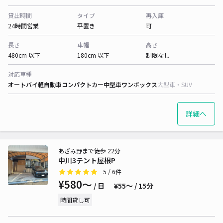
貸出時間
タイプ
再入庫
24時間営業
平置き
可
長さ
車幅
高さ
480cm 以下
180cm 以下
制限なし
対応車種
オートバイ
軽自動車
コンパクトカー
中型車
ワンボックス
大型車・SUV
詳細へ
あざみ野まで徒歩 22分
中川3テント屋根P
5
/ 6件
¥580〜
/ 日
¥55〜 / 15分
時間貸し可