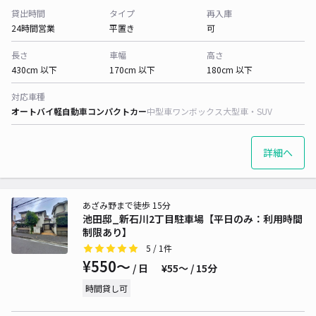
貸出時間
タイプ
再入庫
24時間営業
平置き
可
長さ
車幅
高さ
430cm 以下
170cm 以下
180cm 以下
対応車種
オートバイ
軽自動車
コンパクトカー
中型車
ワンボックス
大型車・SUV
詳細へ
あざみ野まで徒歩 15分
池田邸_新石川2丁目駐車場【平日のみ：利用時間
制限あり】
5
/ 1件
¥550〜
/ 日
¥55〜 / 15分
時間貸し可