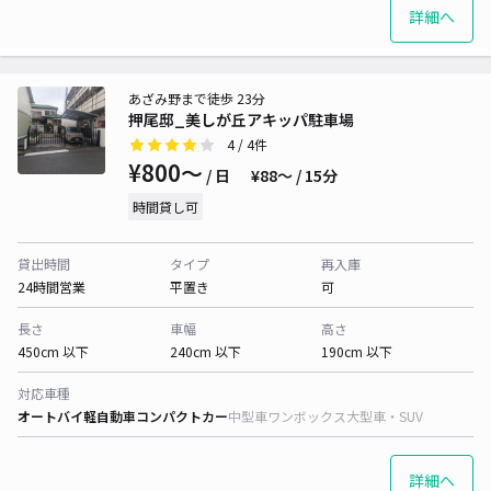
詳細へ
あざみ野まで徒歩 23分
押尾邸_美しが丘アキッパ駐車場
4
/ 4件
¥800〜
/ 日
¥88〜 / 15分
時間貸し可
貸出時間
タイプ
再入庫
24時間営業
平置き
可
長さ
車幅
高さ
450cm 以下
240cm 以下
190cm 以下
対応車種
オートバイ
軽自動車
コンパクトカー
中型車
ワンボックス
大型車・SUV
詳細へ