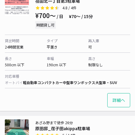
荏田北一丁目第3駐車場
4.8
/ 4件
¥700〜
/ 日
¥70〜 / 15分
時間貸し可
貸出時間
タイプ
再入庫
24時間営業
平置き
可
長さ
車幅
高さ
500cm 以下
190cm 以下
制限なし
対応車種
オートバイ
軽自動車
コンパクトカー
中型車
ワンボックス
大型車・SUV
詳細へ
あざみ野まで徒歩 26分
原田邸_荏子田akippa駐車場