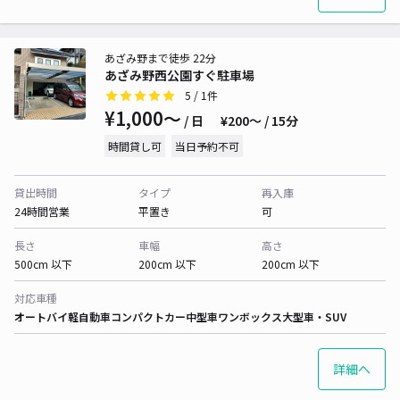
あざみ野まで徒歩 22分
あざみ野西公園すぐ駐車場
5
/ 1件
¥1,000〜
/ 日
¥200〜 / 15分
時間貸し可
当日予約不可
貸出時間
タイプ
再入庫
24時間営業
平置き
可
長さ
車幅
高さ
500cm 以下
200cm 以下
200cm 以下
対応車種
オートバイ
軽自動車
コンパクトカー
中型車
ワンボックス
大型車・SUV
詳細へ