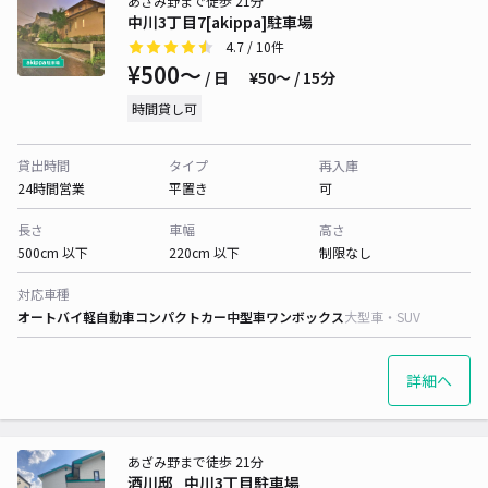
あざみ野まで徒歩 21分
中川3丁目7[akippa]駐車場
4.7
/ 10件
¥500〜
/ 日
¥50〜 / 15分
時間貸し可
貸出時間
タイプ
再入庫
24時間営業
平置き
可
長さ
車幅
高さ
500cm 以下
220cm 以下
制限なし
対応車種
オートバイ
軽自動車
コンパクトカー
中型車
ワンボックス
大型車・SUV
詳細へ
あざみ野まで徒歩 21分
酒川邸_中川3丁目駐車場