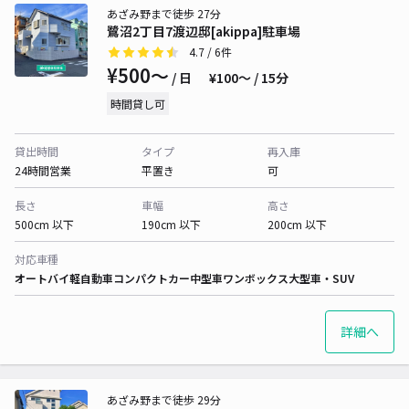
あざみ野まで徒歩 27分
鷺沼2丁目7渡辺邸[akippa]駐車場
4.7
/ 6件
¥500〜
/ 日
¥100〜 / 15分
時間貸し可
貸出時間
タイプ
再入庫
24時間営業
平置き
可
長さ
車幅
高さ
500cm 以下
190cm 以下
200cm 以下
対応車種
オートバイ
軽自動車
コンパクトカー
中型車
ワンボックス
大型車・SUV
詳細へ
あざみ野まで徒歩 29分