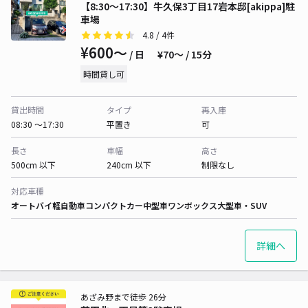
【8:30〜17:30】牛久保3丁目17岩本邸[akippa]駐
車場
4.8
/ 4件
¥600〜
/ 日
¥70〜 / 15分
時間貸し可
貸出時間
タイプ
再入庫
08:30 〜17:30
平置き
可
長さ
車幅
高さ
500cm 以下
240cm 以下
制限なし
対応車種
オートバイ
軽自動車
コンパクトカー
中型車
ワンボックス
大型車・SUV
詳細へ
あざみ野まで徒歩 26分