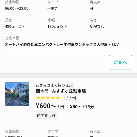
貸出時間
タイプ
再入庫
06:00 〜22:00
平置き
可
長さ
車幅
高さ
490cm 以下
190cm 以下
制限なし
対応車種
オートバイ
軽自動車
コンパクトカー
中型車
ワンボックス
大型車・SUV
詳細へ
あざみ野まで徒歩 21分
西本邸_みすずヶ丘駐車場
5
/ 22件
¥600〜
/ 日
¥60〜 / 15分
時間貸し可
貸出時間
タイプ
再入庫