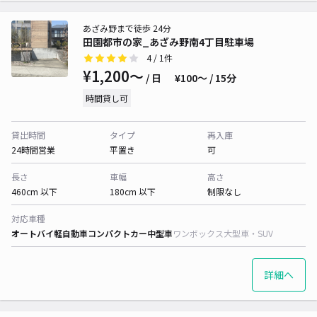
あざみ野まで徒歩 24分
田園都市の家_あざみ野南4丁目駐車場
4
/ 1件
¥1,200〜
/ 日
¥100〜 / 15分
時間貸し可
貸出時間
タイプ
再入庫
24時間営業
平置き
可
長さ
車幅
高さ
460cm 以下
180cm 以下
制限なし
対応車種
オートバイ
軽自動車
コンパクトカー
中型車
ワンボックス
大型車・SUV
詳細へ