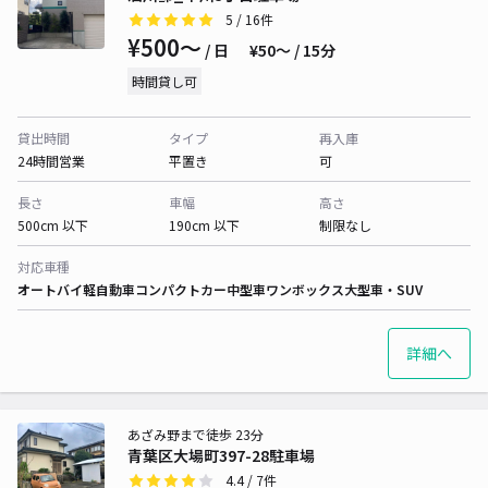
5
/ 16件
¥500〜
/ 日
¥50〜 / 15分
時間貸し可
貸出時間
タイプ
再入庫
24時間営業
平置き
可
長さ
車幅
高さ
500cm 以下
190cm 以下
制限なし
対応車種
オートバイ
軽自動車
コンパクトカー
中型車
ワンボックス
大型車・SUV
詳細へ
あざみ野まで徒歩 23分
青葉区大場町397-28駐車場
4.4
/ 7件