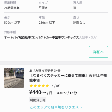
貸出時間
タイプ
再入庫
24時間営業
平置き
可
長さ
車幅
高さ
500cm 以下
250cm 以下
制限なし
対応車種
オートバイ
軽自動車
コンパクトカー
中型車
ワンボックス
大型車・SUV
詳細へ
あざみ野まで徒歩 34分
【なるべくステッカーに寄せて駐車】菅谷邸:中川
駐車場
5
/ 8件
¥440〜
/ 日
¥30〜 / 15分
時間貸し可
このエリアで駐車場をリクエスト