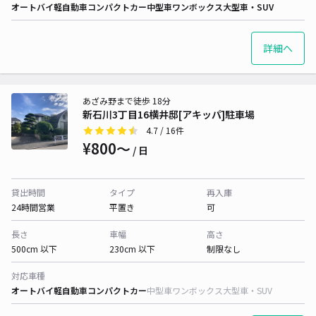
オートバイ
軽自動車
コンパクトカー
中型車
ワンボックス
大型車・SUV
詳細へ
あざみ野まで徒歩 18分
新石川3丁目16横井邸[アキッパ]駐車場
4.7
/ 16件
¥800〜
/ 日
貸出時間
タイプ
再入庫
24時間営業
平置き
可
長さ
車幅
高さ
500cm 以下
230cm 以下
制限なし
対応車種
オートバイ
軽自動車
コンパクトカー
中型車
ワンボックス
大型車・SUV