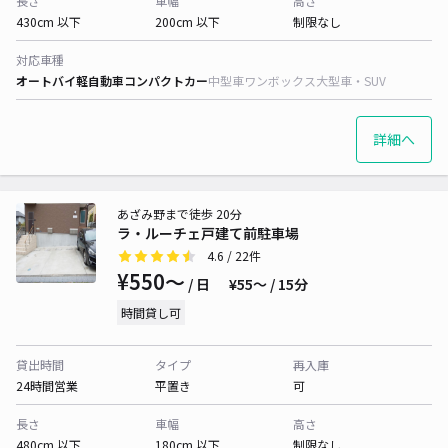
長さ
車幅
高さ
430cm 以下
200cm 以下
制限なし
対応車種
オートバイ
軽自動車
コンパクトカー
中型車
ワンボックス
大型車・SUV
詳細へ
あざみ野まで徒歩 20分
ラ・ルーチェ戸建て前駐車場
4.6
/ 22件
¥550〜
/ 日
¥55〜 / 15分
時間貸し可
貸出時間
タイプ
再入庫
24時間営業
平置き
可
長さ
車幅
高さ
480cm 以下
180cm 以下
制限なし