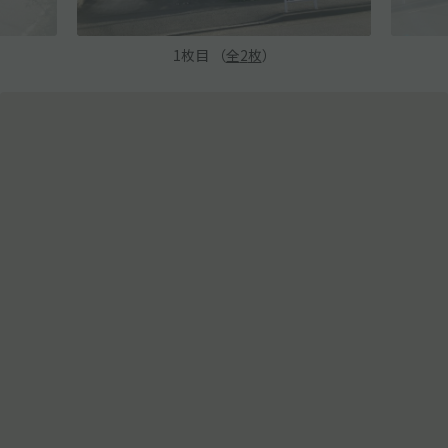
1
枚目 （
全
2
枚
）