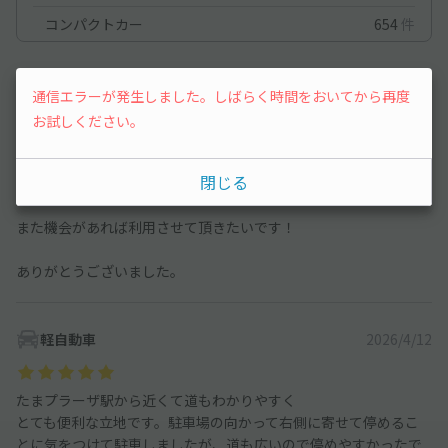
コンパクトカー
654
件
コンパクトカー
2026/6/29
通信エラーが発生しました。しばらく時間をおいてから再度
お試しください。
駅から近くとても便利です。
閉じる
初心者マークですが、特に問題なく駐車もできました。
また機会があれば利用させて頂きたいです！
ありがとうございました。
軽自動車
2026/4/12
たまプラーザ駅から近くて道もわかりやすく
とても便利な立地です。駐車場の向かって右側に寄せて停めるこ
とに気をつけて駐車しましたが、道も広いので停めやすかったで