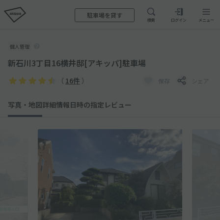
駐車場を貸す
検索
ログイン
メニュー
個人管理
新石川3丁目16横井邸[アキッパ]駐車場
（
16件
）
保存
シェア
写真・地図
詳細情報
日時の指定
レビュー