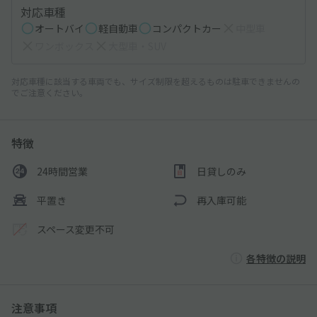
対応車種
オートバイ
軽自動車
コンパクトカー
中型車
ワンボックス
大型車・SUV
対応車種に該当する車両でも、サイズ制限を超えるものは駐車できませんの
でご注意ください。
特徴
24時間営業
日貸しのみ
平置き
再入庫可能
スペース変更不可
各特徴の説明
注意事項