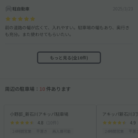
軽自動車
2025/3/23
前の道路の幅が広くて、入れやすい。駐車場の幅もあり、奥行き
も充分。また使わせてもらいたい。
もっと見る(全16件)
周辺の駐車場：
10
件あります
小野邸_新石川アキッパ駐車場
アキッパ新石川3
4.8
（10件）
4.9
24時間営業
平置き
再入庫可能
24時間営業
平置