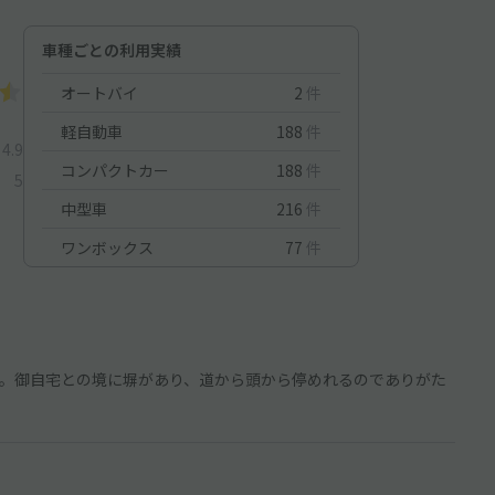
車種ごとの利用実績
オートバイ
2
件
軽自動車
188
件
4.9
コンパクトカー
188
件
5
中型車
216
件
ワンボックス
77
件
。御自宅との境に塀があり、道から頭から停めれるのでありがた