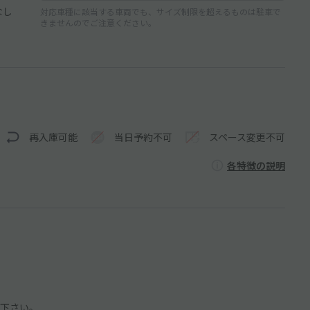
なし
対応車種に該当する車両でも、サイズ制限を超えるものは駐車で
きませんのでご注意ください。
再入庫可能
当日予約不可
スペース変更不可
各特徴の説明
下さい。