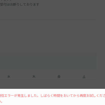
受付はお断りしております
水
木
金
土
通信エラーが発生しました。しばらく時間をおいてから再度お試しくだ
い。
7
8