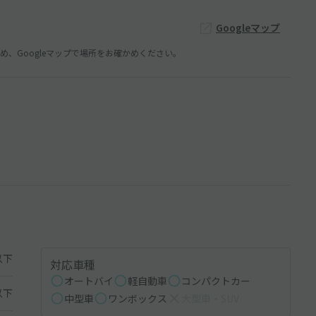
Googleマップ
、Googleマップで場所をお確かめください。
以下
対応車種
オートバイ
軽自動車
コンパクトカー
以下
中型車
ワンボックス
大型車・SUV