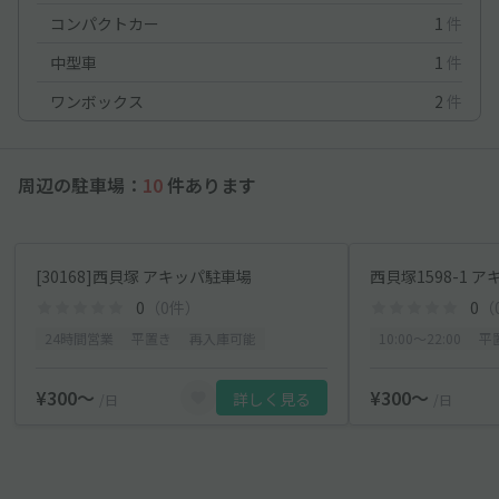
コンパクトカー
1
件
中型車
1
件
ワンボックス
2
件
周辺の駐車場：
10
件あります
[30168]西貝塚 アキッパ駐車場
西貝塚1598-1 
0
（0件）
0
（
24時間営業
平置き
再入庫可能
10:00〜22:00
平
¥300〜
¥300〜
詳しく見る
/日
/日