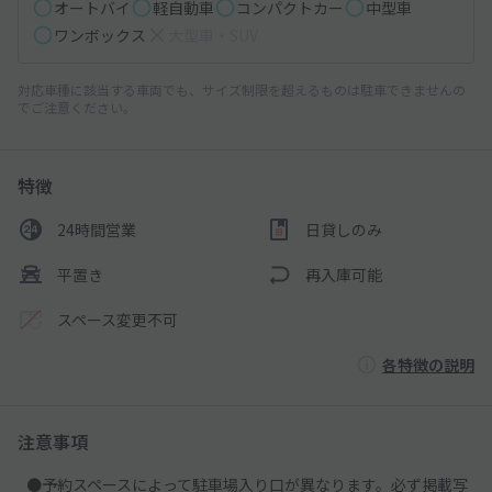
オートバイ
軽自動車
コンパクトカー
中型車
ワンボックス
大型車・SUV
対応車種に該当する車両でも、サイズ制限を超えるものは駐車できませんの
でご注意ください。
特徴
24時間営業
日貸しのみ
平置き
再入庫可能
スペース変更不可
各特徴の説明
注意事項
●予約スペースによって駐車場入り口が異なります。必ず掲載写