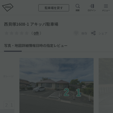
駐車場を貸す
検索
ログイン
メニュー
西貝塚1608-1 アキッパ駐車場
（
0件
）
保存
シェア
写真・地図
詳細情報
日時の指定
レビュー