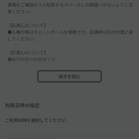
真等をご確認のうえ駐車するスペースにお間違いのないようご注
意ください。
【区画1,2について】
●入庫の際はチェーンポールを移動させ、出庫時は元の位置に戻
してください。
【区画3,4について】
●縦列駐車の駐車場です。
●駐車場内に傾斜がございます。車高が低いお車はご注意くださ
続きを読む
い。
●区画線や車止めがありません。駐車場内には他の車も駐車する
ので、掲載写真で駐車位置を確認し、必ず予約後に指定された区
利用日時の指定
画をご利用ください。
ご利用日時を選択してください