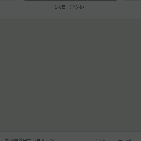
1
枚目 （
全
5
枚
）
静岡県磐田市西貝塚1608-1