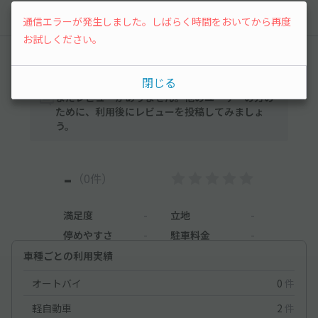
以降の空き状況は毎日24:00に更新されます。
通信エラーが発生しました。しばらく時間をおいてから再度
お試しください。
レビュー
閉じる
まだレビューがありません。他のユーザーの方の
ために、利用後にレビューを投稿してみましょ
う。
-
（0件）
満足度
-
立地
-
停めやすさ
-
駐車料金
-
車種ごとの利用実績
オートバイ
0
件
軽自動車
2
件