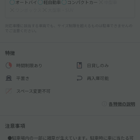
オートバイ
軽自動車
コンパクトカー
中型車
ワンボックス
大型車・SUV
対応車種に該当する車両でも、サイズ制限を超えるものは駐車できませんの
でご注意ください。
特徴
時間制限あり
日貸しのみ
平置き
再入庫可能
スペース変更不可
各特徴の説明
注意事項
●駐車場内の一部に雑草が生えています。駐車時に車に当たる可