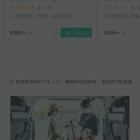
5
（1件）
0
（
24時間営業
平置き
再入庫可能
24時間営業
平置
¥500〜
¥300〜
詳しく見る
/日
/日
駐車場予約のアキッパ
静岡県の駐車場
磐田市の駐車場