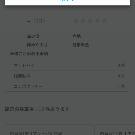
-
（0件）
満足度
-
立地
-
停めやすさ
-
駐車料金
-
車種ごとの利用実績
オートバイ
0
件
軽自動車
0
件
コンパクトカー
1
件
周辺の駐車場：
10
件あります
西貝塚1853 アキッパ駐車場
西貝塚1739-1 