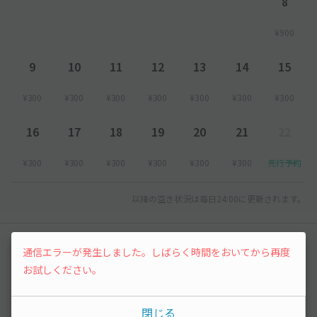
8
¥900
9
10
11
12
13
14
15
¥300
¥300
¥300
¥300
¥300
¥300
¥300
16
17
18
19
20
21
22
¥300
¥300
¥300
¥300
¥300
¥300
先行予約
以降の空き状況は毎日24:00に更新されます。
レビュー
通信エラーが発生しました。しばらく時間をおいてから再度
お試しください。
まだレビューがありません。他のユーザーの方の
ために、利用後にレビューを投稿してみましょ
閉じる
う。