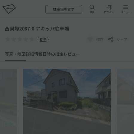
駐車場を貸す
検索
ログイン
メニュー
西貝塚2087-8 アキッパ駐車場
（
0件
）
保存
シェア
写真・地図
詳細情報
日時の指定
レビュー