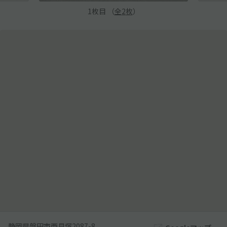
1
枚目 （
全
2
枚
）
静岡県磐田市西貝塚2087-8