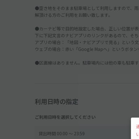
●空き地をそのまま駐車場として利用しますので、雨
解頂ける方のご利用をお願い致します。
●カーナビ等で目的地設定した場合、正しい位置が表
下に下記文言のナビアプリのリンクがあるので、そち
アプリの場合：「地図・ナビアプリで見る」という文
ウェブの場合：赤い「Google Mapへ」というボタ
●区画線はありません。駐車場内には他の車も駐車す
利用日時の指定
ご利用日時を選択してください
貸出時間 00:00 〜 23:59