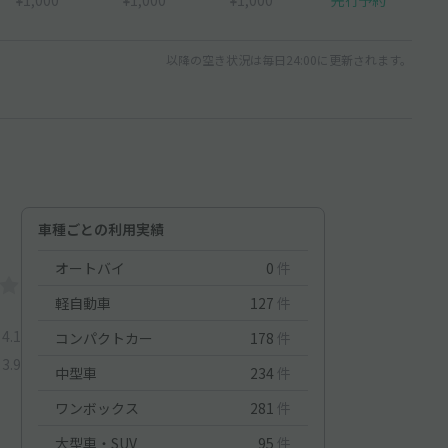
以降の空き状況は毎日24:00に更新されます。
車種ごとの利用実績
オートバイ
0
件
軽自動車
127
件
4.1
コンパクトカー
178
件
3.9
中型車
234
件
ワンボックス
281
件
大型車・SUV
95
件