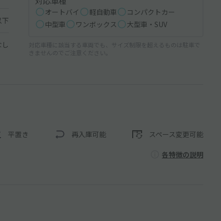
対応車種
オートバイ
軽自動車
コンパクトカー
以下
中型車
ワンボックス
大型車・SUV
なし
対応車種に該当する車両でも、サイズ制限を超えるものは駐車で
きませんのでご注意ください。
平置き
再入庫可能
スペース変更可能
各特徴の説明