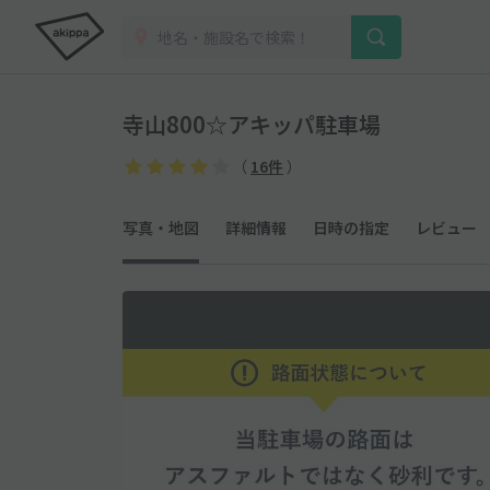
寺山800☆アキッパ駐車場
（
16件
）
写真・地図
詳細情報
日時の指定
レビュー