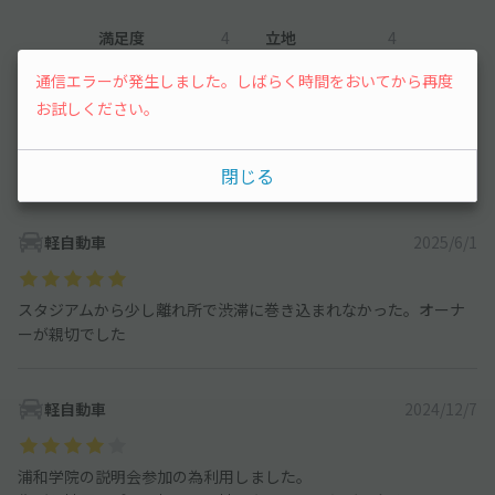
満足度
4
立地
4
停めやすさ
4
駐車料金
4.3
通信エラーが発生しました。しばらく時間をおいてから再度
車種ごとの利用実績
お試しください。
オートバイ
0
件
閉じる
軽自動車
118
件
軽自動車
2025/6/1
スタジアムから少し離れ所で渋滞に巻き込まれなかった。オーナ
ーが親切でした
軽自動車
2024/12/7
浦和学院の説明会参加の為利用しました。