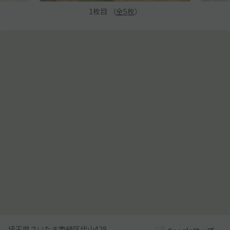
1
枚目 （
全
5
枚
）
埼玉県さいたま市緑区代山428