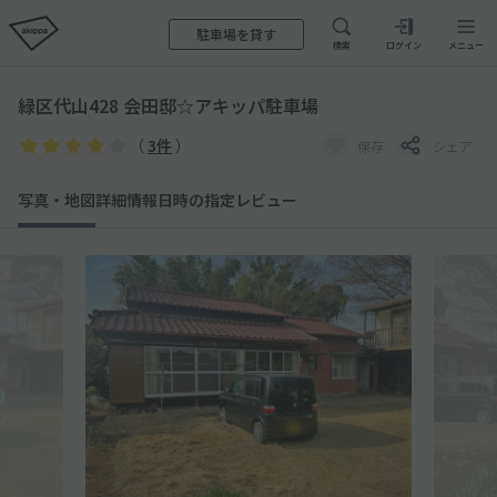
駐車場を貸す
検索
ログイン
メニュー
緑区代山428 会田邸☆アキッパ駐車場
（
3件
）
保存
シェア
写真・地図
詳細情報
日時の指定
レビュー