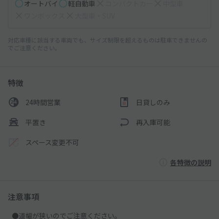
オートバイ
軽自動車
コンパクトカー
中型車
ワンボックス
大型車・SUV
対応車種に該当する車両でも、サイズ制限を超えるものは駐車できませんの
でご注意ください。
特徴
24時間営業
日貸しのみ
平置き
再入庫可能
スペース変更不可
各特徴の説明
注意事項
●道幅が狭いのでご注意ください。