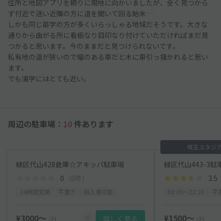
住所と地図アプリを頼りに現地に向かいましたが、全く見つから
ず付近で迷い近隣の方に道を聞いて回る始末…
しかも同じ苗字の方が多くいらっしゃる地域だそうです。大きな
通りから曲がる所に看板なり目印なり付けていただければまだ見
つかると思います。今のままだと見つけられないです。
私有地の道が狭いので幅のある車だと木に車引っ掻かれると思い
ます。
でも浦学にはとても近い。
周辺の駐車場：
10
件あります
埼玉スタジア
緑区代山428倉庫☆アキッパ駐車場
緑区代山443-3駐
0
（0件）
3.5
24時間営業
平置き
再入庫可能
08:00〜22:30
平
¥3000〜
¥1500〜
詳しく見る
/日
/日