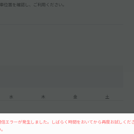
車位置を確認し、ご利用ください。
水
木
金
土
通信エラーが発生しました。しばらく時間をおいてから再度お試しくだ
い。
7
8