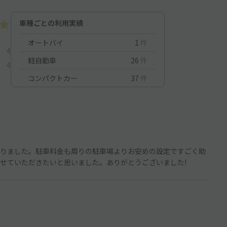
車種ごとの利用実績
オートバイ
1
件
4
軽自動車
26
件
4
コンパクトカー
37
件
りました。駐車料金も周りの駐車場よりお安めの設定ですごく助
せていただきたいと思いました。ありがとうございました!