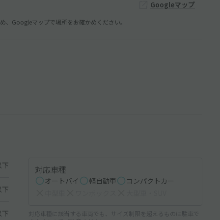
Googleマップ
、Googleマップで場所をお確かめください。
以下
対応車種
オートバイ
軽自動車
コンパクトカー
以下
中型車
ワンボックス
大型車・SUV
以下
対応車種に該当する車両でも、サイズ制限を超えるものは駐車で