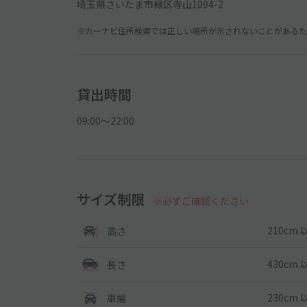
埼玉県さいたま市緑区寺山1094-2
※カーナビ住所検索では正しい場所が示されないことがあるため
貸出時間
09:00〜22:00
サイズ制限
※必ずご確認ください
210cm 
高さ
430cm 
長さ
230cm 
車幅