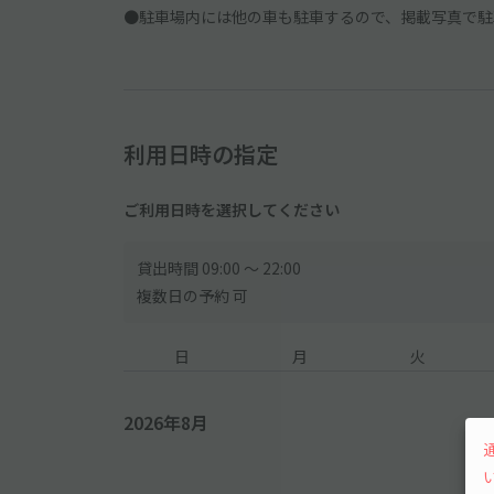
●駐車場内には他の車も駐車するので、掲載写真で駐
利用日時の指定
ご利用日時を選択してください
貸出時間 09:00 〜 22:00
複数日の予約 可
日
月
火
2026年8月