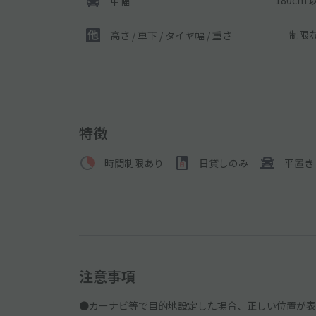
180cm 
車幅
制限
高さ / 車下 / タイヤ幅 /
重さ
特徴
時間制限あり
日貸しのみ
平置き
注意事項
●カーナビ等で目的地設定した場合、正しい位置が表