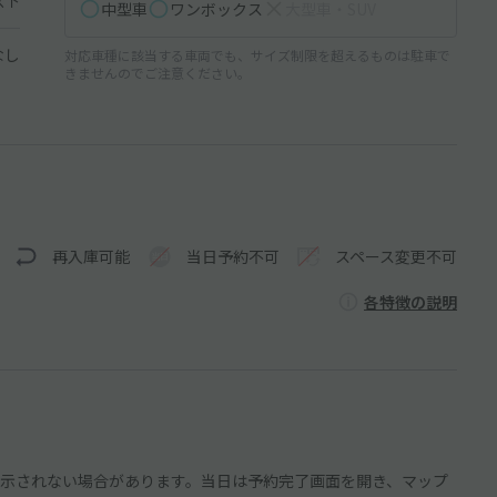
以下
中型車
ワンボックス
大型車・SUV
なし
対応車種に該当する車両でも、サイズ制限を超えるものは駐車で
きませんのでご注意ください。
再入庫可能
当日予約不可
スペース変更不可
各特徴の説明
示されない場合があります。当日は予約完了画面を開き、マップ