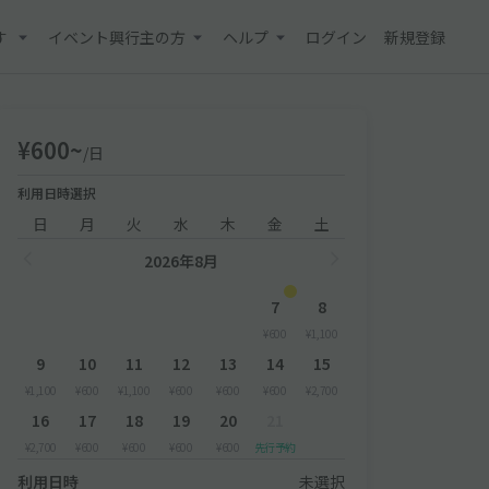
す
イベント興行主の方
ヘルプ
ログイン
新規登録
¥600~
/日
利用日時選択
日
月
火
水
木
金
土
2026年8月
7
8
¥600
¥1,100
9
10
11
12
13
14
15
¥1,100
¥600
¥1,100
¥600
¥600
¥600
¥2,700
16
17
18
19
20
21
¥2,700
¥600
¥600
¥600
¥600
先行予約
利用日時
未選択