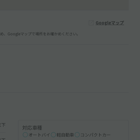
Googleマップ
、Googleマップで場所をお確かめください。
以下
対応車種
オートバイ
軽自動車
コンパクトカー