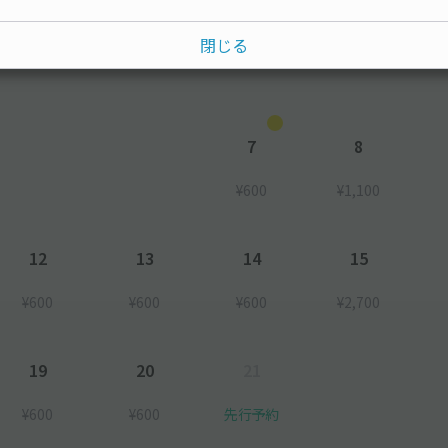
水
木
金
土
閉じる
7
8
¥600
¥1,100
12
13
14
15
¥600
¥600
¥600
¥2,700
19
20
21
¥600
¥600
先行予約