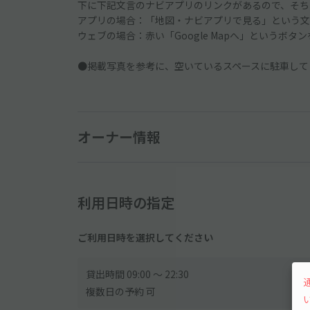
下に下記文言のナビアプリのリンクがあるので、そち
アプリの場合：「地図・ナビアプリで見る」という文
ウェブの場合：赤い「Google Mapへ」というボタ
●掲載写真を参考に、空いているスペースに駐車して
オーナー情報
利用日時の指定
ご利用日時を選択してください
貸出時間 09:00 〜 22:30
複数日の予約 可