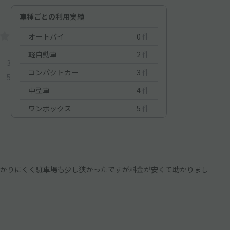
車種ごとの利用実績
オートバイ
0
件
軽自動車
2
件
3
コンパクトカー
3
件
5
中型車
4
件
ワンボックス
5
件
かりにくく駐車場も少し狭かったですが料金が安くて助かりまし