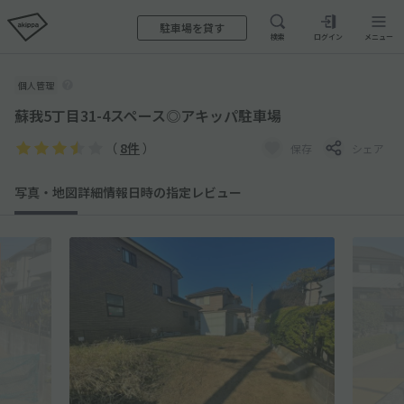
駐車場を貸す
検索
ログイン
メニュー
個人管理
蘇我5丁目31-4スペース◎アキッパ駐車場
（
8件
）
保存
シェア
写真・地図
詳細情報
日時の指定
レビュー