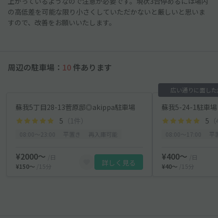
上がっているようなので注意が必要です。現状3台停めるには場内
の高低差を可能な限り小さくしていただかないと厳しいと思いま
すので、改善をお願いいたします。
周辺の駐車場：
10
件あります
広い通りに面した
蘇我5丁目28-13菅原邸◎akippa駐車場
蘇我5-24-1駐車場
5
（1件）
5
（
08:00〜23:00
平置き
再入庫可能
08:00〜17:00
平
¥2000〜
¥400〜
/日
/日
詳しく見る
¥150〜
/15分
¥40〜
/15分