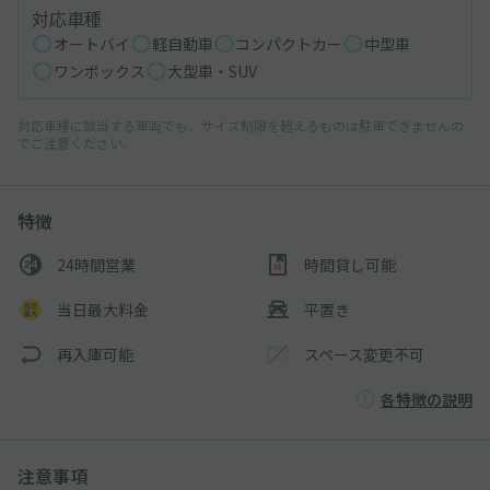
対応車種
オートバイ
軽自動車
コンパクトカー
中型車
ワンボックス
大型車・SUV
対応車種に該当する車両でも、サイズ制限を超えるものは駐車できませんの
でご注意ください。
特徴
24時間営業
時間貸し可能
当日最大料金
平置き
再入庫可能
スペース変更不可
各特徴の説明
注意事項