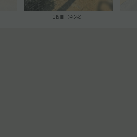
1
枚目 （
全
5
枚
）