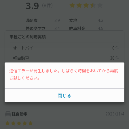
3.9
（8件）
満足度
3.9
立地
4.3
停めやすさ
3.4
駐車料金
4.5
車種ごとの利用実績
オートバイ
0
件
軽自動車
38
件
コンパクトカー
27
件
通信エラーが発生しました。しばらく時間をおいてから再度
お試しください。
中型車
30
件
ワンボックス
20
件
閉じる
大型車・SUV
32
件
軽自動車
2023/11/4