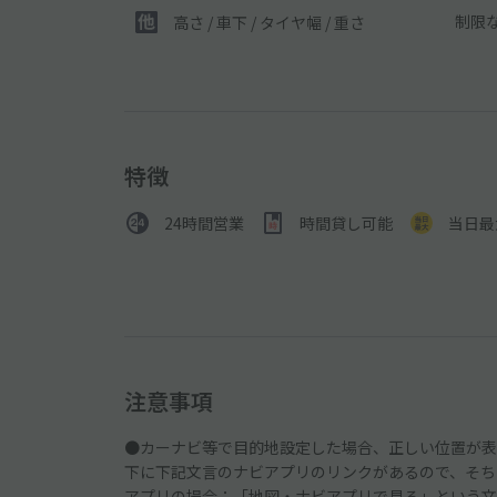
制限
高さ / 車下 / タイヤ幅 /
重さ
特徴
24時間営業
時間貸し可能
当日最
注意事項
●カーナビ等で目的地設定した場合、正しい位置が表
下に下記文言のナビアプリのリンクがあるので、そち
アプリの場合：「地図・ナビアプリで見る」という文