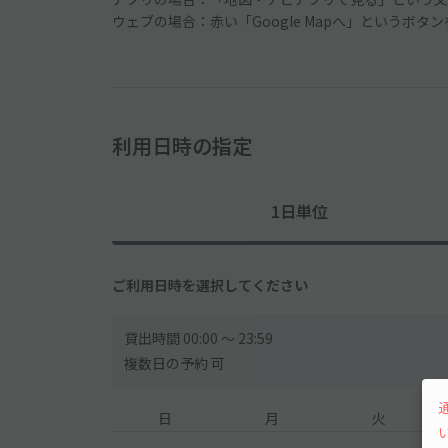
ウェブの場合：赤い「Google Mapへ」というボタ
利用日時の指定
1日単位
ご利用日時を選択してください
貸出時間 00:00 〜 23:59
複数日の予約 可
日
月
火