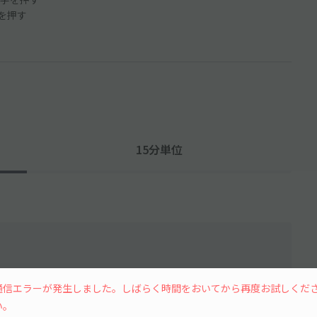
ンを押す
15分単位
通信エラーが発生しました。しばらく時間をおいてから再度お試しくだ
水
木
金
土
い。