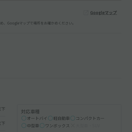
Googleマップ
、Googleマップで場所をお確かめください。
以下
対応車種
オートバイ
軽自動車
コンパクトカー
以下
中型車
ワンボックス
大型車・SUV