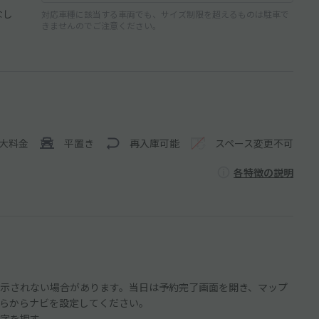
なし
対応車種に該当する車両でも、サイズ制限を超えるものは駐車で
きませんのでご注意ください。
大料金
平置き
再入庫可能
スペース変更不可
各特徴の説明
示されない場合があります。当日は予約完了画面を開き、マップ
らからナビを設定してください。
字を押す