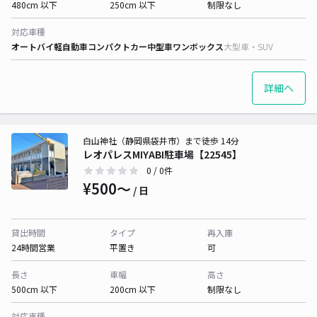
480cm 以下
250cm 以下
制限なし
対応車種
オートバイ
軽自動車
コンパクトカー
中型車
ワンボックス
大型車・SUV
詳細へ
白山神社（静岡県袋井市）まで徒歩 14分
レオパレスMIYABI駐車場【22545】
0
/ 0件
¥500〜
/ 日
貸出時間
タイプ
再入庫
24時間営業
平置き
可
長さ
車幅
高さ
500cm 以下
200cm 以下
制限なし
対応車種