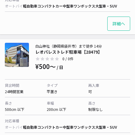
オートバイ
軽自動車
コンパクトカー
中型車
ワンボックス
大型車・SUV
詳細へ
白山神社（静岡県袋井市）まで徒歩 14分
レオパレストレド駐車場【28479】
0
/ 0件
¥500〜
/ 日
貸出時間
タイプ
再入庫
24時間営業
平置き
可
長さ
車幅
高さ
500cm 以下
200cm 以下
制限なし
対応車種
オートバイ
軽自動車
コンパクトカー
中型車
ワンボックス
大型車・SUV