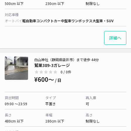
500cm 以下
230cm 以下
制限なし
対応車種
オートバイ
軽自動車
コンパクトカー
中型車
ワンボックス
大型車・SUV
詳細へ
白山神社（静岡県袋井市）まで徒歩 44分
鷲巣389-3ガレージ
0
/ 0件
¥600〜
/ 日
貸出時間
タイプ
再入庫
09:00 〜23:59
平置き
可
長さ
車幅
高さ
480cm 以下
180cm 以下
制限なし