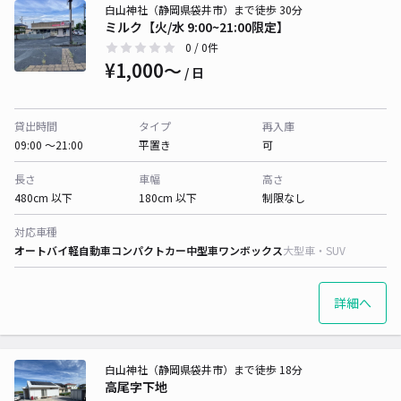
白山神社（静岡県袋井市）まで徒歩 30分
ミルク【火/水 9:00~21:00限定】
0
/ 0件
¥1,000〜
/ 日
貸出時間
タイプ
再入庫
09:00 〜21:00
平置き
可
長さ
車幅
高さ
480cm 以下
180cm 以下
制限なし
対応車種
オートバイ
軽自動車
コンパクトカー
中型車
ワンボックス
大型車・SUV
詳細へ
白山神社（静岡県袋井市）まで徒歩 18分
高尾字下地