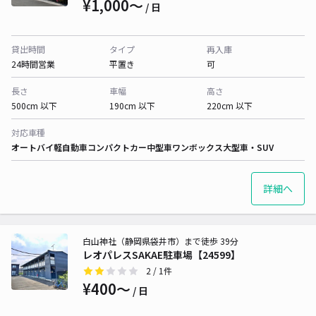
¥1,000〜
/ 日
貸出時間
タイプ
再入庫
24時間営業
平置き
可
長さ
車幅
高さ
500cm 以下
190cm 以下
220cm 以下
対応車種
オートバイ
軽自動車
コンパクトカー
中型車
ワンボックス
大型車・SUV
詳細へ
白山神社（静岡県袋井市）まで徒歩 39分
レオパレスSAKAE駐車場【24599】
2
/ 1件
¥400〜
/ 日