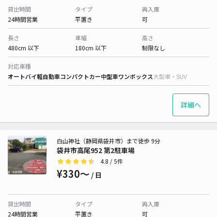
貸出時間
タイプ
再入庫
24時間営業
平置き
可
長さ
車幅
高さ
480cm 以下
180cm 以下
制限なし
対応車種
オートバイ
軽自動車
コンパクトカー
中型車
ワンボックス
大型車・SUV
詳細へ
白山神社（静岡県袋井市）まで徒歩 9分
袋井市高尾952 第2駐車場
4.8
/ 5件
¥330〜
/ 日
貸出時間
タイプ
再入庫
24時間営業
平置き
可