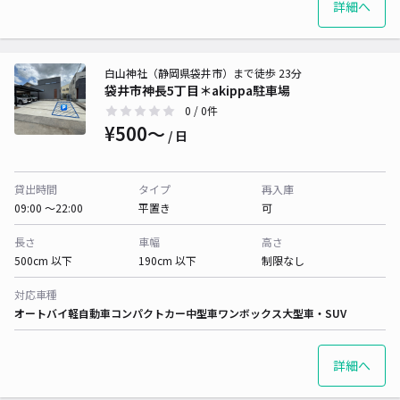
詳細へ
白山神社（静岡県袋井市）まで徒歩 23分
袋井市神長5丁目＊akippa駐車場
0
/ 0件
¥500〜
/ 日
貸出時間
タイプ
再入庫
09:00 〜22:00
平置き
可
長さ
車幅
高さ
500cm 以下
190cm 以下
制限なし
対応車種
オートバイ
軽自動車
コンパクトカー
中型車
ワンボックス
大型車・SUV
詳細へ