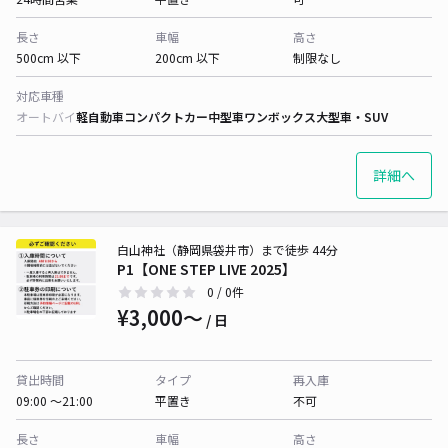
長さ
車幅
高さ
500cm 以下
200cm 以下
制限なし
対応車種
オートバイ
軽自動車
コンパクトカー
中型車
ワンボックス
大型車・SUV
詳細へ
白山神社（静岡県袋井市）まで徒歩 44分
P1【ONE STEP LIVE 2025】
0
/ 0件
¥3,000〜
/ 日
貸出時間
タイプ
再入庫
09:00 〜21:00
平置き
不可
長さ
車幅
高さ