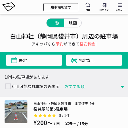
駐車場を貸す
検索
ログイン
メニュー
一覧
地図
白山神社（静岡県袋井市）周辺の駐車場
アキッパなら
予約
ができて
格安料金
!
未定
指定なし
16件の駐車場があります
利用可能な駐車場のみ表示
白山神社（静岡県袋井市）まで徒歩 4分
袋井駅前第6駐車場
5
/ 1件
¥200〜
/ 日
¥25〜 / 15分