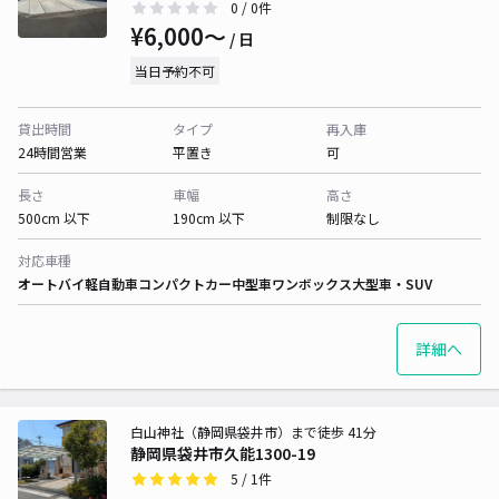
0
/ 0件
¥6,000〜
/ 日
当日予約不可
貸出時間
タイプ
再入庫
24時間営業
平置き
可
長さ
車幅
高さ
500cm 以下
190cm 以下
制限なし
対応車種
オートバイ
軽自動車
コンパクトカー
中型車
ワンボックス
大型車・SUV
詳細へ
白山神社（静岡県袋井市）まで徒歩 41分
静岡県袋井市久能1300-19
5
/ 1件