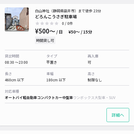
白山神社（静岡県袋井市）まで徒歩 23分
どろんこうさぎ駐車場
0
/ 0件
¥500〜
/ 日
¥50〜 / 15分
時間貸し可
貸出時間
タイプ
再入庫
08:30 〜23:00
平置き
可
長さ
車幅
高さ
460cm 以下
180cm 以下
制限なし
対応車種
オートバイ
軽自動車
コンパクトカー
中型車
ワンボックス
大型車・SUV
詳細へ