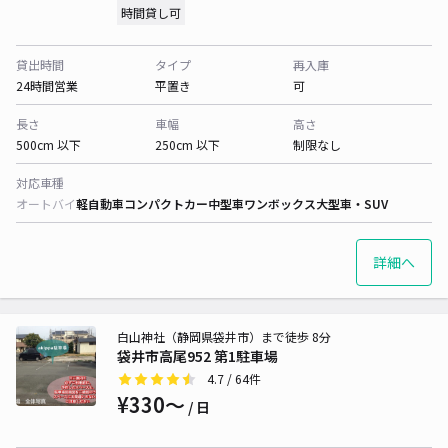
時間貸し可
貸出時間
タイプ
再入庫
24時間営業
平置き
可
長さ
車幅
高さ
500cm 以下
250cm 以下
制限なし
対応車種
オートバイ
軽自動車
コンパクトカー
中型車
ワンボックス
大型車・SUV
詳細へ
白山神社（静岡県袋井市）まで徒歩 8分
袋井市高尾952 第1駐車場
4.7
/ 64件
¥330〜
/ 日