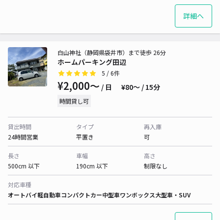
詳細へ
白山神社（静岡県袋井市）まで徒歩 26分
ホームパーキング田辺
5
/ 6件
¥2,000〜
/ 日
¥80〜 / 15分
時間貸し可
貸出時間
タイプ
再入庫
24時間営業
平置き
可
長さ
車幅
高さ
500cm 以下
190cm 以下
制限なし
対応車種
オートバイ
軽自動車
コンパクトカー
中型車
ワンボックス
大型車・SUV