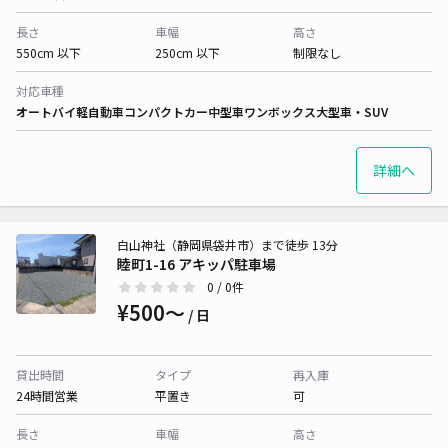
長さ
車幅
高さ
550cm 以下
250cm 以下
制限なし
対応車種
オートバイ
軽自動車
コンパクトカー
中型車
ワンボックス
大型車・SUV
詳細へ
白山神社（静岡県袋井市）まで徒歩 13分
睦町1-16 アキッパ駐車場
0
/ 0件
¥500〜
/ 日
貸出時間
タイプ
再入庫
24時間営業
平置き
可
長さ
車幅
高さ