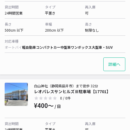
貸出時間
タイプ
再入庫
24時間営業
平置き
可
長さ
車幅
高さ
500cm 以下
200cm 以下
制限なし
対応車種
オートバイ
軽自動車
コンパクトカー
中型車
ワンボックス
大型車・SUV
詳細へ
白山神社（静岡県袋井市）まで徒歩 32分
レオパレスサンヒルズⅢ駐車場【17701】
0
/ 0件
¥400〜
/ 日
貸出時間
タイプ
再入庫
24時間営業
平置き
可