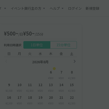
す
イベント興行主の方
ヘルプ
ログイン
新規登録
¥500~
¥50~
/日
/15分
1日単位
15分単位
利用日時選択
日
月
火
水
木
金
土
2026年8月
6
7
8
¥500
¥500
¥2,500
9
10
11
12
13
14
15
¥2,500
¥500
¥2,500
¥500
¥500
¥500
¥2,500
16
17
18
19
20
21
22
¥2,500
¥500
¥500
¥500
¥500
¥500
¥2,500