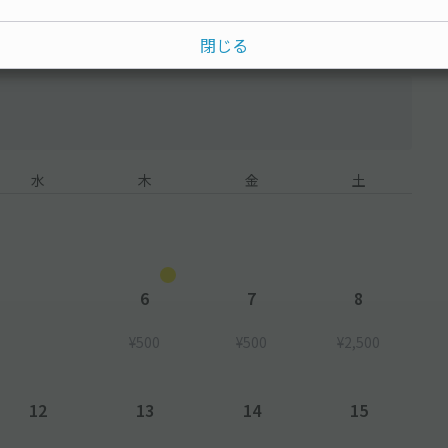
閉じる
水
木
金
土
6
7
8
¥500
¥500
¥2,500
12
13
14
15