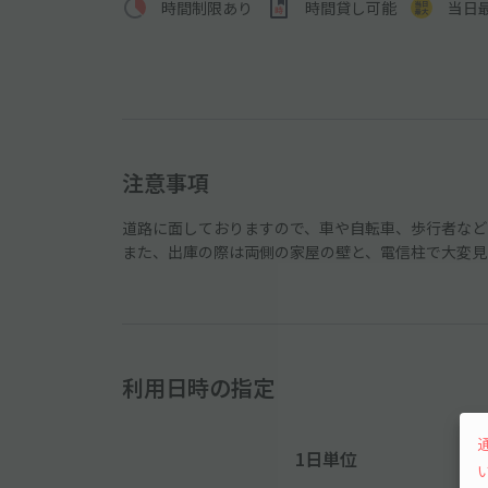
時間制限あり
時間貸し可能
当日
注意事項
道路に面しておりますので、車や自転車、歩行者など
また、出庫の際は両側の家屋の壁と、電信柱で大変見え
利用日時の指定
1日単位