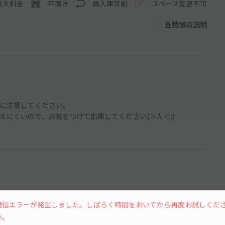
最大料金
平置き
再入庫可能
スペース変更不可
各特徴の説明
に注意してください。
にくいので、お気をつけて出庫してください(＞人＜;)
通信エラーが発生しました。しばらく時間をおいてから再度お試しくだ
15分単位
い。