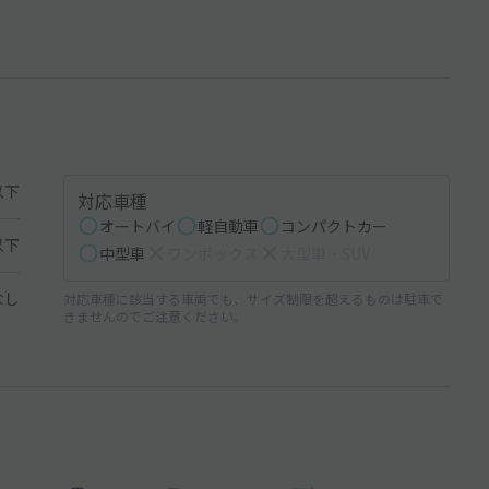
以下
対応車種
オートバイ
軽自動車
コンパクトカー
以下
中型車
ワンボックス
大型車・SUV
なし
対応車種に該当する車両でも、サイズ制限を超えるものは駐車で
きませんのでご注意ください。