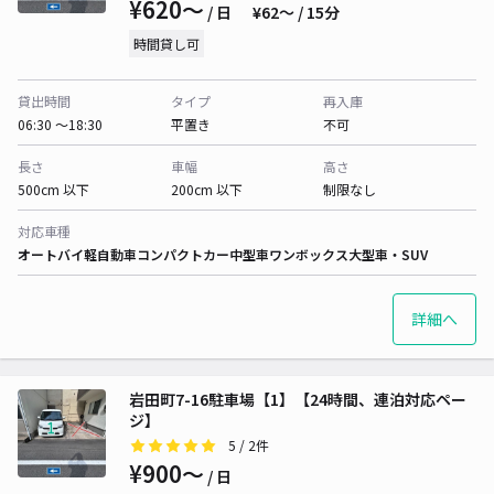
¥620〜
/ 日
¥62〜 / 15分
時間貸し可
貸出時間
タイプ
再入庫
06:30 〜18:30
平置き
不可
長さ
車幅
高さ
500cm 以下
200cm 以下
制限なし
対応車種
オートバイ
軽自動車
コンパクトカー
中型車
ワンボックス
大型車・SUV
詳細へ
岩田町7-16駐車場【1】【24時間、連泊対応ペー
ジ】
5
/ 2件
¥900〜
/ 日