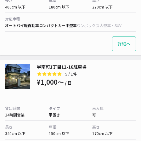
長さ
車幅
高さ
460cm 以下
180cm 以下
270cm 以下
対応車種
オートバイ
軽自動車
コンパクトカー
中型車
ワンボックス
大型車・SUV
詳細へ
学南町1丁目12-18駐車場
5
/ 1件
¥1,000〜
/ 日
貸出時間
タイプ
再入庫
24時間営業
平置き
可
長さ
車幅
高さ
340cm 以下
150cm 以下
170cm 以下