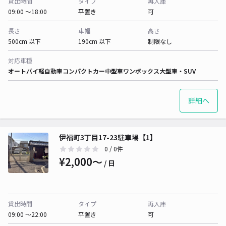
貸出時間
タイプ
再入庫
09:00 〜18:00
平置き
可
長さ
車幅
高さ
500cm 以下
190cm 以下
制限なし
対応車種
オートバイ
軽自動車
コンパクトカー
中型車
ワンボックス
大型車・SUV
詳細へ
伊福町3丁目17-23駐車場【1】
0
/ 0件
¥2,000〜
/ 日
貸出時間
タイプ
再入庫
09:00 〜22:00
平置き
可