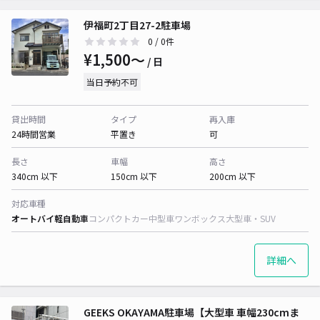
伊福町2丁目27-2駐車場
0
/ 0件
¥1,500〜
/ 日
当日予約不可
貸出時間
タイプ
再入庫
24時間営業
平置き
可
長さ
車幅
高さ
340cm 以下
150cm 以下
200cm 以下
対応車種
オートバイ
軽自動車
コンパクトカー
中型車
ワンボックス
大型車・SUV
詳細へ
GEEKS OKAYAMA駐車場【大型車 車幅230cmま