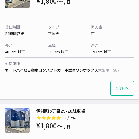
¥1,800〜
/ 日
貸出時間
タイプ
再入庫
24時間営業
平置き
可
長さ
車幅
高さ
480cm 以下
180cm 以下
190cm 以下
対応車種
オートバイ
軽自動車
コンパクトカー
中型車
ワンボックス
大型車・SUV
詳細へ
伊福町3丁目29-20駐車場
5
/ 2件
¥1,800〜
/ 日