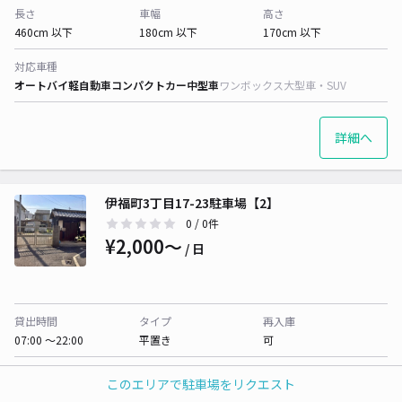
長さ
車幅
高さ
460cm 以下
180cm 以下
170cm 以下
対応車種
オートバイ
軽自動車
コンパクトカー
中型車
ワンボックス
大型車・SUV
詳細へ
伊福町3丁目17-23駐車場【2】
0
/ 0件
¥2,000〜
/ 日
貸出時間
タイプ
再入庫
07:00 〜22:00
平置き
可
長さ
車幅
高さ
このエリアで駐車場をリクエスト
480cm 以下
190cm 以下
制限なし