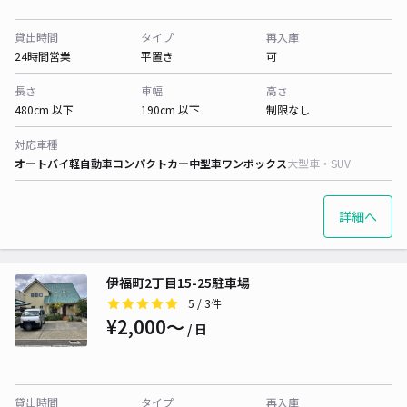
貸出時間
タイプ
再入庫
24時間営業
平置き
可
長さ
車幅
高さ
480cm 以下
190cm 以下
制限なし
対応車種
オートバイ
軽自動車
コンパクトカー
中型車
ワンボックス
大型車・SUV
詳細へ
伊福町2丁目15-25駐車場
5
/ 3件
¥2,000〜
/ 日
貸出時間
タイプ
再入庫