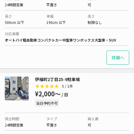
24時間営業
平置き
可
長さ
車幅
高さ
500cm 以下
190cm 以下
制限なし
対応車種
オートバイ
軽自動車
コンパクトカー
中型車
ワンボックス
大型車・SUV
詳細へ
伊福町2丁目25-9駐車場
5
/ 1件
¥2,000〜
/ 日
当日予約不可
貸出時間
タイプ
再入庫
24時間営業
平置き
可