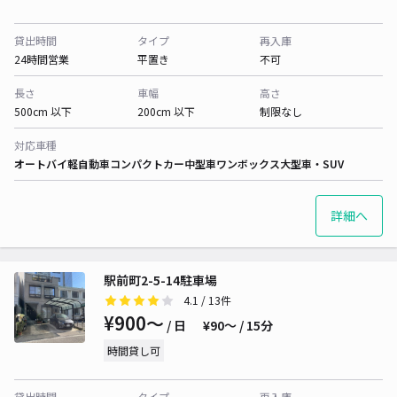
貸出時間
タイプ
再入庫
24時間営業
平置き
不可
長さ
車幅
高さ
500cm 以下
200cm 以下
制限なし
対応車種
オートバイ
軽自動車
コンパクトカー
中型車
ワンボックス
大型車・SUV
詳細へ
駅前町2-5-14駐車場
4.1
/ 13件
¥900〜
/ 日
¥90〜 / 15分
時間貸し可
貸出時間
タイプ
再入庫