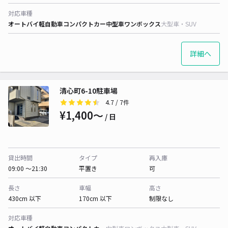
対応車種
オートバイ
軽自動車
コンパクトカー
中型車
ワンボックス
大型車・SUV
詳細へ
清心町6-10駐車場
4.7
/ 7件
¥1,400〜
/ 日
貸出時間
タイプ
再入庫
09:00 〜21:30
平置き
可
長さ
車幅
高さ
430cm 以下
170cm 以下
制限なし
対応車種