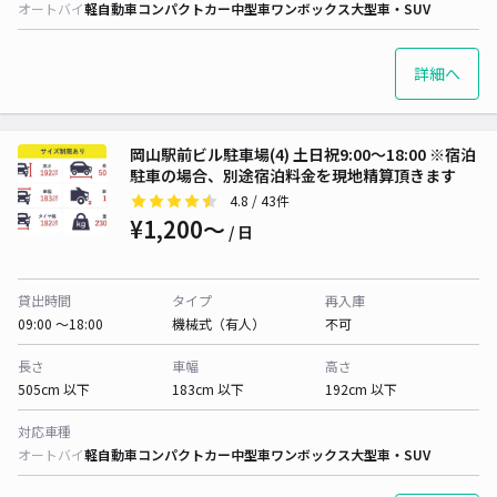
オートバイ
軽自動車
コンパクトカー
中型車
ワンボックス
大型車・SUV
詳細へ
岡山駅前ビル駐車場(4) 土日祝9:00～18:00 ※宿泊
駐車の場合、別途宿泊料金を現地精算頂きます
4.8
/ 43件
¥1,200〜
/ 日
貸出時間
タイプ
再入庫
09:00 〜18:00
機械式（有人）
不可
長さ
車幅
高さ
505cm 以下
183cm 以下
192cm 以下
対応車種
オートバイ
軽自動車
コンパクトカー
中型車
ワンボックス
大型車・SUV