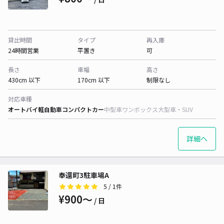
貸出時間
タイプ
再入庫
24時間営業
平置き
可
長さ
車幅
高さ
430cm 以下
170cm 以下
制限なし
対応車種
オートバイ
軽自動車
コンパクトカー
中型車
ワンボックス
大型車・SUV
詳細へ
奉還町3駐車場A
5
/ 1件
¥900〜
/ 日