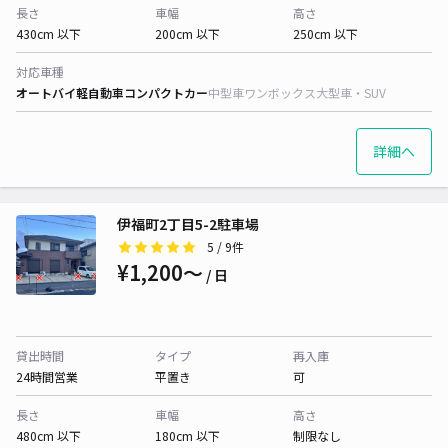
長さ
車幅
高さ
430cm 以下
200cm 以下
250cm 以下
対応車種
オートバイ
軽自動車
コンパクトカー
中型車
ワンボックス
大型車・SUV
詳細へ
伊福町2丁目5-2駐車場
5
/ 9件
¥1,200〜
/ 日
貸出時間
タイプ
再入庫
24時間営業
平置き
可
長さ
車幅
高さ
480cm 以下
180cm 以下
制限なし