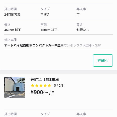
貸出時間
タイプ
再入庫
24時間営業
平置き
可
長さ
車幅
高さ
460cm 以下
180cm 以下
制限なし
対応車種
オートバイ
軽自動車
コンパクトカー
中型車
ワンボックス
大型車・SUV
詳細へ
寿町11-15駐車場
5
/ 2件
¥900〜
/ 日
貸出時間
タイプ
再入庫