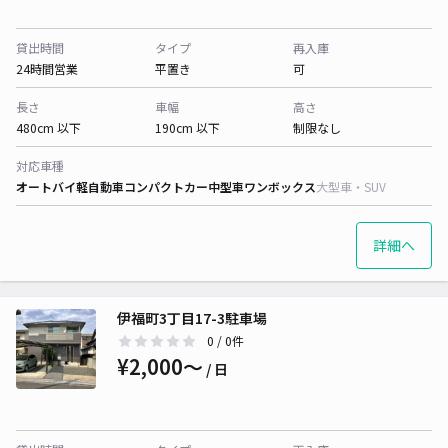
貸出時間
タイプ
再入庫
24時間営業
平置き
可
長さ
車幅
高さ
480cm 以下
190cm 以下
制限なし
対応車種
オートバイ
軽自動車
コンパクトカー
中型車
ワンボックス
大型車・SUV
詳細へ
伊福町3丁目17-3駐車場
0
/ 0件
¥2,000〜
/ 日