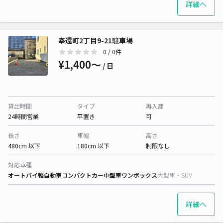
詳細へ
奉還町2丁目9-21駐車場
0
/ 0件
¥1,400〜
/ 日
貸出時間
タイプ
再入庫
24時間営業
平置き
可
長さ
車幅
高さ
480cm 以下
180cm 以下
制限なし
対応車種
オートバイ
軽自動車
コンパクトカー
中型車
ワンボックス
大型車・SUV
詳細へ