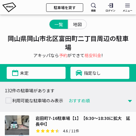
駐車場を貸す
検索
ログイン
メニュー
一覧
地図
岡山県岡山市北区富田町二丁目周辺の駐車
場
アキッパなら
予約
ができて
格安料金
!
未定
指定なし
132件の駐車場があります
利用可能な駐車場のみ表示
岩田町7-16駐車場【1】【6:30～18:30に拡大 延
長中!】
4.6
/ 11件