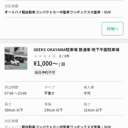
対応車種
オートバイ
軽自動車
コンパクトカー
中型車
ワンボックス
大型車・SUV
詳細へ
GEEKS OKAYAMA駐車場 普通車 地下平面駐車場
0
/ 0件
¥1,000〜
/ 日
当日予約不可
貸出時間
タイプ
再入庫
07:00 〜23:00
平置き
不可
長さ
車幅
高さ
500cm 以下
190cm 以下
210cm 以下
対応車種
オートバイ
軽自動車
コンパクトカー
中型車
ワンボックス
大型車・SUV