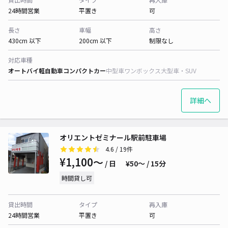
24時間営業
平置き
可
長さ
車幅
高さ
430cm 以下
200cm 以下
制限なし
対応車種
オートバイ
軽自動車
コンパクトカー
中型車
ワンボックス
大型車・SUV
詳細へ
オリエントゼミナール駅前駐車場
4.6
/ 19件
¥1,100〜
/ 日
¥50〜 / 15分
時間貸し可
貸出時間
タイプ
再入庫
24時間営業
平置き
可