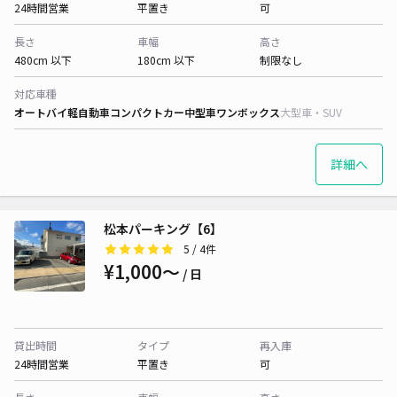
24時間営業
平置き
可
長さ
車幅
高さ
480cm 以下
180cm 以下
制限なし
対応車種
オートバイ
軽自動車
コンパクトカー
中型車
ワンボックス
大型車・SUV
詳細へ
松本パーキング【6】
5
/ 4件
¥1,000〜
/ 日
貸出時間
タイプ
再入庫
24時間営業
平置き
可