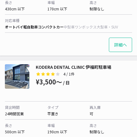
長さ
車幅
高さ
430cm 以下
170cm 以下
制限なし
対応車種
オートバイ
軽自動車
コンパクトカー
中型車
ワンボックス
大型車・SUV
詳細へ
KODERA DENTAL CLINIC 伊福町駐車場
4
/ 1件
¥3,500〜
/ 日
貸出時間
タイプ
再入庫
24時間営業
平置き
可
長さ
車幅
高さ
500cm 以下
190cm 以下
制限なし