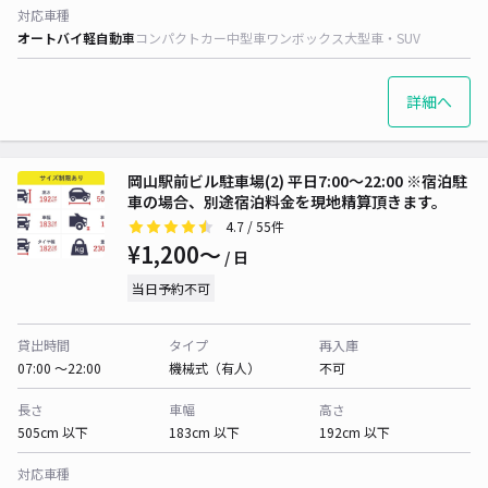
対応車種
オートバイ
軽自動車
コンパクトカー
中型車
ワンボックス
大型車・SUV
詳細へ
岡山駅前ビル駐車場(2) 平日7:00～22:00 ※宿泊駐
車の場合、別途宿泊料金を現地精算頂きます。
4.7
/ 55件
¥1,200〜
/ 日
当日予約不可
貸出時間
タイプ
再入庫
07:00 〜22:00
機械式（有人）
不可
長さ
車幅
高さ
505cm 以下
183cm 以下
192cm 以下
対応車種