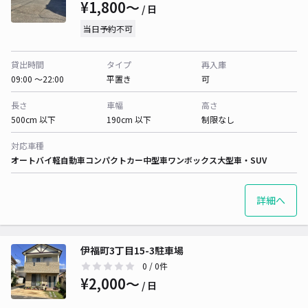
¥1,800〜
/ 日
当日予約不可
貸出時間
タイプ
再入庫
09:00 〜22:00
平置き
可
長さ
車幅
高さ
500cm 以下
190cm 以下
制限なし
対応車種
オートバイ
軽自動車
コンパクトカー
中型車
ワンボックス
大型車・SUV
詳細へ
伊福町3丁目15-3駐車場
0
/ 0件
¥2,000〜
/ 日