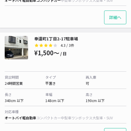
オートバイ
軽自動車
コンパクトカー
中型車
ワンボックス
大型車・SUV
詳細へ
奉還町1丁目2-17駐車場
4.3
/ 3件
¥1,500〜
/ 日
貸出時間
タイプ
再入庫
24時間営業
平置き
可
長さ
車幅
高さ
340cm 以下
148cm 以下
190cm 以下
対応車種
オートバイ
軽自動車
コンパクトカー
中型車
ワンボックス
大型車・SUV