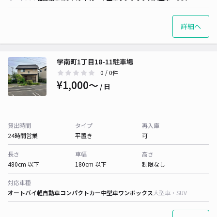
詳細へ
学南町1丁目18-11駐車場
0
/ 0件
¥1,000〜
/ 日
貸出時間
タイプ
再入庫
24時間営業
平置き
可
長さ
車幅
高さ
480cm 以下
180cm 以下
制限なし
対応車種
オートバイ
軽自動車
コンパクトカー
中型車
ワンボックス
大型車・SUV