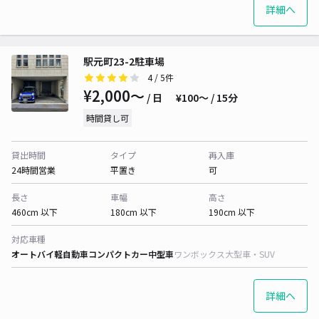
詳細へ
駅元町23-2駐車場
4
/ 5件
¥2,000〜
/ 日
¥100〜 / 15分
時間貸し可
貸出時間
タイプ
再入庫
24時間営業
平置き
可
長さ
車幅
高さ
460cm 以下
180cm 以下
190cm 以下
対応車種
オートバイ
軽自動車
コンパクトカー
中型車
ワンボックス
大型車・SUV
詳細へ