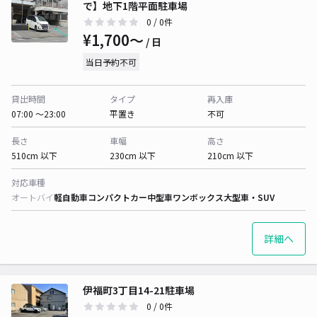
で】地下1階平面駐車場
0
/ 0件
¥1,700〜
/ 日
当日予約不可
貸出時間
タイプ
再入庫
07:00 〜23:00
平置き
不可
長さ
車幅
高さ
510cm 以下
230cm 以下
210cm 以下
対応車種
オートバイ
軽自動車
コンパクトカー
中型車
ワンボックス
大型車・SUV
詳細へ
伊福町3丁目14-21駐車場
0
/ 0件