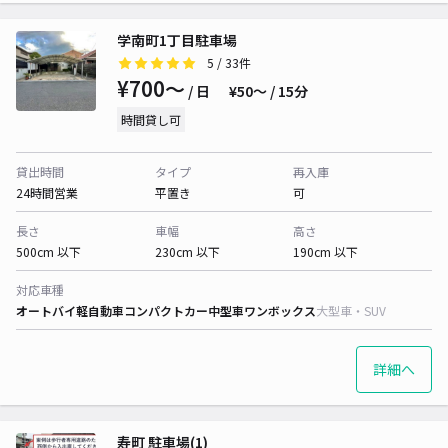
学南町1丁目駐車場
5
/ 33件
¥700〜
/ 日
¥50〜 / 15分
時間貸し可
貸出時間
タイプ
再入庫
24時間営業
平置き
可
長さ
車幅
高さ
500cm 以下
230cm 以下
190cm 以下
対応車種
オートバイ
軽自動車
コンパクトカー
中型車
ワンボックス
大型車・SUV
詳細へ
寿町 駐車場(1)