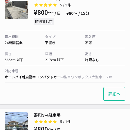
5
/ 9件
¥800〜
/ 日
¥80〜 / 15分
時間貸し可
貸出時間
タイプ
再入庫
24時間営業
平置き
不可
長さ
車幅
高さ
565cm 以下
217cm 以下
制限なし
対応車種
オートバイ
軽自動車
コンパクトカー
中型車
ワンボックス
大型車・SUV
詳細へ
寿町9-4駐車場
5
/ 1件
¥800〜
/ 日