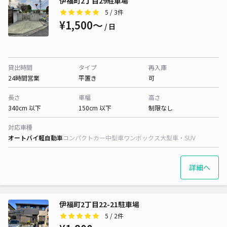
伊福町2丁目29駐車場
5
/ 3件
¥1,500〜
/ 日
貸出時間
タイプ
再入庫
24時間営業
平置き
可
長さ
車幅
高さ
340cm 以下
150cm 以下
制限なし
対応車種
オートバイ
軽自動車
コンパクトカー
中型車
ワンボックス
大型車・SUV
詳細へ
伊福町2丁目22-21駐車場
5
/ 2件