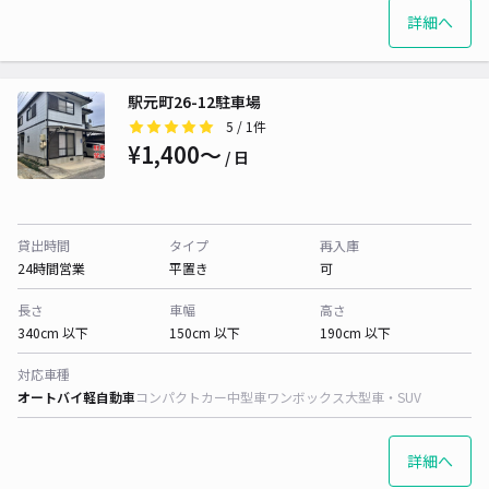
詳細へ
駅元町26-12駐車場
5
/ 1件
¥1,400〜
/ 日
貸出時間
タイプ
再入庫
24時間営業
平置き
可
長さ
車幅
高さ
340cm 以下
150cm 以下
190cm 以下
対応車種
オートバイ
軽自動車
コンパクトカー
中型車
ワンボックス
大型車・SUV
詳細へ