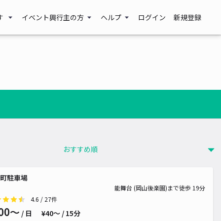
す
イベント興行主の方
ヘルプ
ログイン
新規登録
町駐車場
能舞台 (岡山後楽園)まで徒歩 19分
4.6
/ 27件
00〜
/ 日
¥40〜 / 15分