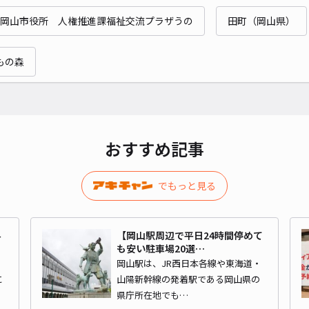
岡山市役所 人権推進課福祉交流プラザうの
田町（岡山県）
¥5
もの森
貸出
長さ
対応
おすすめ記事
でもっと見る
西中
4
【岡山駅周辺で平日24時間停めて
も安い駐車場20選…
¥6
メ
岡山駅は、JR西日本各線や東海道・
に
山陽新幹線の発着駅である岡山県の
時間
県庁所在地でも…