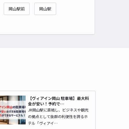
4.6
/ 59件
岡山駅前
岡山駅
50〜
/ 日
時間
24時間営業
タイプ
平置き
再入庫
可
540cm 以下
車幅
270cm 以下
高さ
制限なし
車種
オートバイ
軽自動車
コンパクトカー
中型車
ワンボックス
大型車・SUV
詳細へ
島町6駐車場
能舞台 (岡山後楽園)まで徒歩 21分
【ヴィアイン岡山 駐車場】最大料
4
/ 27件
金が安い！予約で…
00〜
/ 日
¥60〜 / 15分
JR岡山駅に直結し、ビジネスや観光
の拠点として抜群の利便性を誇るホ
貸し可
テル「ヴィアイ…