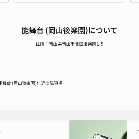
貸出
長さ
対応
能舞台 (岡山後楽園)について
住所：岡山県岡山市北区後楽園1-5
西中
能舞台 (岡山後楽園)付近の駐車場
¥6
時間
貸出
長さ
に
対応