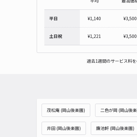
平均
最高価
平日
¥
1,140
¥
3,500
土日祝
¥
1,221
¥
3,500
過去1週間のサービス料
茂松庵 (岡山後楽園)
二色が岡 (岡山後楽
井田 (岡山後楽園)
廉池軒 (岡山後楽園)