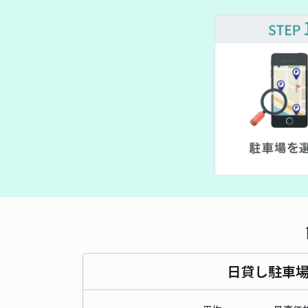
¥ 500~
¥ 400~
日貸し駐車