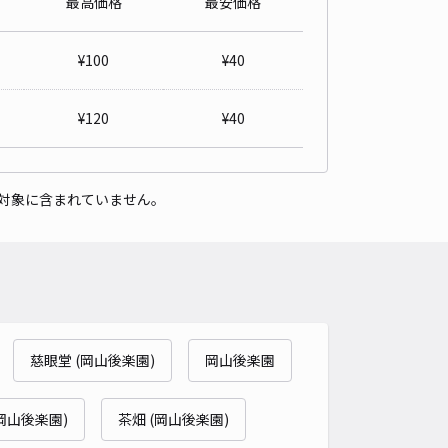
最高価格
最安価格
詳細へ
¥
100
¥
40
ポート
能舞台 (岡山後楽園)まで徒歩 24分
¥
120
¥
40
4
/ 5件
00〜
/ 日
対象に含まれていません。
時間
24時間営業
タイプ
平置き
再入庫
可
500cm 以下
車幅
190cm 以下
高さ
制限なし
車種
オートバイ
軽自動車
コンパクトカー
中型車
ワンボックス
大型車・SUV
詳細へ
慈眼堂 (岡山後楽園)
岡山後楽園
市中区西川原93-2 akippa駐車場
岡山後楽園)
茶畑 (岡山後楽園)
能舞台 (岡山後楽園)まで徒歩 25分