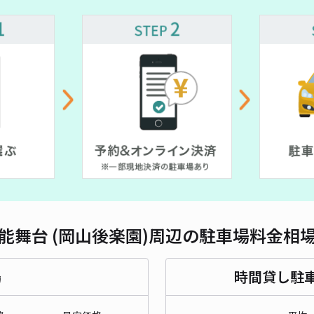
対応
中納
¥5
時間
貸出
能舞台 (岡山後楽園)周辺の駐車場料金相
長さ
場
時間貸し駐
対応