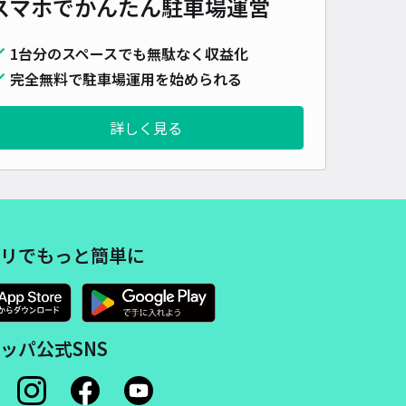
スマホでかんたん
駐車場運営
詳細へ
1台分のスペースでも無駄なく収益化
完全無料で駐車場運用を始められる
町7-16駐車場【1】【6:30～18:30に拡大 延長中!】
詳しく見る
能舞台 (岡山後楽園)まで徒歩 21分
4.6
/ 11件
20〜
/ 日
¥62〜 / 15分
貸し可
リでもっと簡単に
時間
06:30 〜18:30
タイプ
平置き
再入庫
不可
500cm 以下
車幅
200cm 以下
高さ
制限なし
車種
オートバイ
軽自動車
コンパクトカー
中型車
ワンボックス
大型車・SUV
ッパ公式SNS
詳細へ