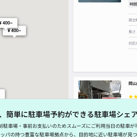
時間
貸出
¥ 400~
¥ 400~
長さ
対応
岡山
¥5
、簡単に駐車場予約ができる駐車場シェ
貸出
制駐車場・事前お支払いのためスムーズにご利用当日の駐車が
キッパの持つ豊富な駐車場拠点から、目的地に近い駐車場が見つ
長さ