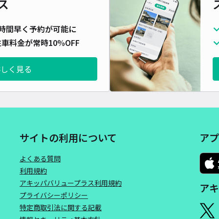
ス
時間早く予約が可能に
車料金が常時10%OFF
岩田
詳しく見る
¥6
時間
サイトの利用について
アプ
貸出
長さ
よくある質問
利用規約
対応
アキッパバリュープラス利用規約
アキ
プライバシーポリシー
特定商取引法に関する記載