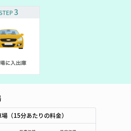
車種
オートバイ
軽自動車
コンパクトカー
中型車
ワンボックス
大型車・SUV
詳細へ
言町6-36ビ・ウェル中納言駐車場 No.2
能舞台 (岡山後楽園)まで徒歩 22分
5
/ 3件
00〜
/ 日
¥50〜 / 15分
貸し可
時間
09:00 〜18:00
タイプ
平置き
再入庫
可
場
500cm 以下
車幅
190cm 以下
高さ
制限なし
車場（15分あたりの料金）
車種
オートバイ
軽自動車
コンパクトカー
中型車
ワンボックス
大型車・SUV