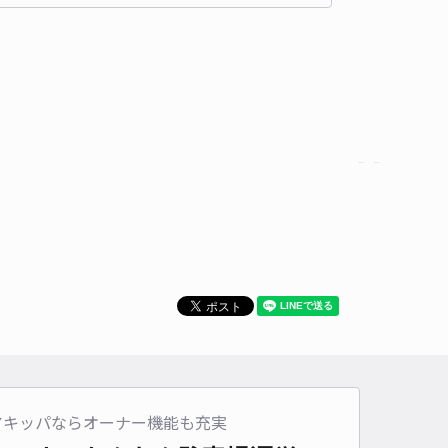
時間
24時間営業
タイプ
平置き
再入庫
可
600cm 以下
車幅
250cm 以下
高さ
制限なし
車種
オートバイ
軽自動車
コンパクトカー
中型車
ワンボックス
大型車・SUV
詳細へ
島町6 ハレノワまで徒歩10分駐車場
能舞台 (岡山後楽園)まで徒歩 23分
5
/ 3件
00〜
/ 日
¥60〜 / 15分
貸し可
時間
24時間営業
タイプ
平置き
再入庫
可
500cm 以下
車幅
200cm 以下
高さ
制限なし
アキッパならオーナー機能も充実
車種
オートバイ
軽自動車
コンパクトカー
中型車
ワンボックス
大型車・SUV