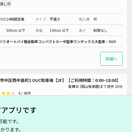
貸し可
時間
24時間営業
タイプ
平置き
再入庫
可
500cm 以下
車幅
190cm 以下
高さ
制限なし
車種
オートバイ
軽自動車
コンパクトカー
中型車
ワンボックス
大型車・SUV
詳細へ
市中区西中島町2 OUC駐車場【2F】【ご利用時間：0:00~18:00】
能舞台 (岡山後楽園)まで徒歩 20分
4
/ 48件
00〜
/ 日
アアプリです
時間
00:00 〜18:00
タイプ
立体
再入庫
可
可能です。
かります。
500cm 以下
車幅
180cm 以下
高さ
230cm 以下