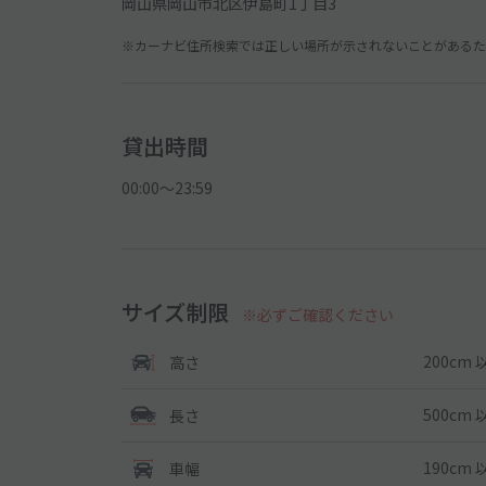
岡山県岡山市北区伊島町1丁目3
※カーナビ住所検索では正しい場所が示されないことがあるため
貸出時間
00:00〜23:59
サイズ制限
※必ずご確認ください
200cm 
高さ
500cm 
長さ
190cm 
車幅