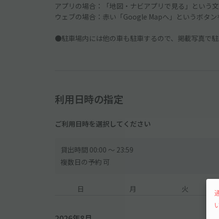
アプリの場合：「地図・ナビアプリで見る」という文
ウェブの場合：赤い「Google Mapへ」というボタ
●駐車場内には他の車も駐車するので、掲載写真で駐
利用日時の指定
ご利用日時を選択してください
貸出時間 00:00 〜 23:59
複数日の予約 可
日
月
火
2026年8月