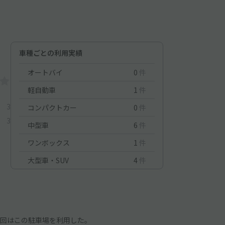
車種ごとの利用実績
オートバイ
0
件
軽自動車
1
件
3
コンパクトカー
0
件
3
中型車
6
件
ワンボックス
1
件
大型車・SUV
4
件
回はこの駐車場を利用した。