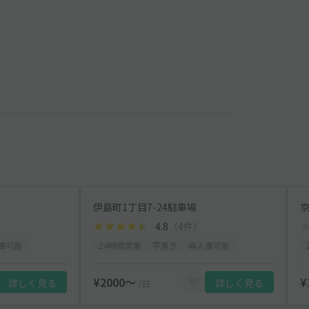
伊島町1丁目7-24駐車場
4.8
（4件）
庫可能
24時間営業
平置き
再入庫可能
¥2000〜
¥
詳しく見る
詳しく見る
/日