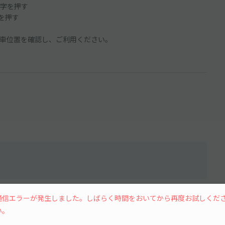
字を押す
ンを押す
車位置を確認し、ご利用ください。
水
木
金
土
通信エラーが発生しました。しばらく時間をおいてから再度お試しくだ
い。