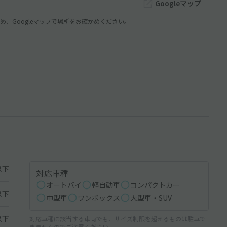
Googleマップ
、Googleマップで場所をお確かめください。
以下
対応車種
オートバイ
軽自動車
コンパクトカー
以下
中型車
ワンボックス
大型車・SUV
以下
対応車種に該当する車両でも、サイズ制限を超えるものは駐車で
きませんのでご注意ください。