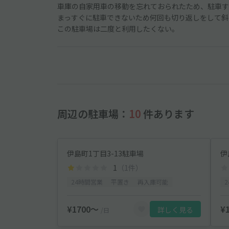
車庫の自家用車の移動を忘れておられたため、駐車す
まっすぐに駐車できないため何回も切り返しをして斜
この駐車場は二度と利用したくない。
周辺の駐車場：
10
件あります
伊島町1丁目3-13駐車場
伊
1
（1件）
24時間営業
平置き
再入庫可能
¥1700〜
¥
詳しく見る
/日