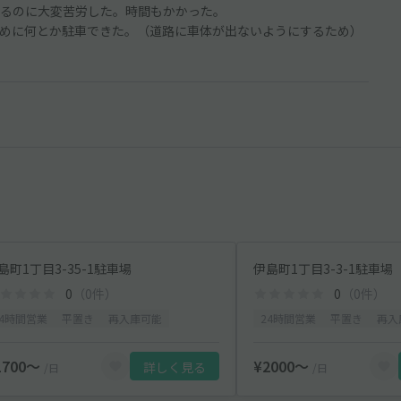
るのに大変苦労した。時間もかかった。
めに何とか駐車できた。（道路に車体が出ないようにするため）
島町1丁目3-35-1駐車場
伊島町1丁目3-3-1駐車場
0
（0件）
0
（0件）
24時間営業
平置き
再入庫可能
24時間営業
平置き
再入
1700〜
¥2000〜
詳しく見る
/日
/日