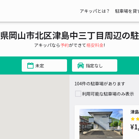
アキッパとは？
駐車場を貸
県岡山市北区津島中三丁目周辺の駐
アキッパなら
予約
ができて
格安料金
!
未定
指定なし
104件の駐車場があります
利用可能な駐車場のみ表示
津島
¥1