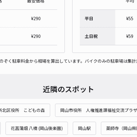
格
最安価格
平均
津島
¥
290
平日
¥
55
¥1
¥
290
土日祝
¥
59
貸出
をのぞく駐車料金から相場を算出しています。バイクのみの駐車場は集計
長さ
対応
近隣のスポット
所北区役所 こどもの森
岡山市役所 人権推進課福祉交流プラ
津島
¥1
花菖蒲畑 八橋 (岡山後楽園)
岡山駅
薬師寺（岡山県