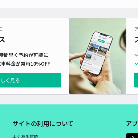
対応
に
ス
株式
時間早く予約が可能に
¥1
車料金が常時10%OFF
詳しく見る
貸出
長さ
対応
サイトの利用について
アプ
よくある質問