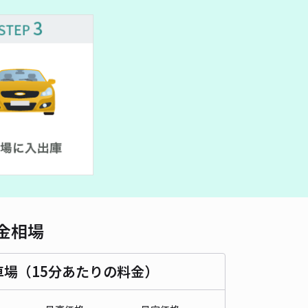
車種
オートバイ
軽自動車
コンパクトカー
中型車
ワンボックス
大型車・SUV
詳細へ
町3-6-46 駐車場
4.8
/ 18件
00〜
/ 日
¥50〜 / 15分
貸し可
時間
07:30 〜23:59
タイプ
平置き
再入庫
可
525cm 以下
車幅
190cm 以下
高さ
制限なし
金相場
車種
オートバイ
軽自動車
コンパクトカー
中型車
ワンボックス
大型車・SUV
車場（15分あたりの料金）
詳細へ