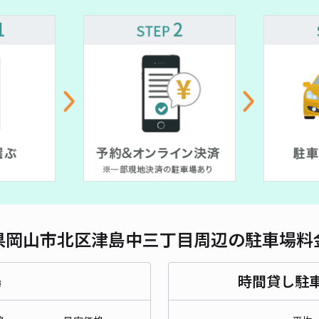
対応
学南
¥5
時間
貸出
長さ
県岡山市北区津島中三丁目周辺の駐車場料
対応
場
時間貸し駐