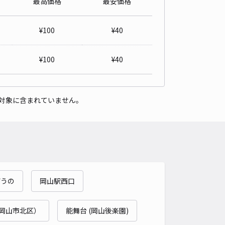
最高価格
最安価格
福居1丁目8-56駐車場
4.8
/ 5件
¥
100
¥
40
,000〜
/ 日
¥
100
¥
40
時間
24時間営業
タイプ
平置き
再入庫
可
対象に含まれていません。
480cm 以下
車幅
180cm 以下
高さ
制限なし
車種
オートバイ
軽自動車
コンパクトカー
中型車
ワンボックス
大型車・SUV
詳細へ
ザうの
岡山駅西口
福居1丁目13-37駐車場
5
/ 1件
,000〜
岡山市北区）
能舞台 (岡山後楽園)
/ 日