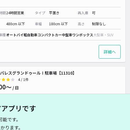
時間
24時間営業
タイプ
平置き
再入庫
可
480cm 以下
車幅
180cm 以下
高さ
制限なし
車種
オートバイ
軽自動車
コンパクトカー
中型車
ワンボックス
大型車・SUV
詳細へ
パレスグランドゥールⅠ駐車場【11310】
4
/ 1件
00〜
/ 日
アアプリです
時間
24時間営業
タイプ
平置き
再入庫
可
可能です。
500cm 以下
車幅
200cm 以下
高さ
制限なし
かります。