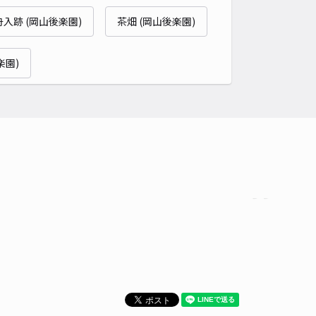
舟入跡 (岡山後楽園)
茶畑 (岡山後楽園)
時間
24時間営業
タイプ
平置き
再入庫
可
楽園)
480cm 以下
車幅
180cm 以下
高さ
制限なし
車種
オートバイ
軽自動車
コンパクトカー
中型車
ワンボックス
大型車・SUV
詳細へ
福居1丁目13駐車場
4
/ 4件
,000〜
/ 日
時間
24時間営業
タイプ
平置き
再入庫
可
500cm 以下
車幅
190cm 以下
高さ
制限なし