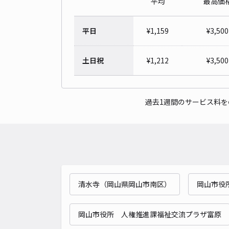
平均
最高価
平日
¥
1,159
¥
3,500
土日祝
¥
1,212
¥
3,500
過去1週間のサービス料
清水寺（岡山県岡山市南区）
岡山市役
岡山市役所 人権推進課福祉交流プラザ富原