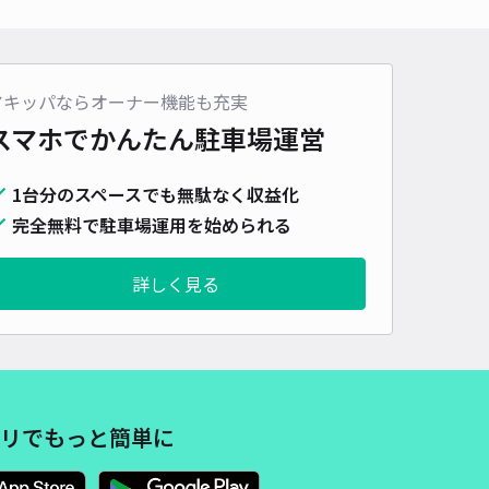
車種
オートバイ
軽自動車
コンパクトカー
中型車
ワンボックス
大型車・SUV
詳細へ
アキッパならオーナー機能も充実
スマホでかんたん
駐車場運営
会社リーガルコーディネーター駐車場
1台分のスペースでも無駄なく収益化
4.9
/ 7件
,000〜
完全無料で駐車場運用を始められる
/ 日
詳しく見る
時間
24時間営業
タイプ
平置き
再入庫
可
500cm 以下
車幅
200cm 以下
高さ
制限なし
車種
オートバイ
軽自動車
コンパクトカー
中型車
ワンボックス
大型車・SUV
リでもっと簡単に
詳細へ