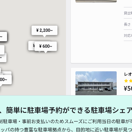
貸出
長さ
¥ 2,200~
対応
0~
0~
0~
¥ 500~
¥ 600~
~
レオ
400~
600~
¥5
¥ 550~
¥ 550~
、簡単に駐車場予約ができる駐車場シェ
¥ 500~
貸出
制駐車場・事前お支払いのためスムーズにご利用当日の駐車が
長さ
キッパの持つ豊富な駐車場拠点から、目的地に近い駐車場が見つ